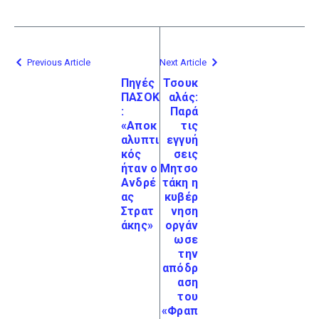
Previous Article
Next Article
Πηγές
Τσουκ
ΠΑΣΟΚ
αλάς:
:
Παρά
«Aποκ
τις
αλυπτι
εγγυή
κός
σεις
ήταν ο
Μητσο
Ανδρέ
τάκη η
ας
κυβέρ
Στρατ
νηση
άκης»
οργάν
ωσε
την
απόδρ
αση
του
«Φραπ