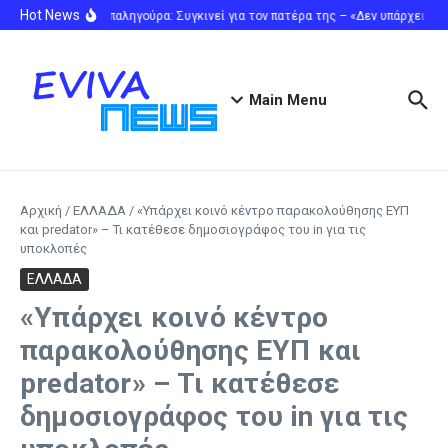
Μετάβαση στο περιεχόμενο
Hot News
Λένα Παπαληγούρα: Συγκινεί για τον πατέρα της – «Δεν υπάρχει μέρ
Main Menu
Αρχική
/
ΕΛΛΑΔΑ
/
«Υπάρχει κοινό κέντρο παρακολούθησης ΕΥΠ
και predator» – Τι κατέθεσε δημοσιογράφος του in για τις
υποκλοπές
ΕΛΛΑΔΑ
«Υπάρχει κοινό κέντρο
παρακολούθησης ΕΥΠ και
predator» – Τι κατέθεσε
δημοσιογράφος του in για τις