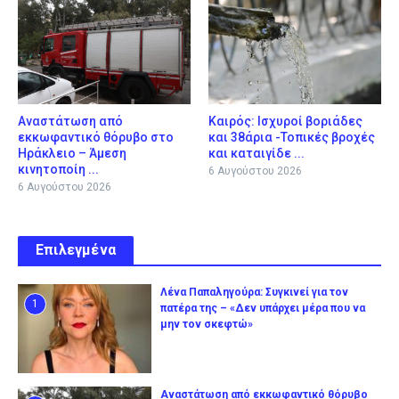
Αναστάτωση από
Καιρός: Ισχυροί βοριάδες
εκκωφαντικό θόρυβο στο
και 38άρια -Τοπικές βροχές
Ηράκλειο – Άμεση
και καταιγίδε ...
κινητοποίη ...
6 Αυγούστου 2026
6 Αυγούστου 2026
Επιλεγμένα
Λένα Παπαληγούρα: Συγκινεί για τον
1
πατέρα της – «Δεν υπάρχει μέρα που να
μην τον σκεφτώ»
Αναστάτωση από εκκωφαντικό θόρυβο