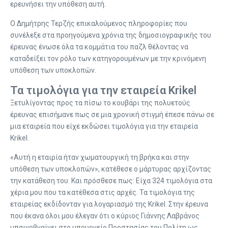
ερευνήσει την υπόθεση αυτή.
Ο Δημήτρης Τερζής επικαλούμενος πληροφορίες που
συνέλεξε στα προηγούμενα χρόνια της δημοσιογραφικής του
έρευνας ένωσε όλα τα κομμάτια του παζλ θέλοντας να
καταδείξει τον ρόλο των κατηγορουμένων με την κρινόμενη
υπόθεση των υποκλοπών.
Τα τιμολόγια για την εταιρεία Krikel
Ξετυλίγοντας προς τα πίσω το κουβάρι της πολυετούς
έρευνας επισήμανε πως σε μια χρονική στιγμή έπεσε πάνω σε
μια εταιρεία που είχε εκδώσει τιμολόγια για την εταιρεία
Krikel.
«Αυτή η εταιρία ήταν χωματουργική τη βρήκα και στην
υπόθεση των υποκλοπών», κατέθεσε ο μάρτυρας αρχίζοντας
την κατάθεση του. Και πρόσθεσε πως: Είχα 324 τιμολόγια στα
χέρια μου που τα κατέθεσα στις αρχές. Τα τιμολόγια της
εταιρείας εκδίδονταν για λογαριασμό της Krikel. Στην έρευνα
που έκανα όλοι μου έλεγαν ότι ο κύριος Γιάννης Λαβράνος
μπαινοβγαίνει στο υπουργείο Προστασίας του Πολίτη ως