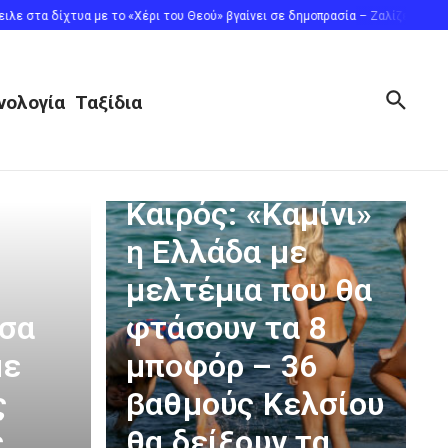
υα με το «Χέρι του Θεού» βγαίνει σε δημοπρασία – Ζαλίζει η εκτιμώμενη αξία
νολογία
Ταξίδια
ΕΛΛΑΔΑ
Καιρός: «Καμίνι»
η Ελλάδα με
μελτέμια που θα
έσα
φτάσουν τα 8
με
μποφόρ – 36
ς
βαθμούς Κελσίου
ς
θα δείξουν τα