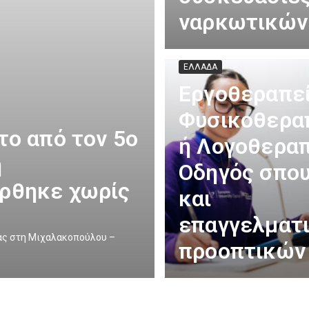
ναρκωτικών
ΕΛΛΑΔΑ
Εργοθεραπεί
Φυσικοθερα
το από τον 5ο
ή Λογοθεραπ
η
Οδηγός σπο
ρθηκε χωρίς
και
επαγγελματ
ίας στη Μιχαλακοπούλου –
προοπτικών