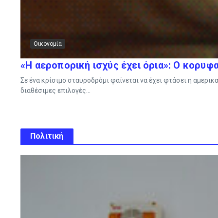
Οικονομία
«Η αεροπορική ισχύς έχει όρια»: Ο κορυφ
Σε ένα κρίσιμο σταυροδρόμι φαίνεται να έχει φτάσει η αμερικ
διαθέσιμες επιλογές...
Πολιτική