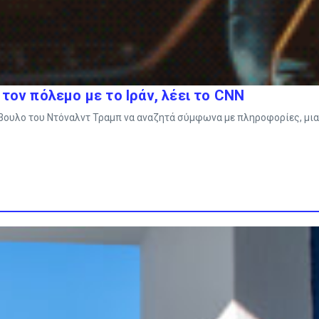
τον πόλεμο με το Ιράν, λέει το CNN
μβουλο του Ντόναλντ Τραμπ να αναζητά σύμφωνα με πληροφορίες, μια 