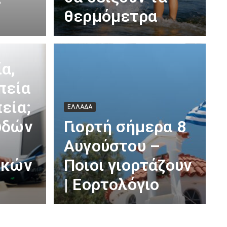
θερμόμετρα
α,
πεία
εία;
ΕΛΛΑΔΑ
υδών
Γιορτή σήμερα 8
Αυγούστου –
ικών
Ποιοι γιορτάζουν
| Εορτολόγιο