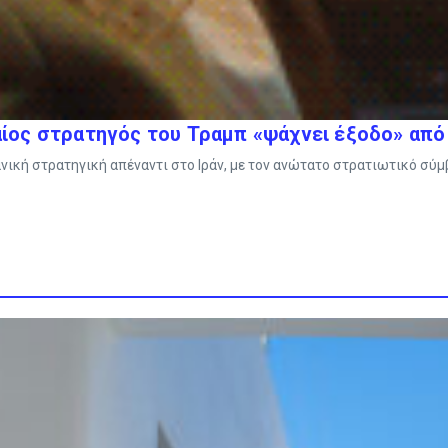
αίος στρατηγός του Τραμπ «ψάχνει έξοδο» από 
ανική στρατηγική απέναντι στο Ιράν, με τον ανώτατο στρατιωτικό σύ