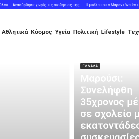
ρθηκε χωρίς τις αισθήσεις της
Η μπάλα που ο Μαραντόνα έστειλε στα δίχτ
Αθλητικά
Κόσμος
Υγεία
Πολιτική
Lifestyle
Τεχ
ΕΛΛΑΔΑ
Μαρούσι:
Συνελήφθη
35χρονος μ
σε σχολείο 
εκατοντάδε
συσκευασίε