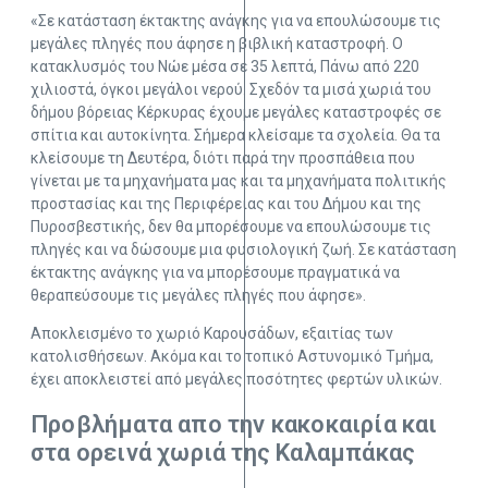
«Σε κατάσταση έκτακτης ανάγκης για να επουλώσουμε τις
μεγάλες πληγές που άφησε η βιβλική καταστροφή. Ο
κατακλυσμός του Νώε μέσα σε 35 λεπτά, Πάνω από 220
χιλιοστά, όγκοι μεγάλοι νερού. Σχεδόν τα μισά χωριά του
δήμου βόρειας Κέρκυρας έχουμε μεγάλες καταστροφές σε
σπίτια και αυτοκίνητα. Σήμερα κλείσαμε τα σχολεία. Θα τα
κλείσουμε τη Δευτέρα, διότι παρά την προσπάθεια που
γίνεται με τα μηχανήματα μας και τα μηχανήματα πολιτικής
προστασίας και της Περιφέρειας και του Δήμου και της
Πυροσβεστικής, δεν θα μπορέσουμε να επουλώσουμε τις
πληγές και να δώσουμε μια φυσιολογική ζωή. Σε κατάσταση
έκτακτης ανάγκης για να μπορέσουμε πραγματικά να
θεραπεύσουμε τις μεγάλες πληγές που άφησε».
Αποκλεισμένο το χωριό Καρουσάδων, εξαιτίας των
κατολισθήσεων. Ακόμα και το τοπικό Αστυνομικό Τμήμα,
έχει αποκλειστεί από μεγάλες ποσότητες φερτών υλικών.
Προβλήματα απο την κακοκαιρία και
στα ορεινά χωριά της Καλαμπάκας