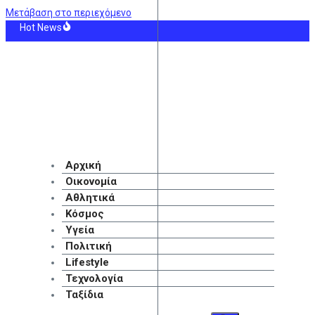
Μετάβαση στο περιεχόμενο
Hot News
 Αραβία: Οι Χούθι ανέλαβαν την ευθύνη για την επίθεση στο διυλιστήριο της
ς: «Θέλω να κερδίσω τρόπαια και η Άρσεναλ είναι το κατάλληλο μέρος»
ικές μεταδόσεις της ημέρας
pears: «Θέλω να έρθω πιο κοντά στον Θεό»
 ανασύρθηκε νεκρός από τη θάλασσα ανάμεσα σε Αγκίστρι και Αίγινα
τα με τους 50 πλουσιότερους ιδιοκτήτες ομάδων παγκοσμίως ο Βαγγέλης Μα
Αρχική
Οικονομία
Αθλητικά
Κόσμος
Υγεία
Πολιτική
Lifestyle
Τεχνολογία
Ταξίδια