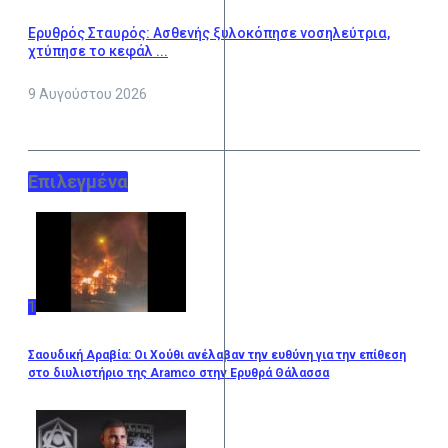
Ερυθρός Σταυρός: Ασθενής ξυλοκόπησε νοσηλεύτρια,
χτύπησε το κεφάλ ...
9 Αυγούστου 2026
Επιλεγμένα
1
Σαουδική Αραβία: Οι Χούθι ανέλαβαν την ευθύνη για την επίθεση
στο διυλιστήριο της Aramco στην Ερυθρά Θάλασσα