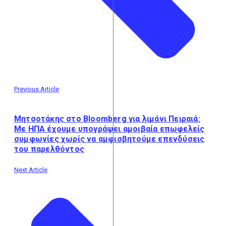
Previous Article
Μητσοτάκης στο Bloomberg για λιμάνι Πειραιά:
Με ΗΠΑ έχουμε υπογράψει αμοιβαία επωφελείς
συμφωνίες χωρίς να αμφισβητούμε επενδύσεις
του παρελθόντος
Next Article