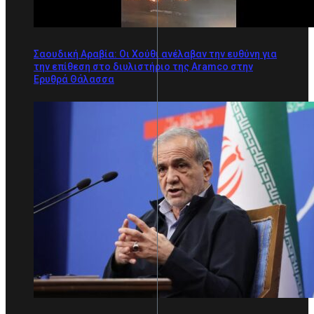
Σαουδική Αραβία: Οι Χούθι ανέλαβαν την ευθύνη για
την επίθεση στο διυλιστήριο της Aramco στην
Ερυθρά Θάλασσα