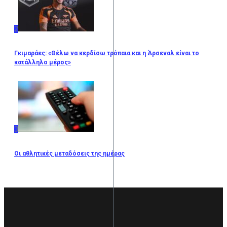
2
Γκιμαράες: «Θέλω να κερδίσω τρόπαια και η Άρσεναλ είναι το
κατάλληλο μέρος»
3
Οι αθλητικές μεταδόσεις της ημέρας