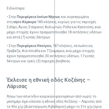
Ειδικότερα:
• Στην
Περιφέρεια Ιονίων Νήσων
, και συγκεκριμένα
στη
νήσο Κέρκυρα
180 κλήσεις, κυρίως για τις περιοχές
Σιδάρι, Άγιος Στέφανος Αυλιωτών, Ρόδα και Κασσιόπη, ενώ
μέχρι στιγμής έχουν πραγματοποιηθεί 18 αντλήσεις υδάτων
και επτά (7) κοπές δέντρων.
• Στην
Περιφέρεια Ηπείρου,
187 κλήσεις, σε Ιωάννινα,
Πρέβεζα, Φιλιππιάδα και Τζουμέρκα, ενώ μέχρι στιγμής
έχουν πραγματοποιηθεί 30 αντλήσεις υδάτων, 17 κοπές
δέντρων και τρείς (3) παροχές βοηθείας.
Έκλεισε η εθνική οδός Κοζάνης –
Λάρισας
Λόγω των επικίνδυν καιρικών φαινομένων από νωρίς το
μεσημέρι έχει κλείσει η εθνική οδός Κοζάνης – Λάρισας από
το 45ο χ/μ (Διασταύρωση Λιβαδερού) μέχρι το 51ο χ/μ (όρια