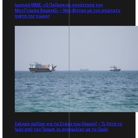
Ιρανικά ΜΜΕ: «Ο Πεζεσκιάν συνάντησε τον
Μοτζτάμπα Χαμενεΐ» – Νέο βίντεο με τον ανώτατο
ηγέτη της χώρας
Σκληρό παζάρι για τα Στενά του Ορμούζ – Τι ζητά το
Ιράν από τον Τραμπ, οι συνομιλίες με το Ομάν