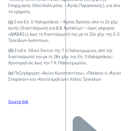
Επαρχιακής Οδού Καλλιρόης – Αγίας Παρασκευής), για όλα
τα οχήματα,
(γ)
Στην Επ. Ο. Καλαμπάκας – Κρύας Βρύσης από το 2ο χλμ
αυτής (διασταύρωση για Δ.Δ. Αμπελίων – ύψος γέφυρας
«ΔΙΑΒΑΣ»), έως τη διασταύρωσή της με το 22ο χλμ. της Ε.Ο.
Τρικάλων-Ιωαννίνων,
(δ)
ΣτοΕπ. Οδικό δίκτυο της Τ.Κ Παλαιοχωρίου, από την
διασταύρωσή του με το 28ο χλμ. της Επ. Ο.Καλαμπάκας-
Χρυσομηλιάς έως την Τ.Κ. Παλαιοχωρίου,
(ε)
Πεζογέφυρες «Αγίου Κωνσταντίνου», «Πελέκη» ή «Αγίου
Στεφάνου» και «Κουτσομηλίων» πόλης Τρικάλων.
Source link