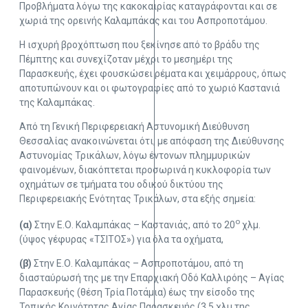
Προβλήματα λόγω της κακοκαιρίας καταγράφονται και σε
χωριά της ορεινής Καλαμπάκας και του Ασπροποτάμου.
Η ισχυρή βροχόπτωση που ξεκίνησε από το βράδυ της
Πέμπτης και συνεχίζοταν μέχρι το μεσημέρι της
Παρασκευής, έχει φουσκώσει ρέματα και χειμάρρους, όπως
αποτυπώνουν και οι φωτογραφίες από το χωριό Καστανιά
της Καλαμπάκας.
Από τη Γενική Περιφερειακή Αστυνομική Διεύθυνση
Θεσσαλίας ανακοινώνεται ότι, με απόφαση της Διεύθυνσης
Αστυνομίας Τρικάλων, λόγω έντονων πλημμυρικών
φαινομένων, διακόπτεται προσωρινά η κυκλοφορία των
οχημάτων σε τμήματα του οδικού δικτύου της
Περιφερειακής Ενότητας Τρικάλων, στα εξής σημεία:
ο
(α)
Στην Ε.Ο. Καλαμπάκας – Καστανιάς, από το 20
χλμ.
(ύψος γέφυρας «ΤΣΙΤΟΣ») για όλα τα οχήματα,
(β)
Στην Ε.Ο. Καλαμπάκας – Ασπροποτάμου, από τη
διασταύρωσή της με την Επαρχιακή Οδό Καλλιρόης – Αγίας
Παρασκευής (θέση Τρία Ποτάμια) έως την είσοδο της
Τοπικής Κοινότητας Αγίας Παρασκευής (3,5 χλμ της