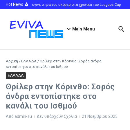
Μετάβαση στο περιεχόμενο
Hot News
Ο Μέσι έγινε ο πρώτος σκόρερ στα χρονικά του Leagues Cup
Λέ
Main Menu
Αρχική
/
ΕΛΛΑΔΑ
/
Θρίλερ στην Κόρινθο: Σορός άνδρα
εντοπίστηκε στο κανάλι του Ισθμού
ΕΛΛΑΔΑ
Θρίλερ στην Κόρινθο: Σορός
άνδρα εντοπίστηκε στο
κανάλι του Ισθμού
Από
admin-su
Δεν υπάρχουν Σχόλια
21 Νοεμβρίου 2025