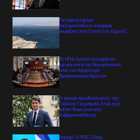
Πετρελαιοφόρο
δεξαμενόπλοιο ανέφερε
εκρήξεις στα Στενά του Ορμούζ
Οι ΗΠΑ ζητούν να ληφθούν
μέτρα κατά της Νικαράγουας
από τον Οργανισμό
Αμερικανικών Κρατών
Ο πρώην πρωθυπουργός της
Γαλλίας Γκαμπριέλ Ατάλ είχε
πέσει θύμα ρωσικής
κυβερνοεπίθεσης
Ισραήλ: Ο ΥΠΕΞ Σάαρ