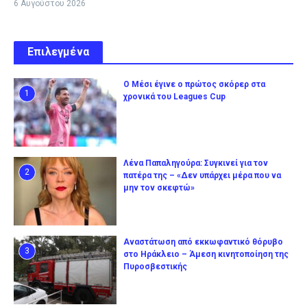
6 Αυγούστου 2026
Επιλεγμένα
Ο Μέσι έγινε ο πρώτος σκόρερ στα
1
χρονικά του Leagues Cup
Λένα Παπαληγούρα: Συγκινεί για τον
2
πατέρα της – «Δεν υπάρχει μέρα που να
μην τον σκεφτώ»
Αναστάτωση από εκκωφαντικό θόρυβο
3
στο Ηράκλειο – Άμεση κινητοποίηση της
Πυροσβεστικής