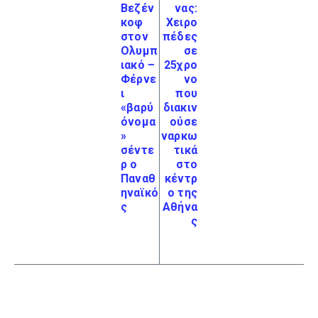
Βεζέν
νας:
κοφ
Χειρο
στον
πέδες
Ολυμπ
σε
ιακό –
25χρο
Φέρνε
νο
ι
που
«βαρύ
διακιν
όνομα
ούσε
»
ναρκω
σέντε
τικά
ρ ο
στο
Παναθ
κέντρ
ηναϊκό
ο της
ς
Αθήνα
ς