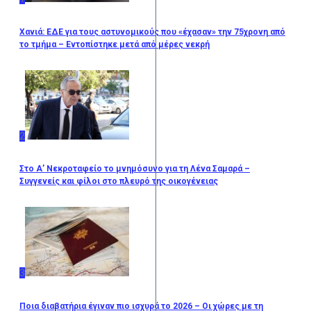
Χανιά: ΕΔΕ για τους αστυνομικούς που «έχασαν» την 75χρονη από
το τμήμα – Εντοπίστηκε μετά από μέρες νεκρή
2
Στο Α’ Νεκροταφείο το μνημόσυνο για τη Λένα Σαμαρά –
Συγγενείς και φίλοι στο πλευρό της οικογένειας
3
Ποια διαβατήρια έγιναν πιο ισχυρά το 2026 – Οι χώρες με τη