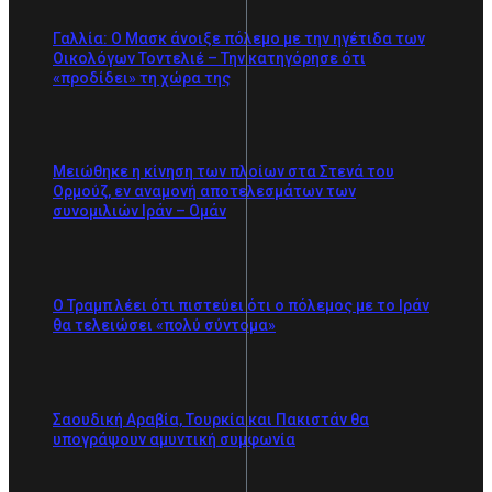
Γαλλία: Ο Μασκ άνοιξε πόλεμο με την ηγέτιδα των
Οικολόγων Τοντελιέ – Την κατηγόρησε ότι
«προδίδει» τη χώρα της
Μειώθηκε η κίνηση των πλοίων στα Στενά του
Ορμούζ, εν αναμονή αποτελεσμάτων των
συνομιλιών Ιράν – Ομάν
Ο Τραμπ λέει ότι πιστεύει ότι ο πόλεμος με το Ιράν
θα τελειώσει «πολύ σύντομα»
Σαουδική Αραβία, Τουρκία και Πακιστάν θα
υπογράψουν αμυντική συμφωνία