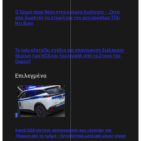
Ο Τραμπ πήρε θέση στην κούρσα διαδοχής – Ζητά
από δωρητές να στηρίξουν τον αντιπρόεδρο Τζέι
Ντι Βανς
Το Ιράν εξετάζει σχέδιο για απαγόρευση διέλευσης
πλοίων των ΗΠΑ και του Ισραήλ από τα Στενά του
Ορμούζ
Επιλεγμένα
1
Χανιά: ΕΔΕ για τους αστυνομικούς που «έχασαν» την
75χρονη από το τμήμα – Εντοπίστηκε μετά από μέρες νεκρή