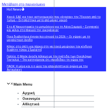
Μετάβαση στο περιεχόμενο
Hot News
Χανιά: ΕΔΕ για τους αστυνομικούς που «έχασαν» την 75χρονη από το
τμήμα – Εντοπίστηκε μετά από μέρες νεκρή
Στο Α’ Νεκροταφείο το μνημόσυνο για τη Λένα Σαμαρά – Συγγενείς
και φίλοι στο πλευρό της οικογένειας
Ποια διαβατήρια έγιναν πιο ισχυρά το 2026 – Οι χώρες με τη
μεγαλύτερη άνοδο
Κήπος στο σπίτι και πάρκα στη γειτονιά μειώνουν τον κίνδυνο
διαβήτη τύπου 2 [μελέτη]
Γαλλία: Ο Μασκ άνοιξε πόλεμο με την ηγέτιδα των Οικολόγων
Τοντελιέ – Την κατηγόρησε ότι «προδίδει» τη χώρα της
ΠΑΟΚ: Η μέρα και η η ώρα του επαναληπτικού αγώνα με την
Άντερλεχτ
Main Menu
Αρχική
Οικονομία
Αθλητικά