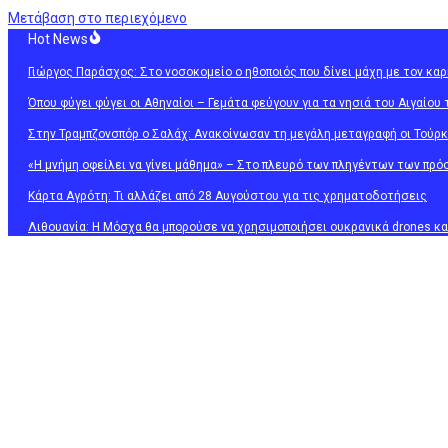
Μετάβαση στο περιεχόμενο
Hot News
Γιώργος Παράσχος: Στο νοσοκομείο ο ηθοποιός που δίνει μάχη με τον καρ
Όπου φύγει φύγει οι Αθηναίοι – Γεμάτα φεύγουν για τα νησιά του Αιγαίου 
Στην Τραμπζονσπόρ ο Σαλάχ: Ανακοίνωσαν τη μεγάλη μεταγραφή οι Τούρκ
«Η μνήμη οφείλει να γίνει μάθημα» – Στο πλευρό των πληγέντων των πρ
Κάρτα Αγρότη: Τι αλλάζει από 28 Αυγούστου για τις χρηματοδοτήσεις
Λιθουανία: H Μόσχα θα μπορούσε να χρησιμοποιήσει ουκρανικά drones κ