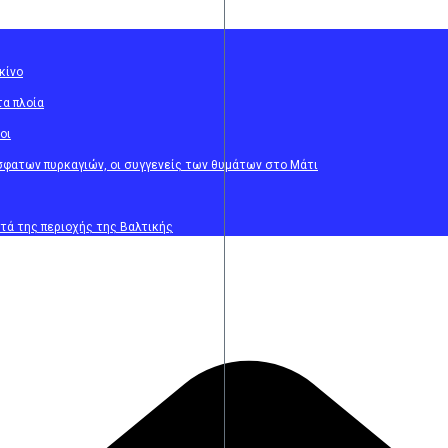
κίνο
τα πλοία
οι
όσφατων πυρκαγιών, οι συγγενείς των θυμάτων στο Μάτι
ατά της περιοχής της Βαλτικής