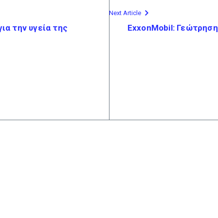
Next Article
ια την υγεία της
ExxonMobil: Γεώτρηση 