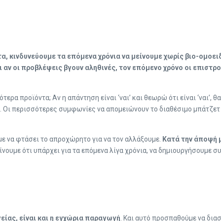
τα,
κινδυνεύουμε τα επόμενα χρόνια να μείνουμε χωρίς βιο-ομοει
ι αν οι προβλέψεις βγουν αληθινές, τον επόμενο χρόνο οι επιστρ
ερα προϊόντα; Αν η απάντηση είναι ‘ναι’ και θεωρώ ότι είναι ‘ναι’, 
. Οι περισσότερες συμφωνίες να απομειώνουν το διαθέσιμο μπάτζετ γ
με να φτάσει το απροχώρητο για να τον αλλάξουμε.
Κατά την άποψή 
ίνουμε ότι υπάρχει για τα επόμενα λίγα χρόνια, να δημιουργήσουμε 
ίας, είναι και η εγχώρια παραγωγή
. Και αυτό προσπαθούμε να δι