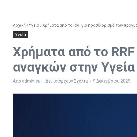
Αρχική
/
Υγεία
/
Χρήματα από το RRF για προσδιορισμό των πραγματ
Υγεία
Χρήματα από το RRF
αναγκών στην Υγεία 
Από
admin-su
Δεν υπάρχουν Σχόλια
9 Δεκεμβρίου 2025