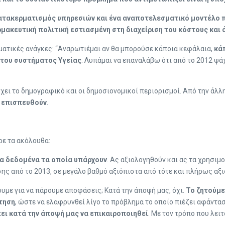
ατακερματισμός υπηρεσιών και ένα αναποτελεσματικό μοντέλο
μακευτική πολιτική εστιασμένη στη διαχείριση του κόστους και
ατικές ανάγκες: “Αναρωτιέμαι αν θα μπορούσε κάποια κεφάλαια,
κάπ
 του συστήματος Υγείας
. Λυπάμαι να επαναλάβω ότι από το 2012 ψά
χει το δημογραφικό και οι δημοσιονομικοί περιορισμοί. Από την άλλ
α επισπευθούν
.
ρε τα ακόλουθα:
τα δεδομένα τα οποία υπάρχουν
. Ας αξιολογηθούν και ας τα χρησιμ
ης από το 2013, σε μεγάλο βαθμό αξιόπιστα από τότε και πλήρως αξι
με για να πάρουμε αποφάσεις; Κατά την άποψή μας, όχι.
Το ζητούμε
τηση
, ώστε να ελαφρυνθεί λίγο το πρόβλημα το οποίο πιέζει αφάντασ
ει κατά την άποψή μας να επικαιροποιηθεί
. Με τον τρόπο που λει