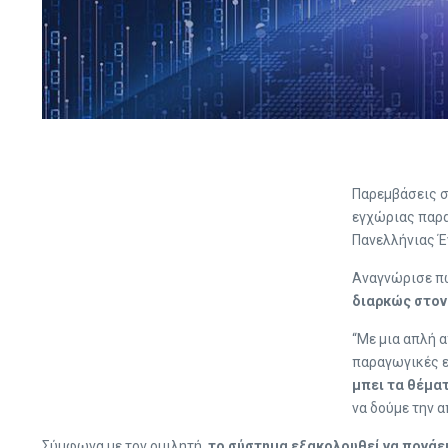
Παρεμβάσεις σ
εγχώριας παρ
Πανελλήνιας 
Αναγνώρισε 
διαρκώς στον 
“Με μια απλή 
παραγωγικές επ
μπει τα θέμα
να δούμε την α
Σύμφωνα με τον ομιλητή,
το σύστημα εξακολουθεί να πονάει