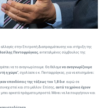
, αλλαγές στην Επιτροπή Διαπραγμάτευσης και στήριξη της
Βασίλης Πενταφράγκας
, εντεταλμένος σύμβουλος της
 πρέπει να το αναγνωρίσουμε. Θα θέλαμε
να αναγνωρίζουμε
υτή η χώρα
“, σχολίασε ο κ. Πενταφράγκας, για να επισημάνει:
καν επενδύσεις της τάξεως του 1,8 δισ
. ευρώ σε
 συνεχιστεί και στο μέλλον. Επίσης,
αυτά τα χρόνια έχουν
ν μπει αρκετά πράγματα μπροστά. Μένει να λειτουργήσουν και
ποχρηματοδότηση
.