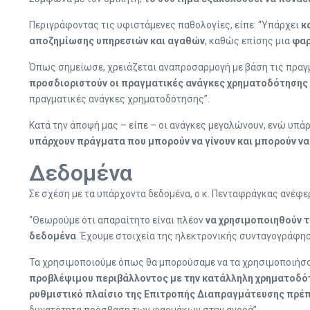
Περιγράφοντας τις υφιστάμενες παθολογίες, είπε: “Υπάρχει
κ
αποζημίωσης υπηρεσιών και αγαθών
, καθώς επίσης μια
φαρ
Όπως σημείωσε, χρειάζεται αναπροσαρμογή με βάση τις πραγμ
προσδιοριστούν οι πραγματικές ανάγκες χρηματοδότησης
πραγματικές ανάγκες χρηματοδότησης”.
Κατά την άποψή μας – είπε – οι ανάγκες μεγαλώνουν, ενώ υπάρ
υπάρχουν πράγματα που μπορούν να γίνουν και μπορούν ν
Δεδομένα
Σε σχέση με τα υπάρχοντα δεδομένα, ο κ. Πενταφράγκας ανέφε
“Θεωρούμε ότι απαραίτητο είναι πλέον
να χρησιμοποιηθούν 
δεδομένα
. Έχουμε στοιχεία της ηλεκτρονικής συνταγογράφησ
Τα χρησιμοποιούμε όπως θα μπορούσαμε να τα χρησιμοποιήσου
προβλέψιμου περιβάλλοντος με την κατάλληλη χρηματοδό
ρυθμιστικό πλαίσιο της Επιτροπής Διαπραγμάτευσης πρέπ
δυνατότητα πρόσβαση των φαρμάκων στην αγορά”.