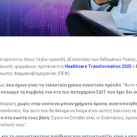
ε προϊόντα, όπως τα βιο-ομοειδή, αξιοποίηση των δεδομένων Υγείας
αγωγής φαρμάκων, πρότεινε στο
Healthcare Transformation 2025
ο
Ένωσης Φαρμακοβιομηχανίας (ΠΕΦ).
πως
όσα έχουν γίνει τα τελευταία χρόνια συνιστούν πρόοδο
. “Αυτό
υπουργό τη συμβολή του στο πιο πετυχημένο ΣΔΙΤ που έχει δει α
απόφαση,
χωρίς στην ουσία να μπουν χρήματα άμεσα, κινητοποιήθη
ενδύσεις. Και αυτό που θα θέλαμε να δούμε είναι αυτή η πολιτική να
τα στη σωστή τους βάση
. Έχουν συζητηθεί όλες οι διαστάσεις, έχου
πόδοσή τους”.
 και το ουσιαστικότερο πρόβλημα που αντιμετωπίζει είναι η υ