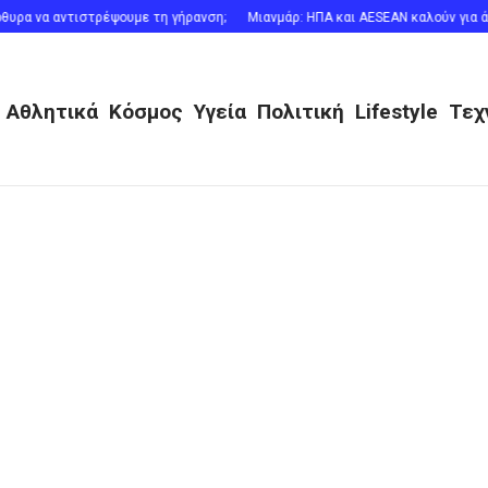
 αντιστρέψουμε τη γήρανση;
Μιανμάρ: ΗΠΑ και AESEAN καλούν για άνευ όρ
Αθλητικά
Κόσμος
Υγεία
Πολιτική
Lifestyle
Τεχ