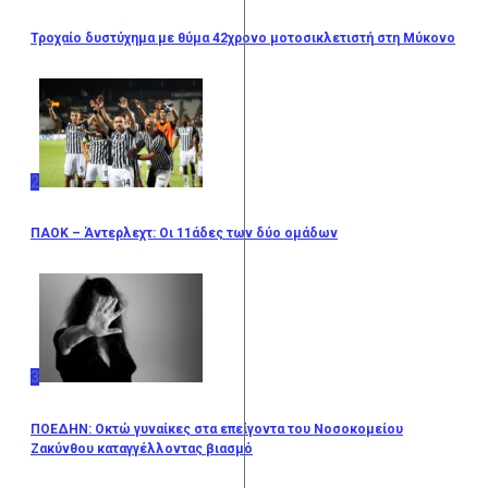
Τροχαίο δυστύχημα με θύμα 42χρονο μοτοσικλετιστή στη Μύκονο
2
ΠΑΟΚ – Άντερλεχτ: Οι 11άδες των δύο ομάδων
3
ΠΟΕΔΗΝ: Οκτώ γυναίκες στα επείγοντα του Νοσοκομείου
Ζακύνθου καταγγέλλοντας βιασμό