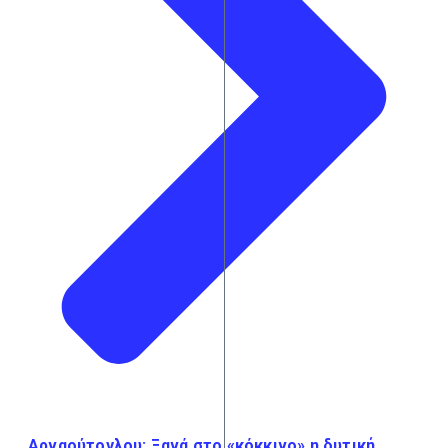
Αρναούτογλου: Ξανά στο «κόκκινο» η δυτική