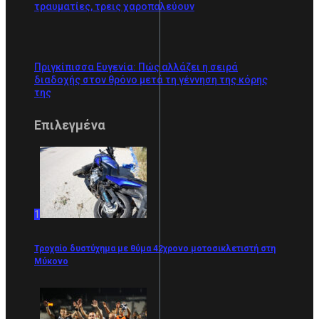
τραυματίες, τρεις χαροπαλεύουν
Πριγκίπισσα Ευγενία: Πώς αλλάζει η σειρά
διαδοχής στον θρόνο μετά τη γέννηση της κόρης
της
Επιλεγμένα
1
Τροχαίο δυστύχημα με θύμα 42χρονο μοτοσικλετιστή στη
Μύκονο