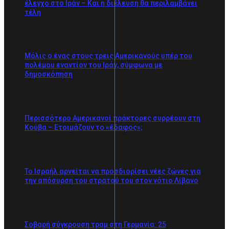
έλεγχο στο Ιράν – Και η διέλευση θα περιλαμβάνει
τέλη
Μόλις ο ένας στους τρεις Αμερικανούς υπέρ του
πολέμου εναντίον του Ιράν, σύμφωνα με
δημοσκόπηση
Περισσότερο Αμερικανοί πράκτορες συρρέουν στη
Κούβα – Ετοιμάζουν το «έδαφος»;
Το Ισραήλ αρνείται να προσδιορίσει νέες ζώνες για
την απόσυρση του στρατού του στον νότιο Λίβανο
Σοβαρή σύγκρουση τραμ στη Γερμανία: 25