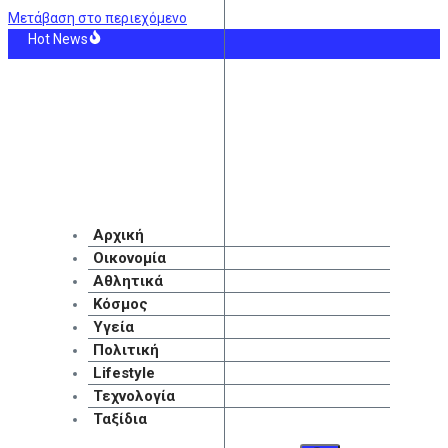
Μετάβαση στο περιεχόμενο
Hot News
αίο δυστύχημα με θύμα 42χρονο μοτοσικλετιστή στη Μύκονο
 – Άντερλεχτ: Οι 11άδες των δύο ομάδων
ΗΝ: Οκτώ γυναίκες στα επείγοντα του Νοσοκομείου Ζακύνθου καταγγέλλοντ
ρα η δεύτερη πληρωμή των δικαιούχων του Λογαριασμού Αγροτικής Εστίας
θα πάρετε μεγαλύτερη σύνταξη – Τα 3+1 μυστικά
ά του Ορμούζ: Το σχέδιο συμφωνίας δίνει τον έλεγχο στο Ιράν – Και η διέλευ
Αρχική
Οικονομία
Αθλητικά
Κόσμος
Υγεία
Πολιτική
Lifestyle
Τεχνολογία
Ταξίδια