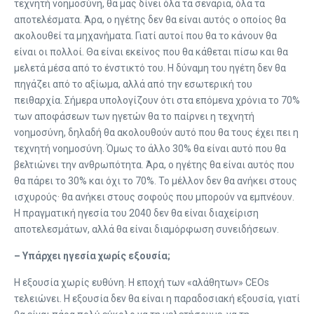
τεχνητή νοημοσύνη, θα μας δίνει όλα τα σενάρια, όλα τα
αποτελέσματα. Άρα, ο ηγέτης δεν θα είναι αυτός ο οποίος θα
ακολουθεί τα μηχανήματα. Γιατί αυτοί που θα το κάνουν θα
είναι οι πολλοί. Θα είναι εκείνος που θα κάθεται πίσω και θα
μελετά μέσα από το ένστικτό του. Η δύναμη του ηγέτη δεν θα
πηγάζει από το αξίωμα, αλλά από την εσωτερική του
πειθαρχία. Σήμερα υπολογίζουν ότι στα επόμενα χρόνια το 70%
των αποφάσεων των ηγετών θα το παίρνει η τεχνητή
νοημοσύνη, δηλαδή θα ακολουθούν αυτό που θα τους έχει πει η
τεχνητή νοημοσύνη. Όμως το άλλο 30% θα είναι αυτό που θα
βελτιώνει την ανθρωπότητα. Άρα, ο ηγέτης θα είναι αυτός που
θα πάρει το 30% και όχι το 70%. Το μέλλον δεν θα ανήκει στους
ισχυρούς· θα ανήκει στους σοφούς που μπορούν να εμπνέουν.
Η πραγματική ηγεσία του 2040 δεν θα είναι διαχείριση
αποτελεσμάτων, αλλά θα είναι διαμόρφωση συνειδήσεων.
– Υπάρχει ηγεσία χωρίς εξουσία;
Η εξουσία χωρίς ευθύνη. Η εποχή των «αλάθητων» CEOs
τελειώνει. Η εξουσία δεν θα είναι η παραδοσιακή εξουσία, γιατί