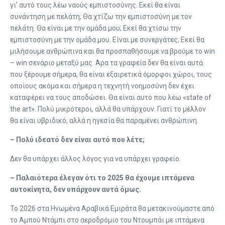
γι’ αυτό τους λέω ναούς εμπιστοσύνης. Εκεί θα είναι
συνάντηση με πελάτη; Θα χτίζω την εμπιστοσύνη με τον
πελάτη. Θα είναι με την ομάδα μου; Εκεί θα χτίσω την
εμπιστοσύνη με την ομάδα μου. Είναι με συνεργάτες; Εκεί θα
μιλήσουμε ανθρώπινα και θα προσπαθήσουμε να βρούμε το win
– win σενάριο μεταξύ μας. Άρα τα γραφεία δεν θα είναι αυτά
που ξέρουμε σήμερα, θα είναι εξαιρετικά όμορφοι χώροι, τους
οποίους ακόμα και σήμερα η τεχνητή νοημοσύνη δεν έχει
καταφέρει να τους αποδώσει. Θα είναι αυτό που λέω «state of
the art». Πολύ μικρότεροι, αλλά θα υπάρχουν. Γιατί το μέλλον
θα είναι υβριδικό, αλλά η ηγεσία θα παραμένει ανθρώπινη.
– Πολύ ιδεατό δεν είναι αυτό που λέτε;
Δεν θα υπάρχει άλλος λόγος για να υπάρχει γραφείο.
– Παλαιότερα έλεγαν ότι το 2025 θα έχουμε ιπτάμενα
αυτοκίνητα, δεν υπάρχουν αυτά όμως.
Το 2026 στα Ηνωμένα Αραβικά Εμιράτα θα μετακινούμαστε από
το Αμπού Ντάμπι στο αεροδρόμιο του Ντουμπάι με ιπτάμενα