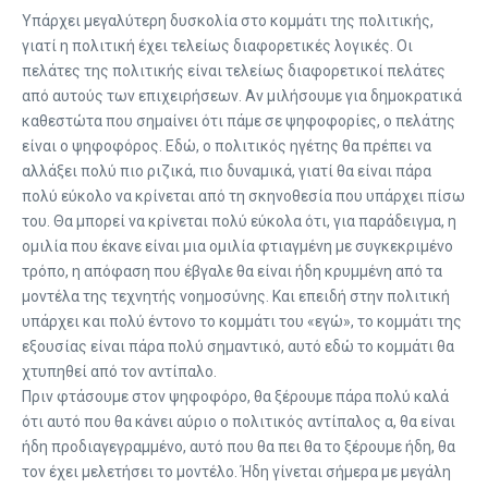
Υπάρχει μεγαλύτερη δυσκολία στο κομμάτι της πολιτικής,
γιατί η πολιτική έχει τελείως διαφορετικές λογικές. Οι
πελάτες της πολιτικής είναι τελείως διαφορετικοί πελάτες
από αυτούς των επιχειρήσεων. Αν μιλήσουμε για δημοκρατικά
καθεστώτα που σημαίνει ότι πάμε σε ψηφοφορίες, ο πελάτης
είναι ο ψηφοφόρος. Εδώ, ο πολιτικός ηγέτης θα πρέπει να
αλλάξει πολύ πιο ριζικά, πιο δυναμικά, γιατί θα είναι πάρα
πολύ εύκολο να κρίνεται από τη σκηνοθεσία που υπάρχει πίσω
του. Θα μπορεί να κρίνεται πολύ εύκολα ότι, για παράδειγμα, η
ομιλία που έκανε είναι μια ομιλία φτιαγμένη με συγκεκριμένο
τρόπο, η απόφαση που έβγαλε θα είναι ήδη κρυμμένη από τα
μοντέλα της τεχνητής νοημοσύνης. Και επειδή στην πολιτική
υπάρχει και πολύ έντονο το κομμάτι του «εγώ», το κομμάτι της
εξουσίας είναι πάρα πολύ σημαντικό, αυτό εδώ το κομμάτι θα
χτυπηθεί από τον αντίπαλο.
Πριν φτάσουμε στον ψηφοφόρο, θα ξέρουμε πάρα πολύ καλά
ότι αυτό που θα κάνει αύριο ο πολιτικός αντίπαλος α, θα είναι
ήδη προδιαγεγραμμένο, αυτό που θα πει θα το ξέρουμε ήδη, θα
τον έχει μελετήσει το μοντέλο. Ήδη γίνεται σήμερα με μεγάλη