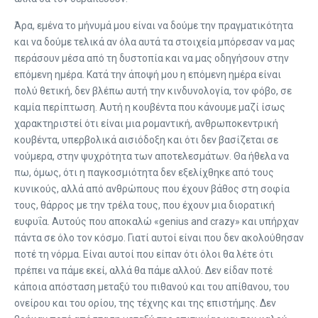
Άρα, εμένα το μήνυμά μου είναι να δούμε την πραγματικότητα
και να δούμε τελικά αν όλα αυτά τα στοιχεία μπόρεσαν να μας
περάσουν μέσα από τη δυστοπία και να μας οδηγήσουν στην
επόμενη ημέρα. Κατά την άποψή μου η επόμενη ημέρα είναι
πολύ θετική, δεν βλέπω αυτή την κινδυνολογία, τον φόβο, σε
καμία περίπτωση. Αυτή η κουβέντα που κάνουμε μαζί ίσως
χαρακτηριστεί ότι είναι μια ρομαντική, ανθρωποκεντρική
κουβέντα, υπερβολικά αισιόδοξη και ότι δεν βασίζεται σε
νούμερα, στην ψυχρότητα των αποτελεσμάτων. Θα ήθελα να
πω, όμως, ότι η παγκοσμιότητα δεν εξελίχθηκε από τους
κυνικούς, αλλά από ανθρώπους που έχουν βάθος στη σοφία
τους, θάρρος με την τρέλα τους, που έχουν μια διορατική
ευφυΐα. Αυτούς που αποκαλώ «genius and crazy» και υπήρχαν
πάντα σε όλο τον κόσμο. Γιατί αυτοί είναι που δεν ακολούθησαν
ποτέ τη νόρμα. Είναι αυτοί που είπαν ότι όλοι θα λέτε ότι
πρέπει να πάμε εκεί, αλλά θα πάμε αλλού. Δεν είδαν ποτέ
κάποια απόσταση μεταξύ του πιθανού και του απίθανου, του
ονείρου και του ορίου, της τέχνης και της επιστήμης. Δεν