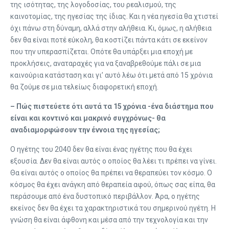
της ισότητας, της λογοδοσίας, του ρεαλισμού, της
καινοτομίας, της ηγεσίας της ίδιας. Και η νέα ηγεσία θα χτιστεί
όχι πάνω στη δύναμη, αλλά στην αλήθεια. Κι, όμως, η αλήθεια
δεν θα είναι ποτέ εύκολη, θα κοστίζει πάντα κάτι σε εκείνον
που την υπερασπίζεται. Οπότε θα υπάρξει μια εποχή με
προκλήσεις, αναταραχές για να ξαναβρεθούμε πάλι σε μια
καινούρια κατάσταση και γι’ αυτό λέω ότι μετά από 15 χρόνια
θα ζούμε σε μια τελείως διαφορετική εποχή.
– Πώς πιστεύετε ότι αυτά τα 15 χρόνια -ένα διάστημα που
είναι και κοντινό και μακρινό συγχρόνως- θα
αναδιαμορφώσουν την έννοια της ηγεσίας;
Ο ηγέτης του 2040 δεν θα είναι ένας ηγέτης που θα έχει
εξουσία. Δεν θα είναι αυτός ο οποίος θα λέει τι πρέπει να γίνει.
Θα είναι αυτός ο οποίος θα πρέπει να θεραπεύει τον κόσμο. Ο
κόσμος θα έχει ανάγκη από θεραπεία αφού, όπως σας είπα, θα
περάσουμε από ένα δυστοπικό περιβάλλον. Άρα, ο ηγέτης
εκείνος δεν θα έχει τα χαρακτηριστικά του σημερινού ηγέτη. Η
γνώση θα είναι άφθονη και μέσα από την τεχνολογία και την