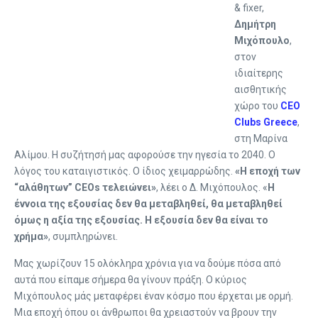
& fixer,
Δημήτρη
Μιχόπουλο
,
στον
ιδιαίτερης
αισθητικής
χώρο του
CEO
Clubs Greece
,
στη Μαρίνα
Αλίμου. Η συζήτησή μας αφορούσε την ηγεσία το 2040. Ο
λόγος του καταιγιστικός. Ο ίδιος χειμαρρώδης.
«Η εποχή των
“αλάθητων” CEOs τελειώνει»
, λέει ο Δ. Μιχόπουλος. «
Η
έννοια της εξουσίας δεν θα μεταβληθεί, θα μεταβληθεί
όμως η αξία της εξουσίας. Η εξουσία δεν θα είναι το
χρήμα»
, συμπληρώνει.
Μας χωρίζουν 15 ολόκληρα χρόνια για να δούμε πόσα από
αυτά που είπαμε σήμερα θα γίνουν πράξη. Ο κύριος
Μιχόπουλος μάς μεταφέρει έναν κόσμο που έρχεται με ορμή.
Μια εποχή όπου οι άνθρωποι θα χρειαστούν να βρουν την