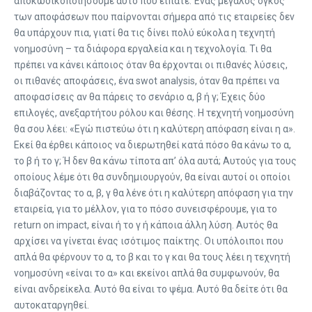
αποκωδικοποιήσουμε αυτό που είπατε. Ένας μεγάλος όγκος
των αποφάσεων που παίρνονται σήμερα από τις εταιρείες δεν
θα υπάρχουν πια, γιατί θα τις δίνει πολύ εύκολα η τεχνητή
νοημοσύνη – τα διάφορα εργαλεία και η τεχνολογία. Τι θα
πρέπει να κάνει κάποιος όταν θα έρχονται οι πιθανές λύσεις,
οι πιθανές αποφάσεις, ένα swot analysis, όταν θα πρέπει να
αποφασίσεις αν θα πάρεις το σενάριο α, β ή γ; Έχεις δύο
επιλογές, ανεξαρτήτου ρόλου και θέσης. Η τεχνητή νοημοσύνη
θα σου λέει: «Εγώ πιστεύω ότι η καλύτερη απόφαση είναι η α».
Εκεί θα έρθει κάποιος να διερωτηθεί κατά πόσο θα κάνω το α,
το β ή το γ; Ή δεν θα κάνω τίποτα απ’ όλα αυτά; Αυτούς για τους
οποίους λέμε ότι θα συνδημιουργούν, θα είναι αυτοί οι οποίοι
διαβάζοντας το α, β, γ θα λένε ότι η καλύτερη απόφαση για την
εταιρεία, για το μέλλον, για το πόσο συνεισφέρουμε, για το
return on impact, είναι ή το γ ή κάποια άλλη λύση. Αυτός θα
αρχίσει να γίνεται ένας ισότιμος παίκτης. Οι υπόλοιποι που
απλά θα φέρνουν το α, το β και το γ και θα τους λέει η τεχνητή
νοημοσύνη «είναι το α» και εκείνοι απλά θα συμφωνούν, θα
είναι ανδρείκελα. Αυτό θα είναι το ψέμα. Αυτό θα δείτε ότι θα
αυτοκαταργηθεί.