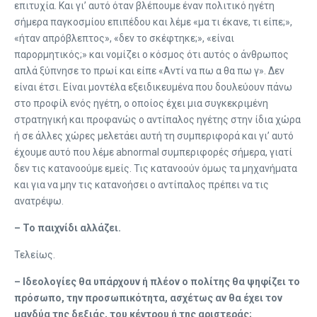
επιτυχία. Και γι’ αυτό όταν βλέπουμε έναν πολιτικό ηγέτη
σήμερα παγκοσμίου επιπέδου και λέμε «μα τι έκανε, τι είπε;»,
«ήταν απρόβλεπτος», «δεν το σκέφτηκε;», «είναι
παρορμητικός;» και νομίζει ο κόσμος ότι αυτός ο άνθρωπος
απλά ξύπνησε το πρωί και είπε «Αντί να πω α θα πω γ». Δεν
είναι έτσι. Είναι μοντέλα εξειδικευμένα που δουλεύουν πάνω
στο προφίλ ενός ηγέτη, ο οποίος έχει μια συγκεκριμένη
στρατηγική και προφανώς ο αντίπαλος ηγέτης στην ίδια χώρα
ή σε άλλες χώρες μελετάει αυτή τη συμπεριφορά και γι’ αυτό
έχουμε αυτό που λέμε abnormal συμπεριφορές σήμερα, γιατί
δεν τις κατανοούμε εμείς. Τις κατανοούν όμως τα μηχανήματα
και για να μην τις κατανοήσει ο αντίπαλος πρέπει να τις
ανατρέψω.
– Το παιχνίδι αλλάζει.
Τελείως.
– Ιδεολογίες θα υπάρχουν ή πλέον ο πολίτης θα ψηφίζει το
πρόσωπο, την προσωπικότητα, ασχέτως αν θα έχει τον
μανδύα της δεξιάς, του κέντρου ή της αριστεράς;