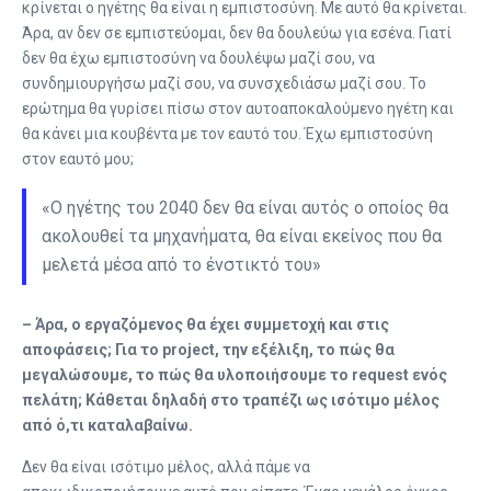
κρίνεται ο ηγέτης θα είναι η εμπιστοσύνη. Με αυτό θα κρίνεται.
Άρα, αν δεν σε εμπιστεύομαι, δεν θα δουλεύω για εσένα. Γιατί
δεν θα έχω εμπιστοσύνη να δουλέψω μαζί σου, να
συνδημιουργήσω μαζί σου, να συνσχεδιάσω μαζί σου. Το
ερώτημα θα γυρίσει πίσω στον αυτοαποκαλούμενο ηγέτη και
θα κάνει μια κουβέντα με τον εαυτό του. Έχω εμπιστοσύνη
στον εαυτό μου;
«O ηγέτης του 2040 δεν θα είναι αυτός ο οποίος θα
ακολουθεί τα μηχανήματα, θα είναι εκείνος που θα
μελετά μέσα από το ένστικτό του»
– Άρα, ο εργαζόμενος θα έχει συμμετοχή και στις
αποφάσεις; Για το project, την εξέλιξη, το πώς θα
μεγαλώσουμε, το πώς θα υλοποιήσουμε το request ενός
πελάτη; Κάθεται δηλαδή στο τραπέζι ως ισότιμο μέλος
από ό,τι καταλαβαίνω.
Δεν θα είναι ισότιμο μέλος, αλλά πάμε να