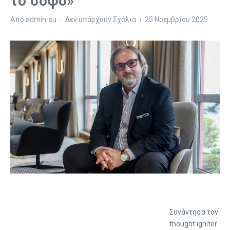
το σοφό»
Από
admin-su
Δεν υπάρχουν Σχόλια
25 Νοεμβρίου 2025
Συνάντησα τον
thought igniter