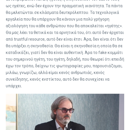
ως ηγέτες, ενώ δεν έχουν την πραγματική ικανότητα. Τα πάντα
θα μελετώνται σε κλάσματα δευτερόλεπτου. Τα τεχνολογικά
εργαλεία που θα υπάρχουν θα κάνουν μια πολύ γρήγορη
αξιολόγηση του κάθε ανθρώπου που θα αποκαλείται «ηγέτης».
Θα μας λέει τα θετικά και τα αρνητικά του, ότι αυτό δεν έρχεται
από trustful resource, αυτό δεν είναι έτσι. Άρα, δεν είναι ότι δεν
θα υπάρξει η σκηνοθεσία. Θα είναι η σκηνοθεσία η οποία θα σε
καταδικάζει, γιατί δεν θα είναι αυθεντική. Άρα το fake κομμάτι
του σημερινού ηγέτη, του ηγέτη, δηλαδή, που θεωρεί ότι επειδή
έχω τον τρόπο, δείχνω τις φωτογραφίες μου, παρουσιάζομαι,
μιλάω, γνωρίζω, αλλά είμαι κενός ανθρωπιάς, κενός
συνείδησης, κενός ενστίκτου, αυτό δεν θα συνεχίσει να
υπάρχει.