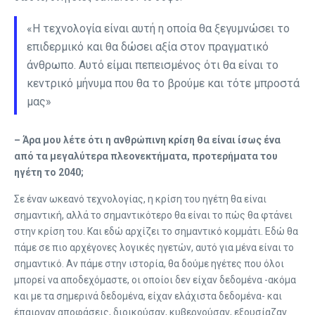
«Η τεχνολογία είναι αυτή η οποία θα ξεγυμνώσει το
επιδερμικό και θα δώσει αξία στον πραγματικό
άνθρωπο. Αυτό είμαι πεπεισμένος ότι θα είναι το
κεντρικό μήνυμα που θα το βρούμε και τότε μπροστά
μας»
– Άρα μου λέτε ότι η ανθρώπινη κρίση θα είναι ίσως ένα
από τα μεγαλύτερα πλεονεκτήματα, προτερήματα του
ηγέτη το 2040;
Σε έναν ωκεανό τεχνολογίας, η κρίση του ηγέτη θα είναι
σημαντική, αλλά το σημαντικότερο θα είναι το πώς θα φτάνει
στην κρίση του. Και εδώ αρχίζει το σημαντικό κομμάτι. Εδώ θα
πάμε σε πιο αρχέγονες λογικές ηγετών, αυτό για μένα είναι το
σημαντικό. Αν πάμε στην ιστορία, θα δούμε ηγέτες που όλοι
μπορεί να αποδεχόμαστε, οι οποίοι δεν είχαν δεδομένα -ακόμα
και με τα σημερινά δεδομένα, είχαν ελάχιστα δεδομένα- και
έπαιρναν αποφάσεις, διοικούσαν, κυβερνούσαν, εξουσίαζαν