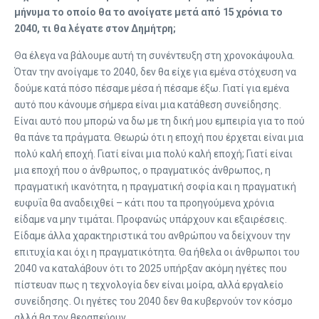
μήνυμα το οποίο θα το ανοίγατε μετά από 15 χρόνια το
2040, τι θα λέγατε στον Δημήτρη;
Θα έλεγα να βάλουμε αυτή τη συνέντευξη στη χρονοκάψουλα.
Όταν την ανοίγαμε το 2040, δεν θα είχε για εμένα στόχευση να
δούμε κατά πόσο πέσαμε μέσα ή πέσαμε έξω. Γιατί για εμένα
αυτό που κάνουμε σήμερα είναι μια κατάθεση συνείδησης.
Είναι αυτό που μπορώ να δω με τη δική μου εμπειρία για το πού
θα πάνε τα πράγματα. Θεωρώ ότι η εποχή που έρχεται είναι μια
πολύ καλή εποχή. Γιατί είναι μια πολύ καλή εποχή; Γιατί είναι
μια εποχή που ο άνθρωπος, ο πραγματικός άνθρωπος, η
πραγματική ικανότητα, η πραγματική σοφία και η πραγματική
ευφυΐα θα αναδειχθεί – κάτι που τα προηγούμενα χρόνια
είδαμε να μην τιμάται. Προφανώς υπάρχουν και εξαιρέσεις.
Είδαμε άλλα χαρακτηριστικά του ανθρώπου να δείχνουν την
επιτυχία και όχι η πραγματικότητα. Θα ήθελα οι άνθρωποι του
2040 να καταλάβουν ότι το 2025 υπήρξαν ακόμη ηγέτες που
πίστευαν πως η τεχνολογία δεν είναι μοίρα, αλλά εργαλείο
συνείδησης. Οι ηγέτες του 2040 δεν θα κυβερνούν τον κόσμο
αλλά θα τον θεραπεύουν.