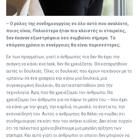
– Ο ρόλος της συνδημιουργίας σε όλο αυτό που αναλύετε,
ποιος είναι; Παλαιότερα ήταν πιο κλειστές οι εταιρείες,
δεν έκαναν εξωστρέφεια όσο συμβαίνει σήμερα. Τα
επόμενα χρόνια οι συνέργειες θα είναι περισσότερες;
Εκ των πραγμάτων, γιατί ο άνθρωπος πια δεν θα έχει την
ανάγκη να κάνει ένα task, δεν θα χρειάζεται. Θα καταργηθούν
αυτές οι δουλειές. Όλες οι δουλειές που έχουν να κάνουν με το
«μπαίνω σε ένα γραφείο και κάνω μια δουλειά, μια
συγκεκριμένη δουλειά», θα αντικατασταθούν από την
τεχνολογία. Άρα, πού θα χρειάζομαι τον άνθρωπο; Θα
χρειάζομαι τον άνθρωπο για να πάρω το μέσα του – που έχει
να κάνει με την ψυχή, την καρδιά, το μυαλό, το ένστικτο, την
ενσυνείδησή του. Αυτός ο άνθρωπος θα θέλει να νιώθει ότι
συνδημιουργεί σε κάτι που του ανήκει κιόλας. Δεν είναι τυχαίο
ότι τα τελευταία χρόνια βλέπουμε μια μεγάλη αύξηση των
startups. Και αυτό γιατί οι άνθρωποι οι οποίοι δεν μπορούν να