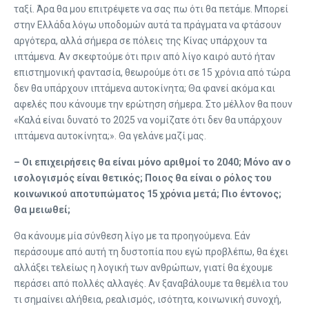
ταξί. Άρα θα μου επιτρέψετε να σας πω ότι θα πετάμε. Μπορεί
στην Ελλάδα λόγω υποδομών αυτά τα πράγματα να φτάσουν
αργότερα, αλλά σήμερα σε πόλεις της Κίνας υπάρχουν τα
ιπτάμενα. Αν σκεφτούμε ότι πριν από λίγο καιρό αυτό ήταν
επιστημονική φαντασία, θεωρούμε ότι σε 15 χρόνια από τώρα
δεν θα υπάρχουν ιπτάμενα αυτοκίνητα; Θα φανεί ακόμα και
αφελές που κάνουμε την ερώτηση σήμερα. Στο μέλλον θα πουν
«Καλά είναι δυνατό το 2025 να νομίζατε ότι δεν θα υπάρχουν
ιπτάμενα αυτοκίνητα;». Θα γελάνε μαζί μας.
– Οι επιχειρήσεις θα είναι μόνο αριθμοί το 2040; Μόνο αν ο
ισολογισμός είναι θετικός; Ποιος θα είναι ο ρόλος του
κοινωνικού αποτυπώματος 15 χρόνια μετά; Πιο έντονος;
Θα μειωθεί;
Θα κάνουμε μία σύνθεση λίγο με τα προηγούμενα. Εάν
περάσουμε από αυτή τη δυστοπία που εγώ προβλέπω, θα έχει
αλλάξει τελείως η λογική των ανθρώπων, γιατί θα έχουμε
περάσει από πολλές αλλαγές. Αν ξαναβάλουμε τα θεμέλια του
τι σημαίνει αλήθεια, ρεαλισμός, ισότητα, κοινωνική συνοχή,