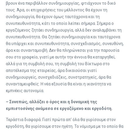
βρουν ένα περιβάλλον συνδημιουργίας, φτιάχνουν το δικό
τους. Άρα, οι επιχειρήσεις του μέλλοντος θα έχουν τη
συνδημιουργία, θα έχουν όμως ταυτόχρονα και τη
συνυπευθυνότητα, κάτι το οποίο λείπει σήμερα. Σήμερα ο
εργαζόμενος ζητάει συνδημιουργία, αλλά δεν αναλαμβάνει τη
συνυπευθυνότητα. Θα ζητάει συνδημιουργία και ταυτόχρονα
θα υπάρχει και συνυπευθυνότητα, συνσχεδιασμός, συνευθύνη,
άρα και συνανταμοιβή. Δεν θα πληρώνεσαι για την παρουσία
σου στο γραφείο, γιατί με αυτήν την έννοια θα καταργηθεί,
αλλά για τη συμβολή σου, τη συμβολή του Βίκτωρα στο
αποτέλεσμα της εταιρείας, άρα δικαιούσαι γιατί
συνδημιουργείς, συνσχεδιάζεις, συνστρατηγείς, άρα θα
συνανταμειφθείς. Η νέα εξουσία θα είναι η ικανότητα να
εμπνέεις αυτονομία.
– Συνεπώς, αλλάζει ο όρος και η δυναμική της
εμπιστοσύνης ανάμεσα σε εργαζόμενο και εργοδότη.
Τεράστια διαφορά. Γιατί πρώτα απ’ όλα θα γυρίσουμε στον
εργοδότη, θα γυρίσουμε στον ηγέτη. Το νόμισμα με το οποίο θα