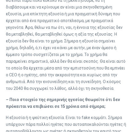
θα είναι πάρα πολύ εύκολο να τη μελετήσουμε, να τη
διαβάσουμε και να κρίνουμε αν είναι μια σκηνοθετημένη
εξουσία, μια επίκτητη εξουσία ή μια πραγματική δύναμη που
έρχεται από ένα πραγματικό αποτέλεσμα, με πραγματικά
γεγονότα. Άρα, θέλω να πω ότι, ναι, η έννοια της εξουσίας δεν
θα μεταβληθεί, θα μεταβληθεί όμως η αξία της εξουσίας. Η
εξουσία δεν θα είναι το χρήμα. Σήμερα η εξουσία σημαίνει
χρήμα, δηλαδή, ό,τι έχει να κάνει με αυτήν, με έναν άμεσο ή
έμμεσο τρόπο συσχετίζεται με το χρήμα. Το χρήμα θα
παραμείνει σημαντικό, αλλά δεν θα είναι σκοπός. Θα είναι αυτό
το οποίο θα έρχεται μέσα από την εμπιστοσύνη που θα εμπνέει
ο CEO ή ο ηγέτης, από την ακεραιότητα και κυρίως από την
ανθρωπιά. Από την ενσυνείδηση και τη συνείδηση. Ο κόσμος
του 2040 θα συγχωρεί το λάθος, αλλά όχι τη σκηνοθεσία.
– Ποιο στοιχείο της σημερινής ηγεσίας θεωρείτε ότι δεν
πρόκειται να επιβιώσει σε 15 χρόνια από σήμερα;
Η εξουσία ή η ψεύτικη εξουσία. Είναι το fake κομμάτι. Σήμερα
υπάρχουν πάρα πολλοί ηγέτες που αυτοαποκαλούνται ηγέτες ή
αυτοπροβάλλονται ως ηγέτες ή σκηνοθετούν τον εαυτό τους