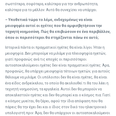
σωστότερα, σοφότερα, καλύτερα για την ανθρωπότητα,
καλύτερα για το μέλλον. Αυτό θα συνεχίσει να υπάρχει.
– Υποθετικά τώρα το λέμε, ενδεχομένως να είναι
μειοψηφία αυτοί οι ηγέτες που θα αμφισβητήσουν την
τεχνητή νοημοσύνη. Πώς θα επιβιώσουν σε ένα περιβάλλον,
όπου οι περισσότεροι θα στηρίζονται πάνω σε αυτό;
Ιστορικά πάντα οι πραγματικοί ηγέτες θα είναι λίγοι. Ήταν η
μειοψηφία. Δεν μπορούμε να μιλάμε για πλειοψηφία ηγετών,
γιατί προφανώς ανά τις εποχές οι περισσότεροι
αυτοαποκαλούμενοι ηγέτες δεν είναι πραγματικοί ηγέτες. Άρα,
προφανώς, θα υπάρχει μειοψηφία τέτοιων ηγετών, για αυτούς
θέλουμε να μιλάμε. Οι υπόλοιποι δεν θα είναι ηγέτες, θα είναι
ένα είδος ανδρείκελου, το οποίο θα ακολουθεί τι θα του λέει η
τεχνητή νοημοσύνη, τα εργαλεία. Αυτοί δεν θα μπορούν να
αποκαλεστούν ηγέτες και δεν θα μπορεί και ο κόσμος πια. Γιατί
ο κόσμος μυείται, θα ξέρει, αφού την ίδια απόφαση που θα
πάρεις θα την έχει δει και ο ίδιος στον δικό του ηλεκτρονικό
υπολογιστή πριν. Άρα, δεν θα υπάρχουν οι αυτοαποκαλούμενοι