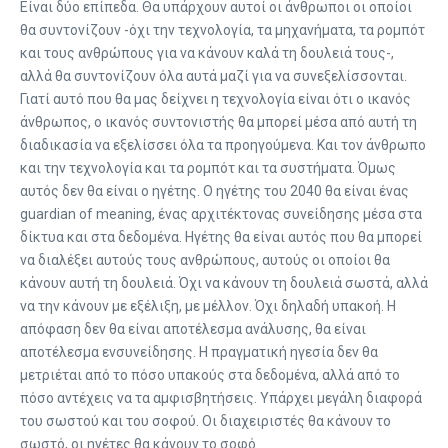
Είναι δύο επίπεδα. Θα υπάρχουν αυτοί οι άνθρωποι οι οποίοι
θα συντονίζουν -όχι την τεχνολογία, τα μηχανήματα, τα ρομπότ
και τους ανθρώπους για να κάνουν καλά τη δουλειά τους-,
αλλά θα συντονίζουν όλα αυτά μαζί για να συνεξελίσσονται.
Γιατί αυτό που θα μας δείχνει η τεχνολογία είναι ότι ο ικανός
άνθρωπος, ο ικανός συντονιστής θα μπορεί μέσα από αυτή τη
διαδικασία να εξελίσσει όλα τα προηγούμενα. Και τον άνθρωπο
και την τεχνολογία και τα ρομπότ και τα συστήματα. Όμως
αυτός δεν θα είναι ο ηγέτης. Ο ηγέτης του 2040 θα είναι ένας
guardian of meaning, ένας αρχιτέκτονας συνείδησης μέσα στα
δίκτυα και στα δεδομένα. Ηγέτης θα είναι αυτός που θα μπορεί
να διαλέξει αυτούς τους ανθρώπους, αυτούς οι οποίοι θα
κάνουν αυτή τη δουλειά. Όχι να κάνουν τη δουλειά σωστά, αλλά
να την κάνουν με εξέλιξη, με μέλλον. Όχι δηλαδή υπακοή. Η
απόφαση δεν θα είναι αποτέλεσμα ανάλυσης, θα είναι
αποτέλεσμα ενσυνείδησης. Η πραγματική ηγεσία δεν θα
μετριέται από το πόσο υπακούς στα δεδομένα, αλλά από το
πόσο αντέχεις να τα αμφισβητήσεις. Υπάρχει μεγάλη διαφορά
του σωστού και του σοφού. Οι διαχειριστές θα κάνουν το
σωστό, οι ηγέτες θα κάνουν το σοφό.