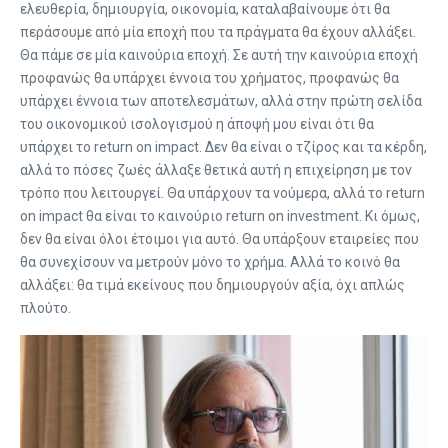
ελευθερία, δημιουργία, οικονομία, καταλαβαίνουμε ότι θα
περάσουμε από μία εποχή που τα πράγματα θα έχουν αλλάξει.
Θα πάμε σε μία καινούρια εποχή. Σε αυτή την καινούρια εποχή
προφανώς θα υπάρχει έννοια του χρήματος, προφανώς θα
υπάρχει έννοια των αποτελεσμάτων, αλλά στην πρώτη σελίδα
του οικονομικού ισολογισμού η άποψή μου είναι ότι θα
υπάρχει το return on impact. Δεν θα είναι ο τζίρος και τα κέρδη,
αλλά το πόσες ζωές άλλαξε θετικά αυτή η επιχείρηση με τον
τρόπο που λειτουργεί. Θα υπάρχουν τα νούμερα, αλλά το return
on impact θα είναι το καινούριο return on investment. Κι όμως,
δεν θα είναι όλοι έτοιμοι για αυτό. Θα υπάρξουν εταιρείες που
θα συνεχίσουν να μετρούν μόνο το χρήμα. Αλλά το κοινό θα
αλλάξει: θα τιμά εκείνους που δημιουργούν αξία, όχι απλώς
πλούτο.