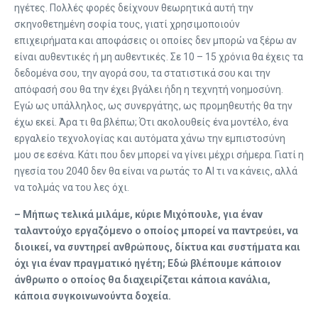
ηγέτες. Πολλές φορές δείχνουν θεωρητικά αυτή την
σκηνοθετημένη σοφία τους, γιατί χρησιμοποιούν
επιχειρήματα και αποφάσεις οι οποίες δεν μπορώ να ξέρω αν
είναι αυθεντικές ή μη αυθεντικές. Σε 10 – 15 χρόνια θα έχεις τα
δεδομένα σου, την αγορά σου, τα στατιστικά σου και την
απόφασή σου θα την έχει βγάλει ήδη η τεχνητή νοημοσύνη.
Εγώ ως υπάλληλος, ως συνεργάτης, ως προμηθευτής θα την
έχω εκεί. Άρα τι θα βλέπω; Ότι ακολουθείς ένα μοντέλο, ένα
εργαλείο τεχνολογίας και αυτόματα χάνω την εμπιστοσύνη
μου σε εσένα. Κάτι που δεν μπορεί να γίνει μέχρι σήμερα. Γιατί η
ηγεσία του 2040 δεν θα είναι να ρωτάς το AI τι να κάνεις, αλλά
να τολμάς να του λες όχι.
– Μήπως τελικά μιλάμε, κύριε Μιχόπουλε, για έναν
ταλαντούχο εργαζόμενο ο οποίος μπορεί να παντρεύει, να
διοικεί, να συντηρεί ανθρώπους, δίκτυα και συστήματα και
όχι για έναν πραγματικό ηγέτη; Εδώ βλέπουμε κάποιον
άνθρωπο ο οποίος θα διαχειρίζεται κάποια κανάλια,
κάποια συγκοινωνούντα δοχεία.