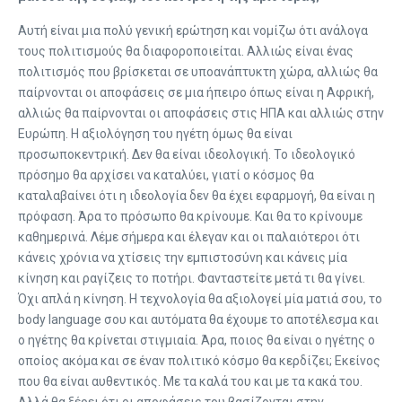
Αυτή είναι μια πολύ γενική ερώτηση και νομίζω ότι ανάλογα
τους πολιτισμούς θα διαφοροποιείται. Αλλιώς είναι ένας
πολιτισμός που βρίσκεται σε υποανάπτυκτη χώρα, αλλιώς θα
παίρνονται οι αποφάσεις σε μια ήπειρο όπως είναι η Αφρική,
αλλιώς θα παίρνονται οι αποφάσεις στις ΗΠΑ και αλλιώς στην
Ευρώπη. Η αξιολόγηση του ηγέτη όμως θα είναι
προσωποκεντρική. Δεν θα είναι ιδεολογική. Το ιδεολογικό
πρόσημο θα αρχίσει να καταλύει, γιατί ο κόσμος θα
καταλαβαίνει ότι η ιδεολογία δεν θα έχει εφαρμογή, θα είναι η
πρόφαση. Άρα το πρόσωπο θα κρίνουμε. Και θα το κρίνουμε
καθημερινά. Λέμε σήμερα και έλεγαν και οι παλαιότεροι ότι
κάνεις χρόνια να χτίσεις την εμπιστοσύνη και κάνεις μία
κίνηση και ραγίζεις το ποτήρι. Φανταστείτε μετά τι θα γίνει.
Όχι απλά η κίνηση. Η τεχνολογία θα αξιολογεί μία ματιά σου, το
body language σου και αυτόματα θα έχουμε το αποτέλεσμα και
ο ηγέτης θα κρίνεται στιγμιαία. Άρα, ποιος θα είναι ο ηγέτης ο
οποίος ακόμα και σε έναν πολιτικό κόσμο θα κερδίζει; Εκείνος
που θα είναι αυθεντικός. Με τα καλά του και με τα κακά του.
Αλλά θα ξέρει ότι οι αποφάσεις του βασίζονται στην