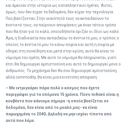
και έμειναν στην ιστορία ως καταπληκτικοί ηγέτες. Αυτοί,
όμως, που δεν είχαν τα δεδομένα, δεν είχαν την τεχνολογία.
Πού βασίζονταν; Στην ικανότητά τους να εκπαιδεύουν το
ένστικτό τους, να παίρνουν αποφάσεις με έναν τέτοιο τρόπο
που θα ήταν για το καλό, οποιοδήποτε όριζαν οι ίδιοι ως καλό.
Άρα, η διαδικασία που εκπαιδεύω το ένστικτό μου, ο τρόπος ο
οποίος το ένστικτό μου το κάνω σοφία και αυτή η σοφία με
οδηγεί στη συνείδηση και μετά στην κρίση, αυτό θα είναι το
νόμισμα του ηγέτη. Με αυτό το νόμισμα θα πληρώνεται, γιατί
έτσι θα δημιουργεί εμπιστοσύνη και αυτό το δημιουργεί μόνο ο
άνθρωπος. Το μηχάνημα δεν θα σου δημιουργεί εμπιστοσύνη,
αλλά commodity, θα είναι μια κοινότοπη απόφαση.
– Με ιντριγκάρει πάρα πολύ ο κόσμος που έχετε
περιγράψει για τα επόμενα 15 χρόνια. Πόσο πιθανό είναι η
κουβέντα που κάνουμε σήμερα -η οποία βασίζεται σε
δεδομένα, δεν είναι από το μυαλό μας- να είναι
παρωχημένη το 2040; Δηλαδή να μην ισχύει τίποτα από
αυτά που λέμε.