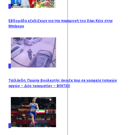
1
Εβδομάδα εξελίξεων για την παραμονή του Χάρι Κέιν στην
Μπάγερν
2
Ταϊλάνδη: Πρώην βουλευτής άνοιξε πυρ σε γραφεία τοπικών
αρχών – Δύο τραυματίες – ΒΙΝΤΕΟ
3