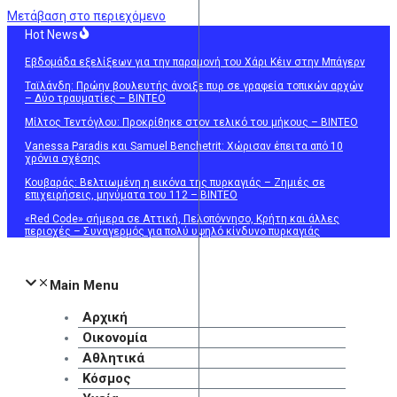
Μετάβαση στο περιεχόμενο
Hot News
Εβδομάδα εξελίξεων για την παραμονή του Χάρι Κέιν στην Μπάγερν
Ταϊλάνδη: Πρώην βουλευτής άνοιξε πυρ σε γραφεία τοπικών αρχών
– Δύο τραυματίες – ΒΙΝΤΕΟ
Μίλτος Τεντόγλου: Προκρίθηκε στον τελικό του μήκους – ΒΙΝΤΕΟ
Vanessa Paradis και Samuel Benchetrit: Χώρισαν έπειτα από 10
χρόνια σχέσης
Κουβαράς: Βελτιωμένη η εικόνα της πυρκαγιάς – Ζημιές σε
επιχειρήσεις, μηνύματα του 112 – ΒΙΝΤΕΟ
«Red Code» σήμερα σε Αττική, Πελοπόννησο, Κρήτη και άλλες
περιοχές – Συναγερμός για πολύ υψηλό κίνδυνο πυρκαγιάς
Main Menu
Αρχική
Οικονομία
Αθλητικά
Κόσμος