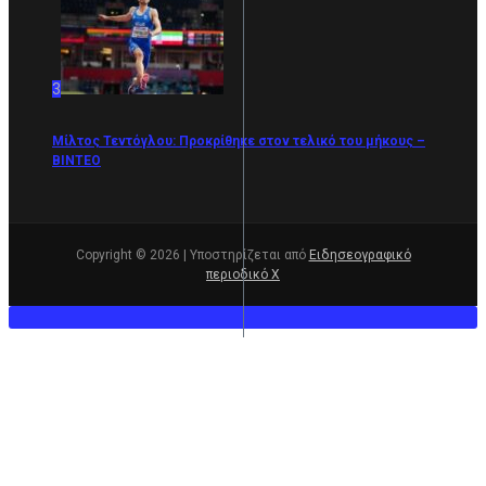
3
Μίλτος Τεντόγλου: Προκρίθηκε στον τελικό του μήκους –
ΒΙΝΤΕΟ
Copyright © 2026 | Υποστηρίζεται από
Ειδησεογραφικό
περιοδικό Χ