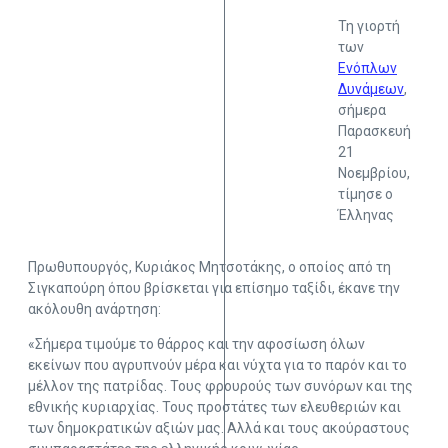
Τη γιορτή
των
Ενόπλων
Δυνάμεων
,
σήμερα
Παρασκευή
21
Νοεμβρίου,
τίμησε ο
Έλληνας
Πρωθυπουργός, Κυριάκος Μητσοτάκης, ο οποίος από τη
Σιγκαπούρη όπου βρίσκεται για επίσημο ταξίδι, έκανε την
ακόλουθη ανάρτηση:
«Σήμερα τιμούμε το θάρρος και την αφοσίωση όλων
εκείνων που αγρυπνούν μέρα και νύχτα για το παρόν και το
μέλλον της πατρίδας. Τους φρουρούς των συνόρων και της
εθνικής κυριαρχίας. Τους προστάτες των ελευθεριών και
των δημοκρατικών αξιών μας. Αλλά και τους ακούραστους