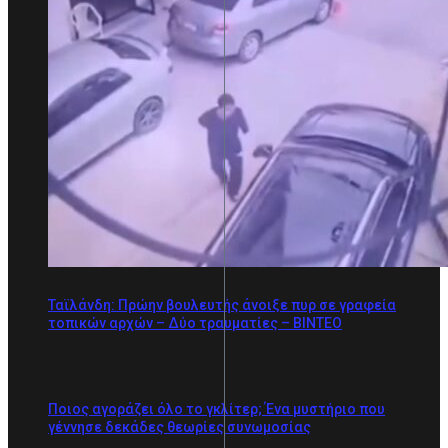
Ταϊλάνδη: Πρώην βουλευτής άνοιξε πυρ σε γραφεία
τοπικών αρχών – Δύο τραυματίες – ΒΙΝΤΕΟ
Ποιος αγοράζει όλο το γκλίτερ; Ένα μυστήριο που
γέννησε δεκάδες θεωρίες συνωμοσίας