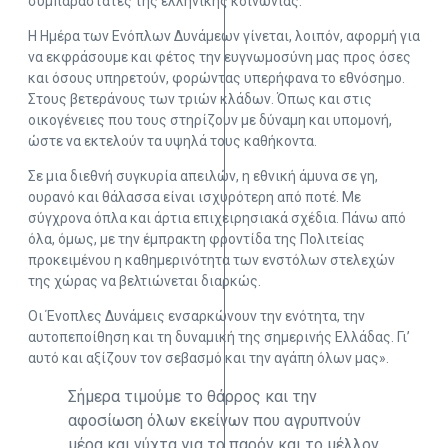
συμπαραστάτες της ελληνικής κοινωνίας.
Η Ημέρα των Ενόπλων Δυνάμεων γίνεται, λοιπόν, αφορμή για
να εκφράσουμε και φέτος την ευγνωμοσύνη μας προς όσες
και όσους υπηρετούν, φορώντας υπερήφανα το εθνόσημο.
Στους βετεράνους των τριών κλάδων. Όπως και στις
οικογένειες που τους στηρίζουν με δύναμη και υπομονή,
ώστε να εκτελούν τα υψηλά τους καθήκοντα.
Σε μια διεθνή συγκυρία απειλών, η εθνική άμυνα σε γη,
ουρανό και θάλασσα είναι ισχυρότερη από ποτέ. Με
σύγχρονα όπλα και άρτια επιχειρησιακά σχέδια. Πάνω από
όλα, όμως, με την έμπρακτη φροντίδα της Πολιτείας
προκειμένου η καθημερινότητα των ενστόλων στελεχών
της χώρας να βελτιώνεται διαρκώς.
Οι Ένοπλες Δυνάμεις ενσαρκώνουν την ενότητα, την
αυτοπεποίθηση και τη δυναμική της σημερινής Ελλάδας. Γι’
αυτό και αξίζουν τον σεβασμό και την αγάπη όλων μας».
Σήμερα τιμούμε το θάρρος και την
αφοσίωση όλων εκείνων που αγρυπνούν
μέρα και νύχτα για το παρόν και το μέλλον