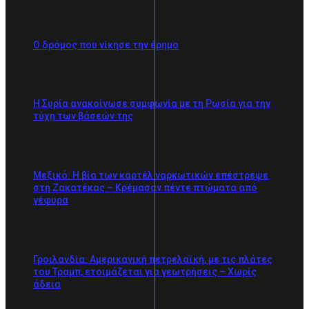
Ο δρόμος που νίκησε την έρημο
Η Συρία ανακοίνωσε συμφωνία με τη Ρωσία για την
τύχη των βάσεών της
Μεξικό: Η βία των καρτέλ ναρκωτικών επέστρεψε
στη Zακατέκας – Κρέμασαν πέντε πτώματα από
γέφυρα
Γροιλανδία: Αμερικανική πετρελαϊκή, με τις πλάτες
του Τραμπ, ετοιμάζεται για γεωτρήσεις – Χωρίς
άδεια