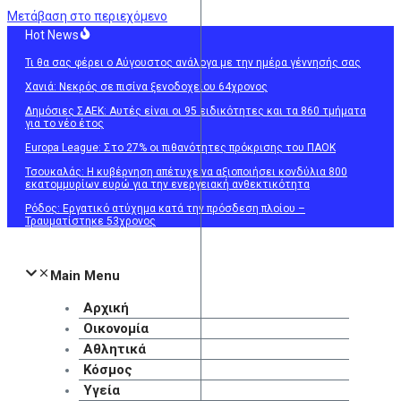
Μετάβαση στο περιεχόμενο
Hot News
Τι θα σας φέρει ο Αύγουστος ανάλογα με την ημέρα γέννησής σας
Χανιά: Νεκρός σε πισίνα ξενοδοχείου 64χρονος
Δημόσιες ΣΑΕΚ: Αυτές είναι οι 95 ειδικότητες και τα 860 τμήματα
για το νέο έτος
Europa League: Στο 27% οι πιθανότητες πρόκρισης του ΠΑΟΚ
Τσουκαλάς: Η κυβέρνηση απέτυχε να αξιοποιήσει κονδύλια 800
εκατομμυρίων ευρώ για την ενεργειακή ανθεκτικότητα
Ρόδος: Εργατικό ατύχημα κατά την πρόσδεση πλοίου –
Τραυματίστηκε 53χρονος
Main Menu
Αρχική
Οικονομία
Αθλητικά
Κόσμος
Υγεία