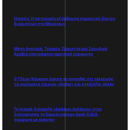
Ισπανία: Η αστυνομία εξάρθρωσε σημαντικό δίκτυο
διακινητών στη Μεσόγειο
Μέση Ανατολή: Τουρκία, Πακιστάν και Σαουδική
Αραβία υπογράφουν αμυντική συμφωνία
Ο Τζέιμς Κάμερον άφησε να εννοηθεί ότι τελείωσε
τα γυρίσματα ταινιών «Avatar» και σχεδιάζει άλλες
Το Ισραήλ διέπραξε «έγκλημα πολέμου» όταν
δολοφόνησε τη δημοσιογράφο Αμαλ Χαλίλ,
σύμφωνα με έρευνες