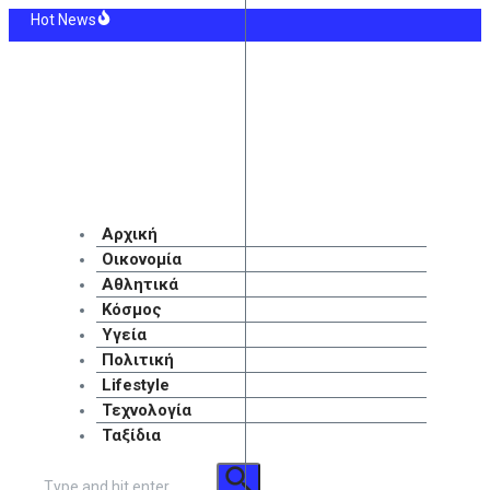
Μετάβαση
Hot News
στο
ληρώθηκαν 325 αυτοψίες της ΓΔΑΕΦΚ στις πυρόπληκτες περιοχές – Πόσα κτί
περιεχόμενο
ς εποχής για τα μνημόνια: Από το φθινόπωρο σταματά και η ειδική ευρωπαϊκή 
η: Οι κινήσεις της ΜΙΤ και το σχέδιο ΗΠΑ που μπορεί να αλλάξει τις ισορροπίε
 Μαδρίτης: Ανανέωσε μέχρι το 2032 ο Βινίσιους κι έβαλε τέλος στη φημολογ
α: Δύο νεκροί και 13 τραυματίες από έκρηξη βόμβας σε λεωφορείο
υλίδου: 34 χρόνια από το χρυσό της Βαρκελώνης – «Αν μπορούσα θα το περν
Αρχική
Οικονομία
Αθλητικά
Κόσμος
Υγεία
Πολιτική
Lifestyle
Τεχνολογία
Ταξίδια
Αναζήτηση