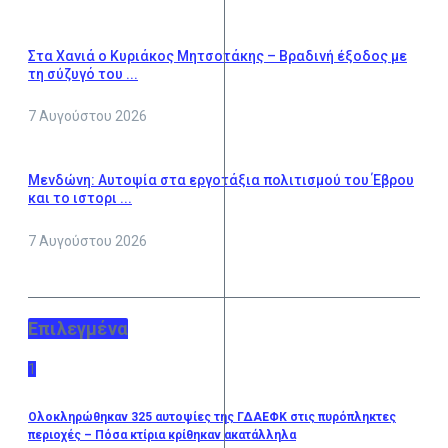
Στα Χανιά ο Κυριάκος Μητσοτάκης – Βραδινή έξοδος με
τη σύζυγό του ...
7 Αυγούστου 2026
Μενδώνη: Αυτοψία στα εργοτάξια πολιτισμού του Έβρου
και το ιστορι ...
7 Αυγούστου 2026
Επιλεγμένα
1
Ολοκληρώθηκαν 325 αυτοψίες της ΓΔΑΕΦΚ στις πυρόπληκτες
περιοχές – Πόσα κτίρια κρίθηκαν ακατάλληλα