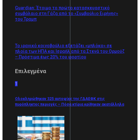
Guardian: Έτοιμο το πρώτο κατασκευαστικό
συμβόλαιο στη Γάζα από το «Συμβούλιο Ειρήνης»
του Τραμπ
Το ιρανικό κοινοβούλιο εξετάζει «μπλόκο» σε
πλοία των ΗΠΑ και Ισραήλ από τα Στενά του Ορμούζ
– Πρόστιμα έως 20% του φορτίου
Επιλεγμένα
1
Ολοκληρώθηκαν 325 αυτοψίες της ΓΔΑΕΦΚ στις
πυρόπληκτες περιοχές – Πόσα κτίρια κρίθηκαν ακατάλληλα