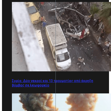
Συρία: Δύο νεκροί και 13 τραυματίες από έκρηξη
βόμβας σε λεωφορείο