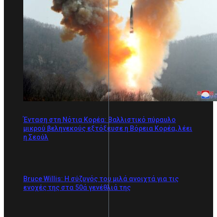
Ένταση στη Νότια Κορέα: Βαλλιστικό πύραυλο
μικρού βεληνεκούς εξτόξευσε η Βόρεια Κορέα, λέει
η Σεούλ
Bruce Willis: Η σύζυγός του μιλά ανοιχτά για τις
ενοχές της στα 50ά γενέθλιά της