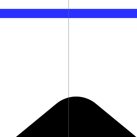
τα αρχεία Έπσταϊν
ΗΠΑ: Το Νέο Μεξικό προσέφυγε κατά του υπουργείου Δικαι
Παναθηναϊκός: Η 11άδα των «πράσινων» για τον αγώνα με τ
α αναζωπυρώσεις
Φωτιές στη Δυτική Αττική: Κρίσιμες οι επόμενες ώρες – Σ
Ρεάλ Μαδρίτης: Παίρνει τον Ντιομαντέ με ποσό-ρεκόρ
Σύγκρουση ελικοπτέρων στην Ψάθα: Όσα κατέθεσε ο τραυμ
Ένοπλη επίθεση στη Βόρεια Καρολίνα – Τρεις νεκροί και έν