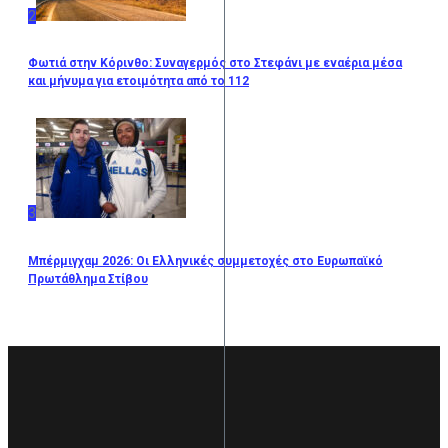
2
Φωτιά στην Κόρινθο: Συναγερμός στο Στεφάνι με εναέρια μέσα
και μήνυμα για ετοιμότητα από το 112
3
Μπέρμιγχαμ 2026: Οι Ελληνικές συμμετοχές στο Ευρωπαϊκό
Πρωτάθλημα Στίβου