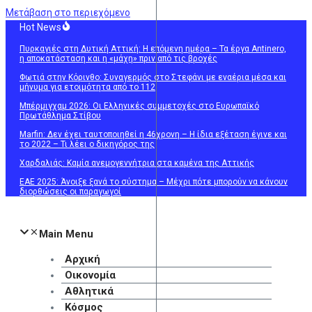
Μετάβαση στο περιεχόμενο
Hot News
Πυρκαγιές στη Δυτική Αττική: Η επόμενη ημέρα – Τα έργα Antinero,
η αποκατάσταση και η «μάχη» πριν από τις βροχές
Φωτιά στην Κόρινθο: Συναγερμός στο Στεφάνι με εναέρια μέσα και
μήνυμα για ετοιμότητα από το 112
Μπέρμιγχαμ 2026: Οι Ελληνικές συμμετοχές στο Ευρωπαϊκό
Πρωτάθλημα Στίβου
Marfin: Δεν έχει ταυτοποιηθεί η 46χρονη – Η ίδια εξέταση έγινε και
το 2022 – Τι λέει ο δικηγόρος της
Χαρδαλιάς: Καμία ανεμογεννήτρια στα καμένα της Αττικής
ΕΑΕ 2025: Άνοιξε ξανά το σύστημα – Μέχρι πότε μπορούν να κάνουν
διορθώσεις οι παραγωγοί
Main Menu
Αρχική
Οικονομία
Αθλητικά
Κόσμος