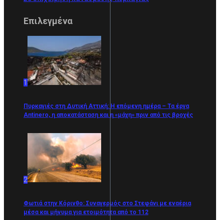
Επιλεγμένα
1
Πυρκαγιές στη Δυτική Αττική: Η επόμενη ημέρα – Τα έργα
Antinero, η αποκατάσταση και η «μάχη» πριν από τις βροχές
2
Φωτιά στην Κόρινθο: Συναγερμός στο Στεφάνι με εναέρια
μέσα και μήνυμα για ετοιμότητα από το 112