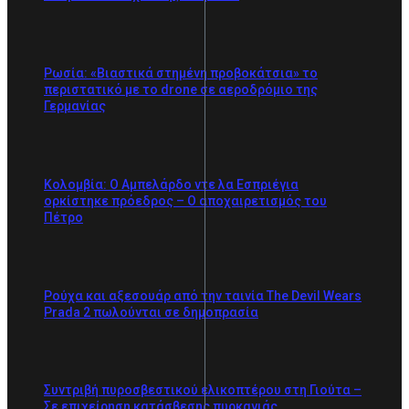
Ρωσία: «Βιαστικά στημένη προβοκάτσια» το
περιστατικό με το drone σε αεροδρόμιο της
Γερμανίας
Κολομβία: Ο Αμπελάρδο ντε λα Εσπριέγια
ορκίστηκε πρόεδρος – Ο αποχαιρετισμός του
Πέτρο
Ρούχα και αξεσουάρ από την ταινία The Devil Wears
Prada 2 πωλούνται σε δημοπρασία
Συντριβή πυροσβεστικού ελικοπτέρου στη Γιούτα –
Σε επιχείρηση κατάσβεσης πυρκαγιάς