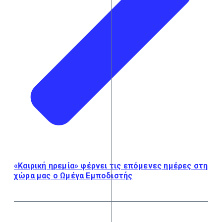
«Καιρική ηρεμία» φέρνει τις επόμενες ημέρες στη
χώρα μας ο Ωμέγα Εμποδιστής