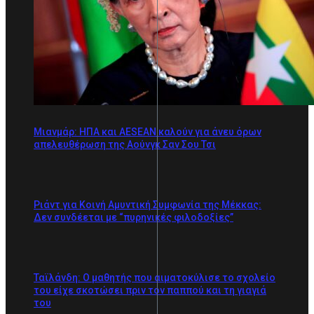
Μιανμάρ: ΗΠΑ και AESEAN καλούν για άνευ όρων
απελευθέρωση της Αούνγκ Σαν Σου Τσι
Ριάντ για Κοινή Αμυντική Συμφωνία της Μέκκας:
Δεν συνδέεται με “πυρηνικές φιλοδοξίες”
Ταϊλάνδη: Ο μαθητής που αιματοκύλισε το σχολείο
του είχε σκοτώσει πριν τον παππού και τη γιαγιά
του