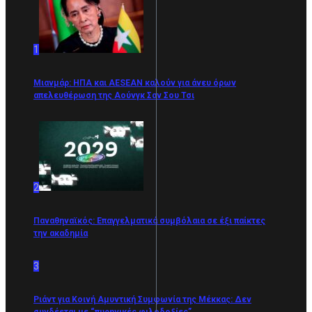
1
Μιανμάρ: ΗΠΑ και AESEAN καλούν για άνευ όρων
απελευθέρωση της Αούνγκ Σαν Σου Τσι
2
Παναθηναϊκός: Επαγγελματικά συμβόλαια σε έξι παίκτες
την ακαδημία
3
Ριάντ για Κοινή Αμυντική Συμφωνία της Μέκκας: Δεν