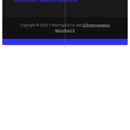
συνδέεται με “πυρηνικές φιλοδοξίες”
Copyright © 2026 | Υποστηρίζεται από
Ειδησεογραφικό
περιοδικό Χ