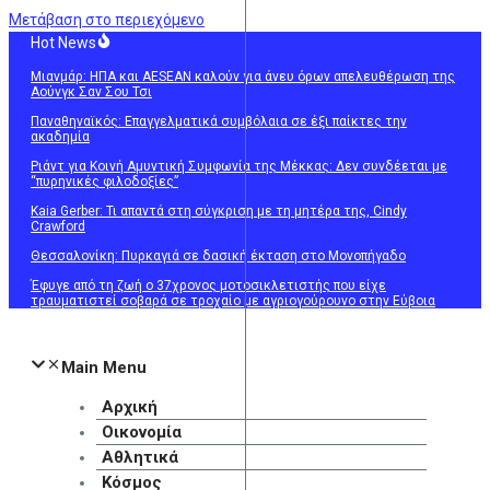
Μετάβαση στο περιεχόμενο
Hot News
Μιανμάρ: ΗΠΑ και AESEAN καλούν για άνευ όρων απελευθέρωση της
Αούνγκ Σαν Σου Τσι
Παναθηναϊκός: Επαγγελματικά συμβόλαια σε έξι παίκτες την
ακαδημία
Ριάντ για Κοινή Αμυντική Συμφωνία της Μέκκας: Δεν συνδέεται με
“πυρηνικές φιλοδοξίες”
Kaia Gerber: Τι απαντά στη σύγκριση με τη μητέρα της, Cindy
Crawford
Θεσσαλονίκη: Πυρκαγιά σε δασική έκταση στο Μονοπήγαδο
Έφυγε από τη ζωή ο 37χρονος μοτοσικλετιστής που είχε
τραυματιστεί σοβαρά σε τροχαίο με αγριογούρουνο στην Εύβοια
Main Menu
Αρχική
Οικονομία
Αθλητικά
Κόσμος