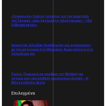
«Σύγκρουση» Ιταλίας-Ισπανίας για την αναστολή
της Σένγκεν: «Δεν δεχόμαστε τελεσίγραφα» – «Θα
λάβουμε μέτρα»
Αργεντινή: Χιλιάδες διαδηλωτές και συγκρούσεις
με την αστυνομία στο Μπουένος Άιρες ενάντια στο
ξεπούλημα γης
Ρωσία: Πυρκαγιά σε αποθήκη της Wildberries
ύστερα από νέα επίθεση ουκρανικών drones – Η
Μόσχα έπληξε πλοία
Επιλεγμένα