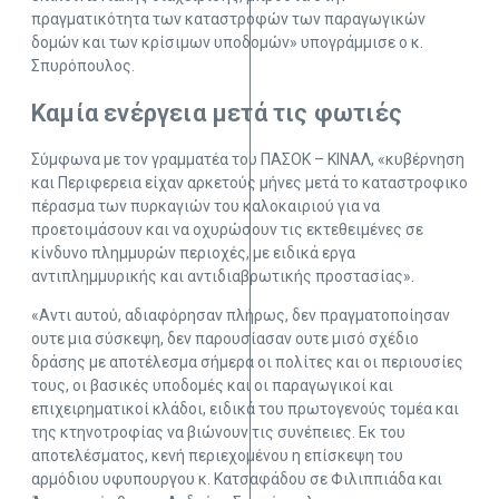
πραγματικότητα των καταστροφών των παραγωγικών
δομών και των κρίσιμων υποδομών» υπογράμμισε ο κ.
Σπυρόπουλος.
Καμία ενέργεια μετά τις φωτιές
Σύμφωνα με τον γραμματέα του ΠΑΣΟΚ – ΚΙΝΑΛ, «κυβέρνηση
και Περιφερεια είχαν αρκετούς μήνες μετά το καταστροφικο
πέρασμα των πυρκαγιών του καλοκαιριού για να
προετοιμάσουν και να οχυρώσουν τις εκτεθειμένες σε
κίνδυνο πλημμυρών περιοχές, με ειδικά εργα
αντιπλημμυρικής και αντιδιαβρωτικής προστασίας».
«Αντι αυτού, αδιαφόρησαν πλήρως, δεν πραγματοποίησαν
ουτε μια σύσκεψη, δεν παρουσίασαν ουτε μισό σχέδιο
δράσης με αποτέλεσμα σήμερα οι πολίτες και οι περιουσίες
τους, οι βασικές υποδομές και οι παραγωγικοί και
επιχειρηματικοί κλάδοι, ειδικά του πρωτογενούς τομέα και
της κτηνοτροφίας να βιώνουν τις συνέπειες. Εκ του
αποτελέσματος, κενή περιεχομένου η επίσκεψη του
αρμόδιου υφυπουργου κ. Κατσαφάδου σε Φιλιππιάδα και