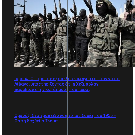
Ισραήλ: Ο στρατός εξαπέλυσε πλήγματα στον νότιο
Λίβανο, υποστηρίζοντας ότι η Χεζμπολάχ
παραβίασε την κατάπαυση του πυρός
Ορμούζ: Στο τραπέζι λύση τύπου Σουέζ του 1956 –
Θα τη δεχθεί ο Τραμπ;