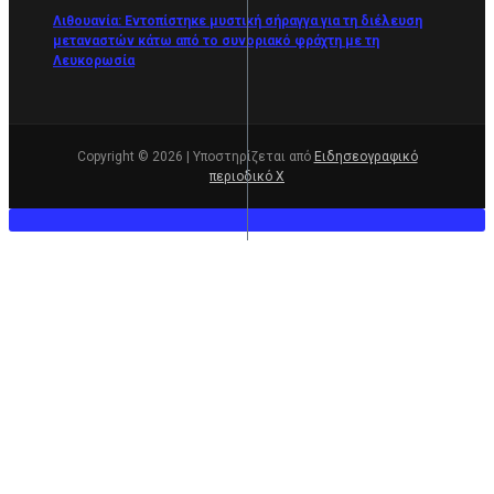
Λιθουανία: Εντοπίστηκε μυστική σήραγγα για τη διέλευση
μεταναστών κάτω από το συνοριακό φράχτη με τη
Λευκορωσία
Copyright © 2026 | Υποστηρίζεται από
Ειδησεογραφικό
περιοδικό Χ