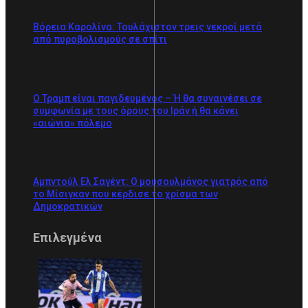
Βόρεια Καρολίνα: Τουλάχιστον τρεις νεκροί μετά
από πυροβολισμούς σε σπίτι
Ο Τραμπ είναι παγιδευμένος – Ή θα συναινέσει σε
συμφωνία με τους όρους του Ιράν ή θα κάνει
«αιώνια» πόλεμο
Αμπντούλ Ελ Σαγέντ: Ο μουσουλμάνος γιατρός από
το Μίσιγκαν που κέρδισε το χρίσμα των
Δημοκρατικών
Επιλεγμένα