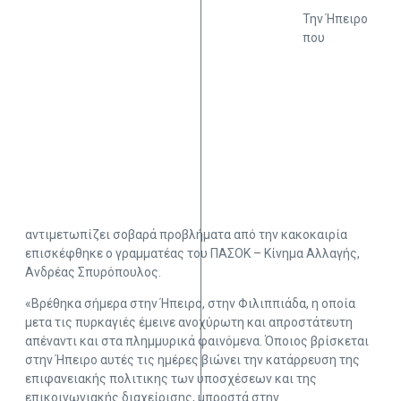
Την Ήπειρο
που
αντιμετωπίζει σοβαρά προβλήματα από την κακοκαιρία
επισκέφθηκε ο γραμματέας του ΠΑΣΟΚ – Κίνημα Αλλαγής,
Ανδρέας Σπυρόπουλος.
«Βρέθηκα σήμερα στην Ήπειρο, στην Φιλιππιάδα, η οποία
μετα τις πυρκαγιές έμεινε ανοχύρωτη και απροστάτευτη
απέναντι και στα πλημμυρικά φαινόμενα. Όποιος βρίσκεται
στην Ήπειρο αυτές τις ημέρες βιώνει την κατάρρευση της
επιφανειακής πολιτικης των υποσχέσεων και της
επικοινωνιακής διαχείρισης, μπροστά στην