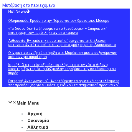
Μετάβαση στο περιεχόμενο
Hot News
Ολυμπιακός: Κρούση στην Πόρτο για τον Φρανσίσκο Μόουρα
«Το δάσος δεν θα ζήσουμε να το ξαναδούμε» – Σπαρακτική
επιστροφή των πυρόπληκτων στα καμένα
Λιθουανία: Εντοπίστηκε μυστική σήραγγα για τη διέλευση
μεταναστών κάτω από το συνοριακό φράχτη με τη Λευκορωσία
Ο Ινφαντίνο αναζητά στήριξη στο Μαρόκο εν μέσω αυξανόμενων
πιέσεων για παραίτηση
Ισραήλ: Ο στρατός εξαπέλυσε πλήγματα στον νότιο Λίβανο,
υποστηρίζοντας ότι η Χεζμπολάχ παραβίασε την κατάπαυση του
πυρός
Επιτροπή Ανταγωνισμού: Αναρτήθηκαν τα οριστικά αποτελέσματα
της προκήρυξης για 51 θέσεις ειδικού επιστημονικού προσωπικού
Main Menu
Αρχική
Οικονομία
Αθλητικά