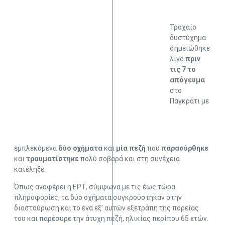
Τροχαίο
δυστύχημα
σημειώθηκε
λίγο
πριν
τις 7 το
απόγευμα
στο
Παγκράτι με
εμπλεκόμενα
δύο
οχήματα
και
μία
πεζή
που
παρασύρθηκε
και
τραυματίστηκε
πολύ σοβαρά και στη συνέχεια
κατέληξε.
Όπως αναφέρει η ΕΡΤ, σύμφωνα με τις έως τώρα
πληροφορίες, τα δύο οχήματα συγκρούστηκαν στην
διασταύρωση και το ένα εξ’ αυτών εξετράπη της πορείας
του και παρέσυρε την άτυχη πεζή, ηλικίας περίπου 65 ετών.