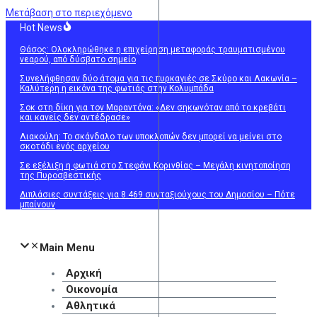
Μετάβαση στο περιεχόμενο
Hot News
Θάσος: Ολοκληρώθηκε η επιχείρηση μεταφοράς τραυματισμένου
νεαρού, από δύσβατο σημείο
Συνελήφθησαν δύο άτομα για τις πυρκαγιές σε Σκύρο και Λακωνία –
Καλύτερη η εικόνα της φωτιάς στην Κολυμπάδα
Σοκ στη δίκη για τον Μαραντόνα: «Δεν σηκωνόταν από το κρεβάτι
και κανείς δεν αντέδρασε»
Λιακούλη: Το σκάνδαλο των υποκλοπών δεν μπορεί να μείνει στο
σκοτάδι ενός αρχείου
Σε εξέλιξη η φωτιά στο Στεφάνι Κορινθίας – Μεγάλη κινητοποίηση
της Πυροσβεστικής
Διπλάσιες συντάξεις για 8.469 συνταξιούχους του Δημοσίου – Πότε
μπαίνουν
Main Menu
Αρχική
Οικονομία
Αθλητικά