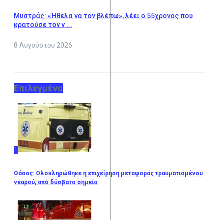
Μυστράς: «Ήθελα να τον βλέπω», λέει ο 55χρονος που
κρατούσε τον ν ...
8 Αυγούστου 2026
Επιλεγμένα
1
Θάσος: Ολοκληρώθηκε η επιχείρηση μεταφοράς τραυματισμένου
νεαρού, από δύσβατο σημείο