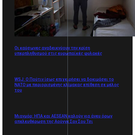
Οι καύσωνες αναδεικνύουν την κρίση
υπερπληθυσμού στις ευρωπαϊκές φυλακές
WSJ: Ο Πούτιν ίσως επιχειρήσει να δοκιμάσει το
ΝΑΤΟ με περιορισμένης κλίμακας επίθεση σε μέλος
του
Μιανμάρ: ΗΠΑ και AESEAN καλούν για άνευ όρων
απελευθέρωση της Αούνγκ Σαν Σου Τσι