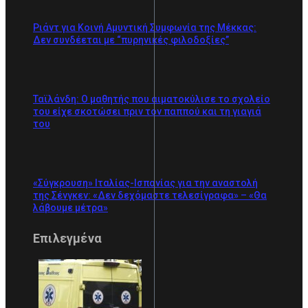
Ριάντ για Κοινή Αμυντική Συμφωνία της Μέκκας:
Δεν συνδέεται με “πυρηνικές φιλοδοξίες”
Ταϊλάνδη: Ο μαθητής που αιματοκύλισε το σχολείο
του είχε σκοτώσει πριν τον παππού και τη γιαγιά
του
«Σύγκρουση» Ιταλίας-Ισπανίας για την αναστολή
της Σένγκεν: «Δεν δεχόμαστε τελεσίγραφα» – «Θα
λάβουμε μέτρα»
Επιλεγμένα