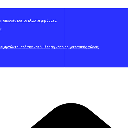
νή απουσία και τα πλαστά μηνύματα
τ
ι εξαρτώνται από την καλή θέληση κάποιας γειτονικής χώρας