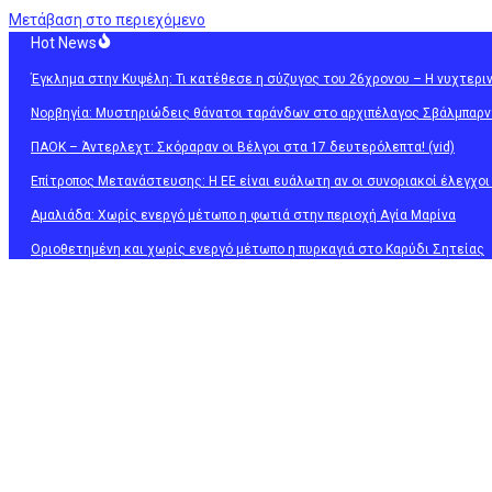
Μετάβαση στο περιεχόμενο
Hot News
Έγκλημα στην Κυψέλη: Τι κατέθεσε η σύζυγος του 26χρονου – Η νυχτερι
Νορβηγία: Μυστηριώδεις θάνατοι ταράνδων στο αρχιπέλαγος Σβάλμπαρν
ΠΑΟΚ – Άντερλεχτ: Σκόραραν οι Βέλγοι στα 17 δευτερόλεπτα! (vid)
Επίτροπος Μετανάστευσης: Η ΕΕ είναι ευάλωτη αν οι συνοριακοί έλεγχο
Αμαλιάδα: Χωρίς ενεργό μέτωπο η φωτιά στην περιοχή Αγία Μαρίνα
Οριοθετημένη και χωρίς ενεργό μέτωπο η πυρκαγιά στο Καρύδι Σητείας