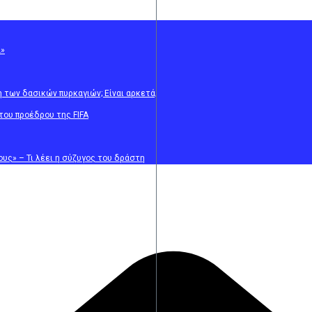
α»
η των δασικών πυρκαγιών; Είναι αρκετά;
 του προέδρου της FIFA
υς» – Τι λέει η σύζυγος του δράστη