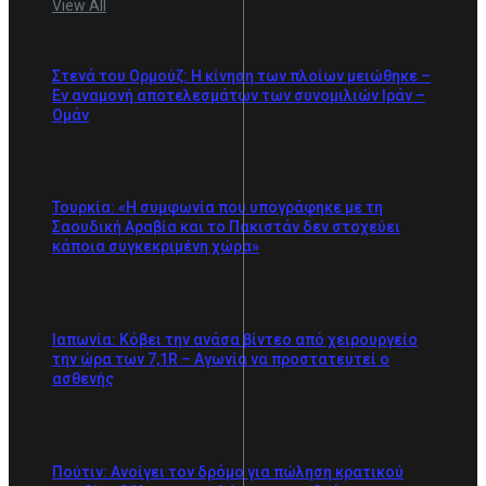
View All
Στενά του Ορμούζ: Η κίνηση των πλοίων μειώθηκε –
Εν αναμονή αποτελεσμάτων των συνομιλιών Ιράν –
Ομάν
Τουρκία: «Η συμφωνία που υπογράφηκε με τη
Σαουδική Αραβία και το Πακιστάν δεν στοχεύει
κάποια συγκεκριμένη χώρα»
Ιαπωνία: Κόβει την ανάσα βίντεο από χειρουργείο
την ώρα των 7,1R – Αγωνία να προστατευτεί ο
ασθενής
Πούτιν: Ανοίγει τον δρόμο για πώληση κρατικού