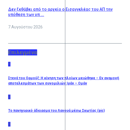
Δεν ξεθάβει από το αρχείο ο Εισαγγελέας του ΑΠ την
υπόθεση των υπ ...
7 Αυγούστου 2026
Επιλεγμένα
1
Στενά του Ορμούζ: Η κίνηση των πλοίων μειώθηκε – Εν αναμονή
αποτελεσμάτων των συνομιλιών Ιράν – Ομάν
2
Το πανηγυρικό άδειασμα του Λανουά μέσω Σκωτίας (pic)
3