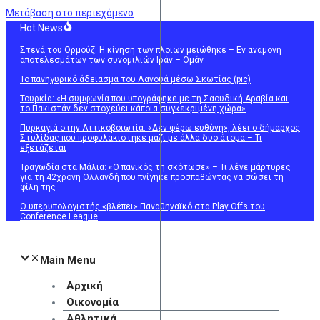
Μετάβαση στο περιεχόμενο
Hot News
Στενά του Ορμούζ: Η κίνηση των πλοίων μειώθηκε – Εν αναμονή
αποτελεσμάτων των συνομιλιών Ιράν – Ομάν
Το πανηγυρικό άδειασμα του Λανουά μέσω Σκωτίας (pic)
Τουρκία: «Η συμφωνία που υπογράφηκε με τη Σαουδική Αραβία και
το Πακιστάν δεν στοχεύει κάποια συγκεκριμένη χώρα»
Πυρκαγιά στην Αττικοβοιωτία: «Δεν φέρω ευθύνη», λέει ο δήμαρχος
Στυλίδας που προφυλακίστηκε μαζί με άλλα δυο άτομα – Τι
εξετάζεται
Τραγωδία στα Μάλια: «Ο πανικός τη σκότωσε» – Τι λένε μάρτυρες
για τη 42χρονη Ολλανδή που πνίγηκε προσπαθώντας να σώσει τη
φίλη της
Ο υπερυπολογιστής «βλέπει» Παναθηναϊκό στα Play Offs του
Conference League
Main Menu
Αρχική
Οικονομία
Αθλητικά