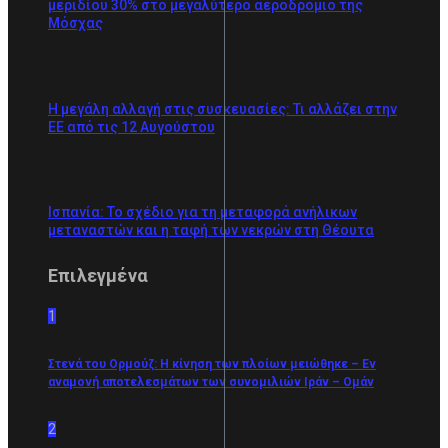
μεριδίου 30% στο μεγαλύτερο αεροδρόμιο της
Μόσχας
Η μεγάλη αλλαγή στις συσκευασίες: Τι αλλάζει στην
ΕΕ από τις 12 Αυγούστου
Ισπανία: Το σχέδιο για τη μεταφορά ανήλικων
μεταναστών και η ταφή των νεκρών στη Θέουτα
Επιλεγμένα
1
Στενά του Ορμούζ: Η κίνηση των πλοίων μειώθηκε – Εν
αναμονή αποτελεσμάτων των συνομιλιών Ιράν – Ομάν
2