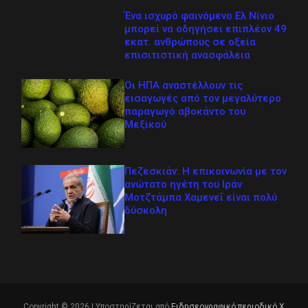
Ένα ισχυρό φαινόμενο Ελ Νίνιο
μπορεί να οδηγήσει επιπλέον 49
εκατ. ανθρώπους σε οξεία
επισιτιστική ανασφάλεια
Οι ΗΠΑ αναστέλλουν τις
εισαγωγές από τον μεγαλύτερο
παραγωγό αβοκάντο του
Μεξικού
Πεζεσκιάν: Η επικοινωνία με τον
ανώτατο ηγέτη του Ιράν
Μοτζτάμπα Χαμενεΐ είναι πολύ
δύσκολη
Copyright © 2026 | Υποστηρίζεται από
Ειδησεογραφικό περιοδικό Χ