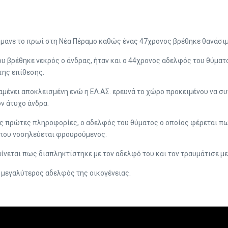
μανε το πρωί στη Νέα Πέραμο καθώς ένας 47χρονος βρέθηκε θανάσιμ
ου βρέθηκε νεκρός ο άνδρας, ήταν και ο 44χρονος αδελφός του θύματ
της επίθεσης.
αμένει αποκλεισμένη ενώ η ΕΛ.ΑΣ. ερευνά το χώρο προκειμένου να σ
ν άτυχο άνδρα.
ς πρώτες πληροφορίες, ο αδελφός του θύματος o οποίος φέρεται πω
που νοσηλεύεται φρουρούμενος.
ίνεται πως διαπληκτίστηκε με τον αδελφό του και τον τραυμάτισε με 
ο μεγαλύτερος αδελφός της οικογένειας.