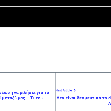
Next Article
ρέωση να μιλήσει για το
ί μεταξύ μας – Τι του
Δεν είναι δεσμευτικό το 
Α