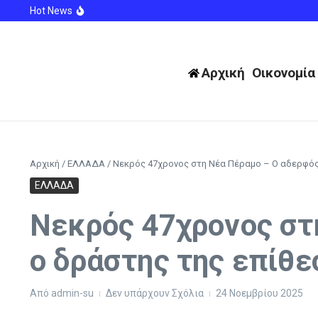
Μετάβαση στο περιεχόμενο
Hot News
Παναθηναϊκός – ΤΣΣΚΑ 1948: Μεγάλη ευκαιρία για τους
Ισραήλ: Ένας νεκρός και 11 τραυματίες από ισραηλινά
Ζώδια: Προβλέψεις για σήμερα Πέμπτη 6 Αυγούστου –
Αρχική
Οικονομία
Αρχική
/
ΕΛΛΑΔΑ
/
Νεκρός 47χρονος στη Νέα Πέραμο – Ο αδερφός
ΕΛΛΑΔΑ
Νεκρός 47χρονος στ
ο δράστης της επίθε
Από
admin-su
Δεν υπάρχουν Σχόλια
24 Νοεμβρίου 2025