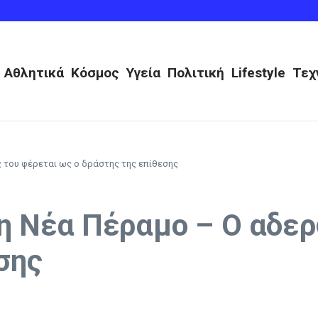
 Βούλγαρους, μεγάλη επέμβαση ο Πένια (vid)
 πλήγματα στον νότιο Λίβανο
 Σταθερά βήματα σε δουλειά και σχέσεις
Αθλητικά
Κόσμος
Υγεία
Πολιτική
Lifestyle
Τεχ
 του φέρεται ως ο δράστης της επίθεσης
η Νέα Πέραμο – Ο αδερ
σης