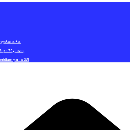
Αγγελόπουλοι
θηκε 70χρονος
ridiam για το GSI