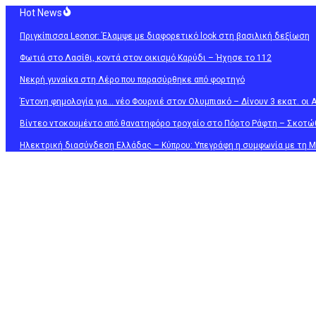
Μετάβαση
Hot News
στο
Πριγκίπισσα Leonor: Έλαμψε με διαφορετικό look στη βασιλική δεξίωση
περιεχόμενο
Φωτιά στο Λασίθι, κοντά στον οικισμό Καρύδι – Ήχησε το 112
Νεκρή γυναίκα στη Λέρο που παρασύρθηκε από φορτηγό
Έντονη φημολογία για… νέο Φουρνιέ στον Ολυμπιακό – Δίνουν 3 εκατ. οι 
Βίντεο ντοκουμέντο από θανατηφόρο τροχαίο στο Πόρτο Ράφτη – Σκοτώ
Ηλεκτρική διασύνδεση Ελλάδας – Κύπρου: Υπεγράφη η συμφωνία με τη Me