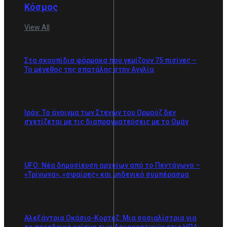
Κόσμος
View All
Στα σκουπίδια φάρμακα που γεμίζουν 75 πισίνες –
Το μέγεθος της σπατάλης στην Αγγλία
Ιράν: Το άνοιγμα των Στενών του Ορμούζ δεν
σχετίζεται με τις διαπραγματεύσεις με το Ομάν
UFO: Νέα δημοσίευση αρχείων από το Πεντάγωνο –
«Τρίγωνα», «σφαίρες» και μηδενικό συμπέρασμα
Αλεξάντρια Οκάσιο-Κορτέζ: Μια σοσιαλίστρια για
το προεδρικό χρίσμα των Δημοκρατικών στις ΗΠΑ;