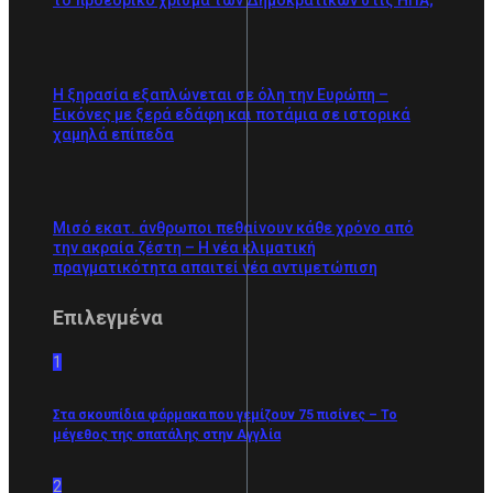
Η ξηρασία εξαπλώνεται σε όλη την Ευρώπη –
Εικόνες με ξερά εδάφη και ποτάμια σε ιστορικά
χαμηλά επίπεδα
Μισό εκατ. άνθρωποι πεθαίνουν κάθε χρόνο από
την ακραία ζέστη – Η νέα κλιματική
πραγματικότητα απαιτεί νέα αντιμετώπιση
Επιλεγμένα
1
Στα σκουπίδια φάρμακα που γεμίζουν 75 πισίνες – Το
μέγεθος της σπατάλης στην Αγγλία
2