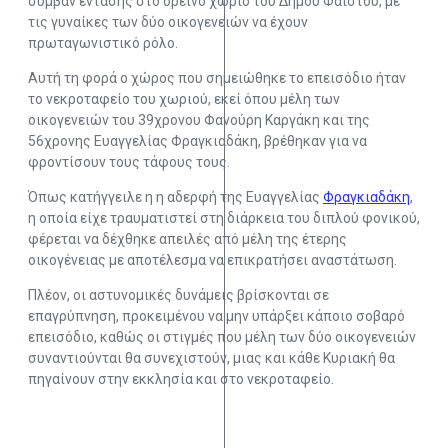
συμβάν έντασης στο ορεινό χωριό του Δήμου Φαιστού, με
τις γυναίκες των δύο οικογενειών να έχουν
πρωταγωνιστικό ρόλο.
Αυτή τη φορά ο χώρος που σημειώθηκε το επεισόδιο ήταν
το νεκροταφείο του χωριού, εκεί όπου μέλη των
οικογενειών του 39χρονου Φανούρη Καργάκη και της
56χρονης Ευαγγελίας Φραγκιαδάκη, βρέθηκαν για να
φροντίσουν τους τάφους τους.
Όπως κατήγγειλε η η αδερφή της Ευαγγελίας
Φραγκιαδάκη
,
η οποία είχε τραυματιστεί στη διάρκεια του διπλού φονικού,
φέρεται να δέχθηκε απειλές από μέλη της έτερης
οικογένειας με αποτέλεσμα να επικρατήσει αναστάτωση.
Πλέον, οι αστυνομικές δυνάμεις βρίσκονται σε
επαγρύπνηση, προκειμένου να μην υπάρξει κάποιο σοβαρό
επεισόδιο, καθώς οι στιγμές που μέλη των δύο οικογενειών
συναντιούνται θα συνεχιστούν, μιας και κάθε Κυριακή θα
πηγαίνουν στην εκκλησία και στο νεκροταφείο.