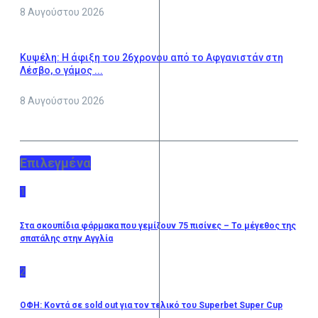
8 Αυγούστου 2026
Κυψέλη: Η άφιξη του 26χρονου από το Αφγανιστάν στη
Λέσβο, ο γάμος ...
8 Αυγούστου 2026
Επιλεγμένα
1
Στα σκουπίδια φάρμακα που γεμίζουν 75 πισίνες – Το μέγεθος της
σπατάλης στην Αγγλία
2
ΟΦΗ: Κοντά σε sold out για τον τελικό του Superbet Super Cup