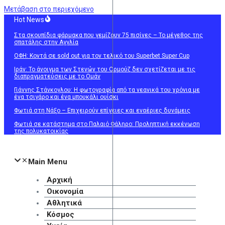
Μετάβαση στο περιεχόμενο
Hot News
Στα σκουπίδια φάρμακα που γεμίζουν 75 πισίνες – Το μέγεθος της
σπατάλης στην Αγγλία
ΟΦΗ: Κοντά σε sold out για τον τελικό του Superbet Super Cup
Ιράν: Το άνοιγμα των Στενών του Ορμούζ δεν σχετίζεται με τις
διαπραγματεύσεις με το Ομάν
Γιάννης Στάνκογλου: Η φωτογραφία από τα νεανικά του χρόνια με
ένα τσιγάρο και ένα μπουκάλι ουίσκι
Φωτιά στη Νάξο – Επιχειρούν επίγειες και εναέριες δυνάμεις
Φωτιά σε κατάστημα στο Παλαιό Φάληρο: Προληπτική εκκένωση
της πολυκατοικίας
Main Menu
Αρχική
Οικονομία
Αθλητικά
Κόσμος