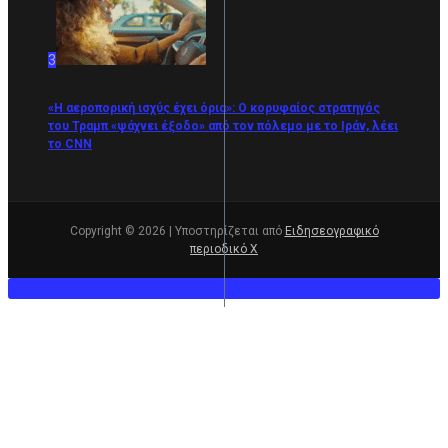
3
«Η αεροπορική ισχύς έχει όρια»: Ο κορυφαίος στρατηγός
του Τραμπ «ψάχνει έξοδο» από τον πόλεμο με το Ιράν, λέει
το CNN
Copyright © 2026 | Υποστηρίζεται από
Ειδησεογραφικό
περιοδικό Χ