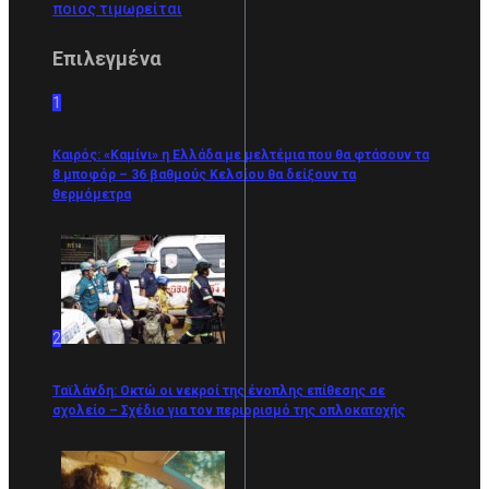
ποιος τιμωρείται
Επιλεγμένα
1
Καιρός: «Καμίνι» η Ελλάδα με μελτέμια που θα φτάσουν τα
8 μποφόρ – 36 βαθμούς Κελσίου θα δείξουν τα
θερμόμετρα
2
Ταϊλάνδη: Οκτώ οι νεκροί της ένοπλης επίθεσης σε
σχολείο – Σχέδιο για τον περιορισμό της οπλοκατοχής