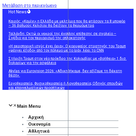
Μετάβαση στο περιεχόμενο
Hot News
Καιρός: «Καμίνι» η Ελλάδα με μελτέμια που θα φτάσουν τα 8 μποφόρ
– 36 βαθμούς Κελσίου θα δείξουν τα θερμόμετρα
Ταϊλάνδη: Οκτώ οι νεκροί της ένοπλης επίθεσης σε σχολείο –
Σχέδιο για τον περιορισμό της οπλοκατοχής
«Η αεροπορική ισχύς έχει όρια»: Ο κορυφαίος στρατηγός του Τραμπ
«ψάχνει έξοδο» από τον πόλεμο με το Ιράν, λέει το CNN
Στήριξη Τραμπ στον νέο πρόεδρο της Κολομβίας με «βοήθεια» 1 δισ.
δολαρίων για την ασφάλεια
Akylas για Eurovision 2026: «Aδικηθήκαμε, δεν αξίζαμε τη δέκατη
θέση»
Εργοθεραπεία, Φυσικοθεραπεία ή Λογοθεραπεία; Οδηγός σπουδών
και επαγγελματικών προοπτικών
Main Menu
Αρχική
Οικονομία
Αθλητικά