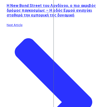
Η New Bond Street του Λονδίνου, ο πιο ακριβός
δρόμος παγκοσμίως – Η οδός Ερμού ενισχύει
σταθερά την εμπορική της δυναμική
Next Article