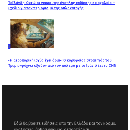
Ταϊλάνδη: Οκτώ οι νεκροί της ένοπλης επίθεσης σε σχολείο –
Σχέδιο για τον περιορισμό της οπλοκατοχής
3
«Η αεροπορική ισχύς έχει όρια»: Ο κορυφαίος στρατηγός του
Τραμπ «ψάχνει έξοδο» από τον πόλεμο με το Ιράν, λέει το CNN
Εδώ θα βρείτε ειδήσεις από την Ελλάδα και τον κόσμο,
αναλύσεις, άρθρα γνώμης, ρεπορτάζ και