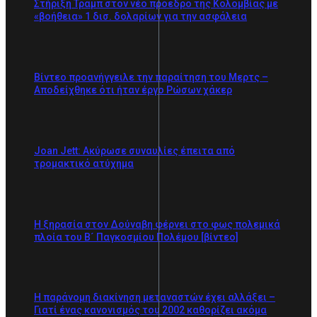
Στήριξη Τραμπ στον νέο πρόεδρο της Κολομβίας με
«βοήθεια» 1 δισ. δολαρίων για την ασφάλεια
Βίντεο προανήγγειλε την παραίτηση του Μερτς –
Αποδείχθηκε ότι ήταν έργο Ρώσων χάκερ
Joan Jett: Ακύρωσε συναυλίες έπειτα από
τρομακτικό ατύχημα
Η ξηρασία στον Δούναβη φέρνει στο φως πολεμικά
πλοία του Β´ Παγκοσμίου Πολέμου [βίντεο]
Η παράνομη διακίνηση μεταναστών έχει αλλάξει –
Γιατί ένας κανονισμός του 2002 καθορίζει ακόμα