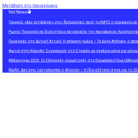
Μετάβαση στο περιεχόμενο
Hot News
Τουρκία: «Δεν αντιβαίνει» στις δεσμεύσεις προς το ΝΑΤΟ η συμφωνία με
Ρωσία: Πυρκαγιά σε διυλιστήριο πετρελαίου της περιφέρειας Κρασνοντά
Πυρκαγιές στη Δυτική Αττική: Η επόμενη ημέρα – Τα έργα Antinero, η απο
Φωτιά στην Κόρινθο: Συναγερμός στο Στεφάνι με εναέρια μέσα και μήνυμ
Μπέρμιγχαμ 2026: Οι Ελληνικές συμμετοχές στο Ευρωπαϊκό Πρωτάθλημα
Marfin: Δεν έχει ταυτοποιηθεί η 46χρονη – Η ίδια εξέταση έγινε και το 20