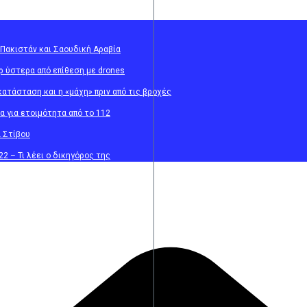
 Πακιστάν και Σαουδική Αραβία
ρ ύστερα από επίθεση με drones
κατάσταση και η «μάχη» πριν από τις βροχές
α για ετοιμότητα από το 112
 Στίβου
22 – Τι λέει ο δικηγόρος της