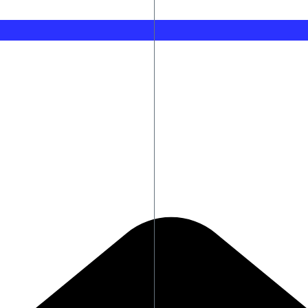
 που εισέρχονται στη Μαύρη Θάλασσα
Bloomberg News: Η Τουρκία επ
ρτασμό – Έσπασαν εικόνες στην Αγία Τράπεζα
Σαρωνικός: Βεβήλωσαν εκκλησ
ί»
Η FIFA για τις νέες αποκαλύψει
rkçe
Τουρκία: Για «αχίλλειο πτέρνα»
ου στον Μυστρά
«Από το σοκ της σύλληψης η δ
ουν ρίψεις 51 εναέρια μέσα
Πρωτοφανείς συνθήκες στη φωτ