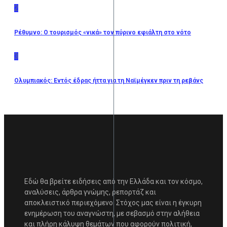
2
Ρέθυμνο: Ο τουρισμός «νικά» τον πύρινο εφιάλτη στο νότο
3
Ολυμπιακός: Εντός έδρας ήττα για τη Ναϊμέγκεν πριν τη ρεβάνς
Εδώ θα βρείτε ειδήσεις από την Ελλάδα και τον κόσμο,
αναλύσεις, άρθρα γνώμης, ρεπορτάζ και
αποκλειστικό περιεχόμενο. Στόχος μας είναι η έγκυρη
ενημέρωση του αναγνώστη, με σεβασμό στην αλήθεια
και πλήρη κάλυψη θεμάτων που αφορούν πολιτική,