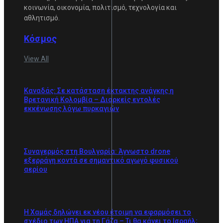
κοινωνία, οικονομία, πολιτισμό, τεχνολογία και
αθλητισμό.
Κόσμος
View All
Καναδάς: Σε κατάσταση έκτακτης ανάγκης η
Βρετανική Κολομβία – Διαρκείς εντολές
εκκένωσης λόγω πυρκαγιών
Συναγερμός στη Βουλγαρία: Άγνωστο drone
εξερράγη κοντά σε σημαντικό αγωγό φυσικού
αερίου
Η Χαμάς δηλώνει εκ νέου έτοιμη να εφαρμόσει το
σχέδιο των ΗΠΑ για τη Γάζα – Τι θα κάνει το Ισραήλ;