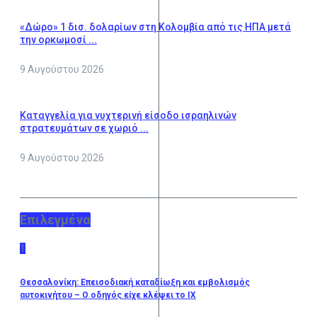
«Δώρο» 1 δισ. δολαρίων στη Κολομβία από τις ΗΠΑ μετά
την ορκωμοσί ...
9 Αυγούστου 2026
Καταγγελία για νυχτερινή είσοδο ισραηλινών
στρατευμάτων σε χωριό ...
9 Αυγούστου 2026
Επιλεγμένα
1
Θεσσαλονίκη: Επεισοδιακή καταδίωξη και εμβολισμός
αυτοκινήτου – Ο οδηγός είχε κλέψει το ΙΧ