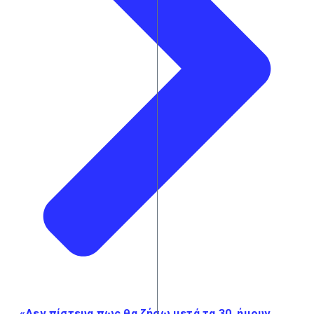
«Δεν πίστευα πως θα ζήσω μετά τα 30, ήμουν