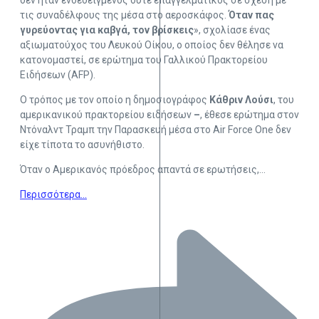
δεν ήταν ενδεδειγμένος ούτε επαγγελματικός σε σχέση με
τις συναδέλφους της μέσα στο αεροσκάφος.
Όταν πας
γυρεύοντας για καβγά, τον βρίσκεις
», σχολίασε ένας
αξιωματούχος του Λευκού Οίκου, ο οποίος δεν θέλησε να
κατονομαστεί, σε ερώτημα του Γαλλικού Πρακτορείου
Ειδήσεων (AFP).
Ο τρόπος με τον οποίο η δημοσιογράφος
Κάθριν Λούσι
, του
αμερικανικού πρακτορείου ειδήσεων
–
, έθεσε ερώτημα στον
Ντόναλντ Τραμπ την Παρασκευή μέσα στο Air Force One δεν
είχε τίποτα το ασυνήθιστο.
Όταν ο Αμερικανός πρόεδρος απαντά σε ερωτήσεις,…
Περισσότερα…