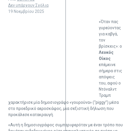
Δεν υπάρχουν Σχόλια
19 Νοεμβρίου 2025
«Όταν πας
γυρεύοντας
για καβγά,
τον
βρίσκεις»: ο
Λευκός
Οίκος
επέμεινε
σήμερα στις
απόψεις
του, αφού ο
Ντόναλντ
Τραμπ
χαρακτήρισε μία δημοσιογράφο «γουρούνα» (“piggy”) μέσα
στο προεδρικό αεροσκάφος, μια σεξιστική δήλωση που
προκάλεσε κατακραυγή.
«Αυτή η δημοσιογράφος συμπεριφερόταν με έναν τρόπο που