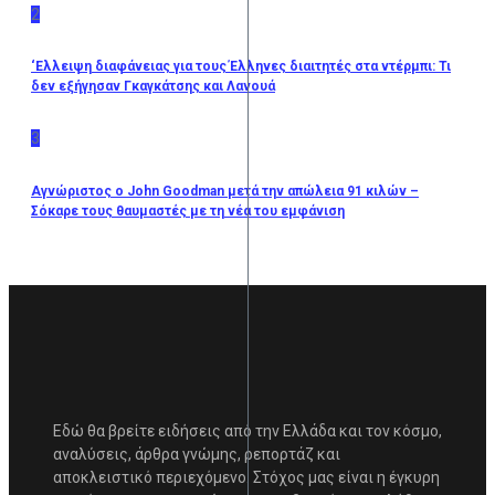
2
‘Ελλειψη διαφάνειας για τους Έλληνες διαιτητές στα ντέρμπι: Τι
δεν εξήγησαν Γκαγκάτσης και Λανουά
3
Αγνώριστος ο John Goodman μετά την απώλεια 91 κιλών –
Σόκαρε τους θαυμαστές με τη νέα του εμφάνιση
Εδώ θα βρείτε ειδήσεις από την Ελλάδα και τον κόσμο,
αναλύσεις, άρθρα γνώμης, ρεπορτάζ και
αποκλειστικό περιεχόμενο. Στόχος μας είναι η έγκυρη