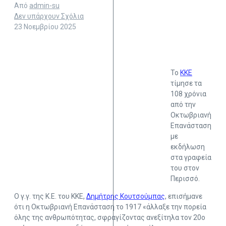
Από
admin-su
Δεν υπάρχουν Σχόλια
23 Νοεμβρίου 2025
Το
ΚΚΕ
τίμησε τα
108 χρόνια
από την
Οκτωβριανή
Επανάσταση
με
εκδήλωση
στα γραφεία
του στον
Περισσό.
Ο γ.γ. της Κ.Ε. του ΚΚΕ,
Δημήτρης Κουτσούμπας
, επισήμανε
ότι η Οκτωβριανή Επανάσταση το 1917 «άλλαξε την πορεία
όλης της ανθρωπότητας, σφραγίζοντας ανεξίτηλα τον 20ο