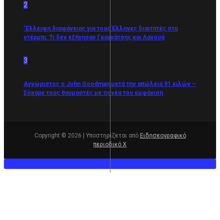
2
‘Ελλειψη διαφάνειας για τους Έλληνες διαιτητές στα
ντέρμπι: Τι δεν εξήγησαν Γκαγκάτσης και Λανουά
3
Αγνώριστος ο John Goodman μετά την απώλεια 91 κιλών –
Σόκαρε τους θαυμαστές με τη νέα του εμφάνιση
Copyright © 2026 | Υποστηρίζεται από
Ειδησεογραφικό
περιοδικό Χ