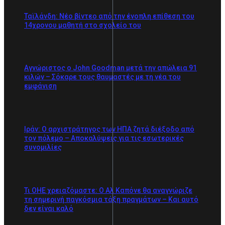
Ταϊλάνδη: Νέο βίντεο από την ένοπλη επίθεση του
14χρονου μαθητή στο σχολείο του
Αγνώριστος ο John Goodman μετά την απώλεια 91
κιλών – Σόκαρε τους θαυμαστές με τη νέα του
εμφάνιση
Ιράν: Ο αρχιστράτηγος των ΗΠΑ ζητά διέξοδο από
τον πόλεμο – Αποκαλύψεις για τις εσωτερικές
συνομιλίες
Τι ΟΗΕ χρειαζόμαστε: Ο Αλ Καπόνε θα αναγνώριζε
τη σημερινή παγκόσμια τάξη πραγμάτων – Και αυτό
δεν είναι καλό