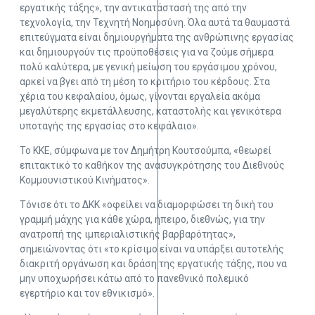
εργατικής τάξης», την αντικατάστασή της από την
τεχνολογία, την Τεχνητή Νοημοσύνη. Όλα αυτά τα θαυμαστά
επιτεύγματα είναι δημιουργήματα της ανθρώπινης εργασίας
και δημιουργούν τις προϋποθέσεις για να ζούμε σήμερα
πολύ καλύτερα, με γενική μείωση του εργάσιμου χρόνου,
αρκεί να βγει από τη μέση το κριτήριο του κέρδους. Στα
χέρια του κεφαλαίου, όμως, γίνονται εργαλεία ακόμα
μεγαλύτερης εκμετάλλευσης, καταστολής και γενικότερα
υποταγής της εργασίας στο κεφάλαιο».
Το ΚΚΕ, σύμφωνα με τον Δημήτρη Κουτσούμπα, «θεωρεί
επιτακτικό το καθήκον της ανασυγκρότησης του Διεθνούς
Κομμουνιστικού Κινήματος».
Τόνισε ότι το ΔΚΚ «οφείλει να διαμορφώσει τη δική του
γραμμή μάχης για κάθε χώρα, ήπειρο, διεθνώς, για την
ανατροπή της ιμπεριαλιστικής βαρβαρότητας»,
σημειώνοντας ότι «το κρίσιμο είναι να υπάρξει αυτοτελής
διακριτή οργάνωση και δράση της εργατικής τάξης, που να
μην υποχωρήσει κάτω από το πανεθνικό πολεμικό
εγερτήριο και τον εθνικισμό».