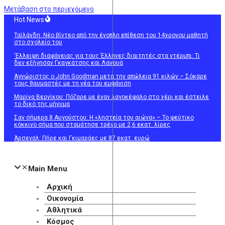
Μετάβαση στο περιεχόμενο
Hot News
Ταϊλάνδη: Νέο βίντεο από την ένοπλη επίθεση του 14χρονου μαθητή
στο σχολείο του
‘Ελλειψη διαφάνειας για τους Έλληνες διαιτητές στα ντέρμπι: Τι
δεν εξήγησαν Γκαγκάτσης και Λανουά
Αγνώριστος ο John Goodman μετά την απώλεια 91 κιλών – Σόκαρε
τους θαυμαστές με τη νέα του εμφάνιση
Μαρίνα Βερνίκου: Πόζαρε με έναν λαγοκέφαλο στο χέρι και έστειλε
το δικό της μήνυμα
Σαν σήμερα 8 Αυγούστου: Η «ληστεία του αιώνα» – Το ψεύτικο
κόκκινο σήμα που σταμάτησε τρένο με 2,6 εκατ. λίρες
Άρσεναλ: Πήρε και Γκιμαράες με 87 εκατ. ευρώ
Main Menu
Αρχική
Οικονομία
Αθλητικά
Κόσμος