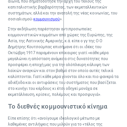
αιώνα, που σηματοδότησε την αρχή του τέλους της
καπιταλιστικής βαρβαρότητας, των εκμεταλλευτικών
συστημάτων, αλλά και την ανατολή της νέας κοινωνίας, του
σοσιαλισμού-
κομμουνισμού
».
Στην εκδήλωση παρέστησαν αντιπροσωπείες
κομμουνιστικών κομμάτων από χώρες της Ευρώπης, της
Ασία, της Λατινικής Αμερικής, κ.ά. είπε ο γγ της Ο Ο
Δημήτρης Κουτσούμπας επισήμανε ότι οι ιδέες του
Οκτώβρη 1917 παραμένουν επίκαιρες γιατί «κάθε μέρα
μεγαλώνει η απόσταση ανάμεσα στις δυνατότητες που
προσφέρει η εποχή μας για την ολόπλευρη κάλυψη των
λαϊκών αναγκών και στον βαθμό στον οποίο αυτές τελικά
καλύπτονται. Γιατί κάθε μέρα γίνονται όλο και πιο φανερά τα
αδιέξοδα και οι αντιφάσεις του συστήματος που βασίζεται
στο κυνήγι του κέρδους κι έτσι οδηγεί μονάχα σε
εκμετάλλευση, κρίσεις, πολέμους και προσφυγιά».
Το διεθνές κομμουνιστικό κίνημα
Είπε επίσης ότι «ανοίγουμε ιδεολογικό μέτωπο με
λαθεμένες αντιλήψεις που μιλούν για το «τέλος της