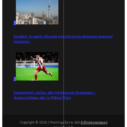
2
Κουβέιτ: Οι αρχές έδωσαν εντολή για το κλείσιμο ιρανικού
σχολείου
3
Συγκινητικό «αντίο» από Ορτέγκα σε Ολυμπιακό –
Ανακοινώθηκε από τη Ρίβερ Πλέιτ
Copyright © 2026 | Υποστηρίζεται από
Ειδησεογραφικό