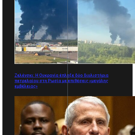
Ζελένσκι: Η Ουκρανία έπληξε δύο διυλιστήρια
πετρελαίου στη Ρωσία με επιθέσεις «μεγάλης
εμβέλειας»