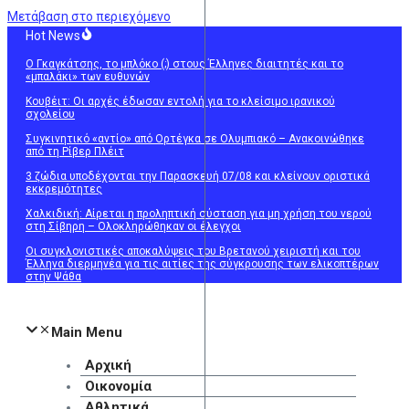
Μετάβαση στο περιεχόμενο
Hot News
Ο Γκαγκάτσης, το μπλόκο (;) στους Έλληνες διαιτητές και το
«μπαλάκι» των ευθυνών
Κουβέιτ: Οι αρχές έδωσαν εντολή για το κλείσιμο ιρανικού
σχολείου
Συγκινητικό «αντίο» από Ορτέγκα σε Ολυμπιακό – Ανακοινώθηκε
από τη Ρίβερ Πλέιτ
3 ζώδια υποδέχονται την Παρασκευή 07/08 και κλείνουν οριστικά
εκκρεμότητες
Χαλκιδική: Αίρεται η προληπτική σύσταση για μη χρήση του νερού
στη Σίβηρη – Ολοκληρώθηκαν οι έλεγχοι
Οι συγκλονιστικές αποκαλύψεις του Βρετανού χειριστή και του
Έλληνα διερμηνέα για τις αιτίες της σύγκρουσης των ελικοπτέρων
στην Ψάθα
Main Menu
Αρχική
Οικονομία
Αθλητικά