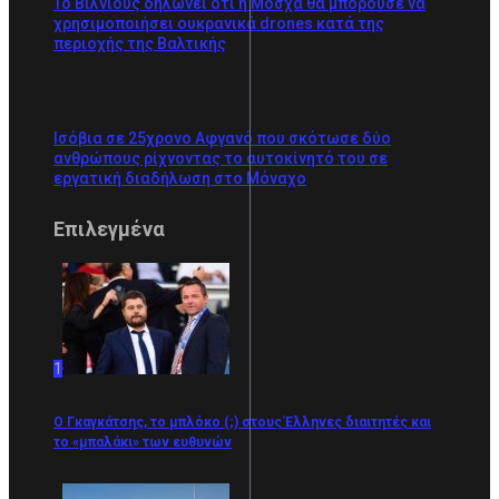
Το Βίλνιους δηλώνει ότι η Μόσχα θα μπορούσε να
χρησιμοποιήσει ουκρανικά drones κατά της
περιοχής της Βαλτικής
Ισόβια σε 25χρονο Αφγανό που σκότωσε δύο
ανθρώπους ρίχνοντας το αυτοκίνητό του σε
εργατική διαδήλωση στο Μόναχο
Επιλεγμένα
1
Ο Γκαγκάτσης, το μπλόκο (;) στους Έλληνες διαιτητές και
το «μπαλάκι» των ευθυνών