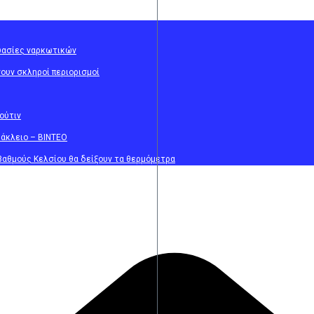
υασίες ναρκωτικών
ουν σκληροί περιορισμοί
ούτιν
ράκλειο – ΒΙΝΤΕΟ
6 βαθμούς Κελσίου θα δείξουν τα θερμόμετρα