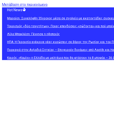
Μετάβαση στο περιεχόμενο
Hot News
Μαρούσι: Συνελήφθη 35χρονος μέσα σε σχολείο με εκατοντάδες συσκε
Τουρισμός «δύο ταχυτήτων»: Ποιες επενδύσεις «σώζονται» και πού μπαίν
Λίλα Μπακλέση: Γέννησε η ηθοποιός
ΗΠΑ: Η Γερουσία ενέκρινε νέες κυρώσεις σε βάρος της Ρωσίας και του Π
Πυρκαγιά στην Αχλαδιά Σητείας – Επιχειρούν δυνάμεις από Λασίθι και Η
Καιρός: «Καμίνι» η Ελλάδα με μελτέμια που θα φτάσουν τα 8 μποφόρ – 3