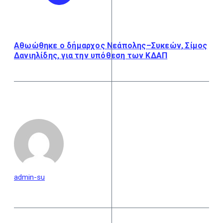
Αθωώθηκε ο δήμαρχος Νεάπολης–Συκεών, Σίμος
Δανιηλίδης, για την υπόθεση των ΚΔΑΠ
admin-su