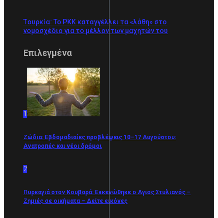
Tουρκία: Το PKK καταγγέλλει τα «λάθη» στο
νομοσχέδιο για το μέλλον των μαχητών του
Επιλεγμένα
1
Ζώδια: Εβδομαδιαίες προβλέψεις 10–17 Αυγούστου:
Ανατροπές και νέοι δρόμοι
2
Πυρκαγιά στον Κουβαρά: Eκκενώθηκε ο Αγιος Στυλιανός –
Ζημιές σε οικήματα – Δείτε εικόνες