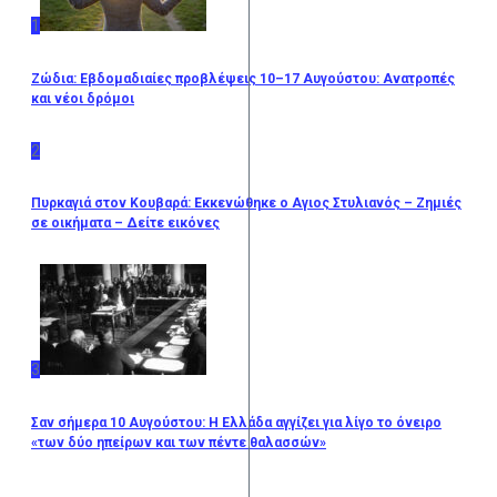
1
Ζώδια: Εβδομαδιαίες προβλέψεις 10–17 Αυγούστου: Ανατροπές
και νέοι δρόμοι
2
Πυρκαγιά στον Κουβαρά: Eκκενώθηκε ο Αγιος Στυλιανός – Ζημιές
σε οικήματα – Δείτε εικόνες
3
Σαν σήμερα 10 Αυγούστου: Η Ελλάδα αγγίζει για λίγο το όνειρο
«των δύο ηπείρων και των πέντε θαλασσών»