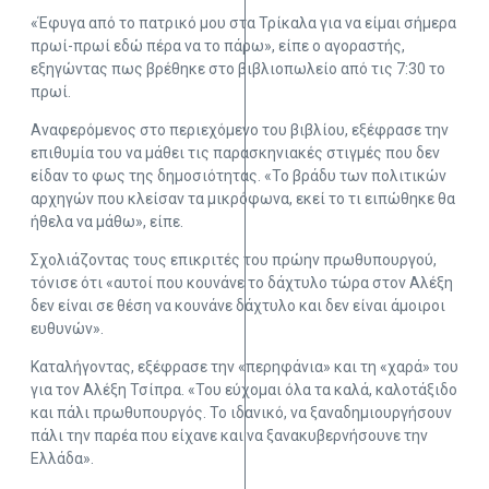
«Έφυγα από το πατρικό μου στα Τρίκαλα για να είμαι σήμερα
πρωί-πρωί εδώ πέρα να το πάρω», είπε ο αγοραστής,
εξηγώντας πως βρέθηκε στο βιβλιοπωλείο από τις 7:30 το
πρωί.
Αναφερόμενος στο περιεχόμενο του βιβλίου, εξέφρασε την
επιθυμία του να μάθει τις παρασκηνιακές στιγμές που δεν
είδαν το φως της δημοσιότητας. «Το βράδυ των πολιτικών
αρχηγών που κλείσαν τα μικρόφωνα, εκεί το τι ειπώθηκε θα
ήθελα να μάθω», είπε.
Σχολιάζοντας τους επικριτές του πρώην πρωθυπουργού,
τόνισε ότι «αυτοί που κουνάνε το δάχτυλο τώρα στον Αλέξη
δεν είναι σε θέση να κουνάνε δάχτυλο και δεν είναι άμοιροι
ευθυνών».
Καταλήγοντας, εξέφρασε την «περηφάνια» και τη «χαρά» του
για τον Αλέξη Τσίπρα. «Του εύχομαι όλα τα καλά, καλοτάξιδο
και πάλι πρωθυπουργός. Το ιδανικό, να ξαναδημιουργήσουν
πάλι την παρέα που είχανε και να ξανακυβερνήσουνε την
Ελλάδα».