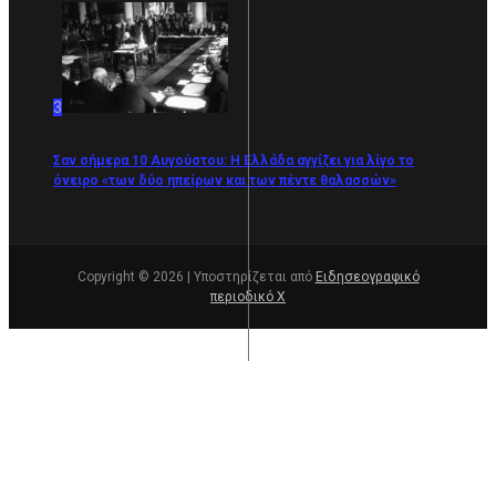
3
Σαν σήμερα 10 Αυγούστου: Η Ελλάδα αγγίζει για λίγο το
όνειρο «των δύο ηπείρων και των πέντε θαλασσών»
Copyright © 2026 | Υποστηρίζεται από
Ειδησεογραφικό
περιοδικό Χ