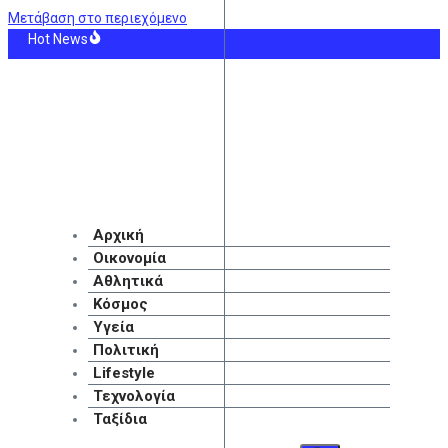
Μετάβαση στο περιεχόμενο
Hot News
 Εβδομαδιαίες προβλέψεις 10–17 Αυγούστου: Ανατροπές και νέοι δρόμοι
ιά στον Κουβαρά: Eκκενώθηκε ο Αγιος Στυλιανός – Ζημιές σε οικήματα – Δείτ
μερα 10 Αυγούστου: Η Ελλάδα αγγίζει για λίγο το όνειρο «των δύο ηπείρων κα
: Ο Νίκος Καλογερόπουλος υπήρξε σπουδαίος ηθοποιός και πολυσχιδής δημιο
de για φωτιές σήμερα λόγω θυελλωδών ανέμων και ζέστης – Τα 9 μποφόρ θα φ
ώμη που δεν κατάφερα να σε προστατεύσω», γράφει η Αφροδίτη Νέστορα για
Αρχική
Οικονομία
Αθλητικά
Κόσμος
Υγεία
Πολιτική
Lifestyle
Τεχνολογία
Ταξίδια