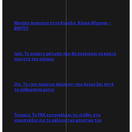
Mεγάλη πυρκαγιά στον Καναδά: Κάηκε 80χρονη –
ΒΙΝΤΕΟ
Ιράν: Το αόρατο μέτωπο που θα συνεχίσει να κρατά
ανοιχτό τον πόλεμο
Olo: Το «πιο πράσινο πράσινο» που έχουν δει ποτέ
τα ανθρώπινα μάτια
Τουρκία: Το PKK καταγγέλλει τα «λάθη» στο
νομοσχέδιο για το μέλλον των μαχητών του