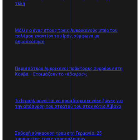
τέλη
Μόλις ο ένας στους τρεις Αμερικανούς υπέρ του
πολέμου εναντίον του Ιράν, σύμφωνα με
δημοσκόπηση
Περισσότερο Αμερικανοί πράκτορες συρρέουν στη
Κούβα – Ετοιμάζουν το «έδαφος»;
Το Ισραήλ αρνείται να προσδιορίσει νέες ζώνες για
την απόσυρση του στρατού του στον νότιο Λίβανο
Σοβαρή σύγκρουση τραμ στη Γερμανία: 25
τραυματίες, τρεις χαροπαλεύουν