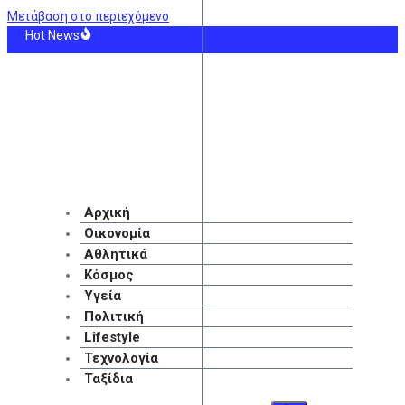
Μετάβαση στο περιεχόμενο
Hot News
Κ – Άντερλεχτ: Οι 11άδες των δύο ομάδων
ΔΗΝ: Οκτώ γυναίκες στα επείγοντα του Νοσοκομείου Ζακύνθου καταγγέλλοντ
ερα η δεύτερη πληρωμή των δικαιούχων του Λογαριασμού Αγροτικής Εστίας
θα πάρετε μεγαλύτερη σύνταξη – Τα 3+1 μυστικά
ά του Ορμούζ: Το σχέδιο συμφωνίας δίνει τον έλεγχο στο Ιράν – Και η διέλευ
ς ο ένας στους τρεις Αμερικανούς υπέρ του πολέμου εναντίον του Ιράν, σύ
Αρχική
Οικονομία
Αθλητικά
Κόσμος
Υγεία
Πολιτική
Lifestyle
Τεχνολογία
Ταξίδια