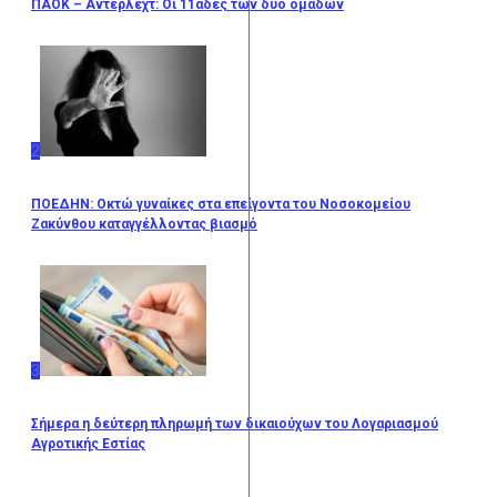
ΠΑΟΚ – Άντερλεχτ: Οι 11άδες των δύο ομάδων
2
ΠΟΕΔΗΝ: Οκτώ γυναίκες στα επείγοντα του Νοσοκομείου
Ζακύνθου καταγγέλλοντας βιασμό
3
Σήμερα η δεύτερη πληρωμή των δικαιούχων του Λογαριασμού
Αγροτικής Εστίας