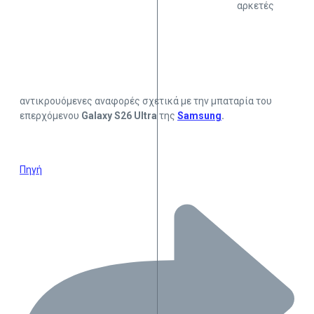
αρκετές
αντικρουόμενες αναφορές σχετικά με την μπαταρία του
επερχόμενου
Galaxy S26 Ultra
της
Samsung
.
Πηγή