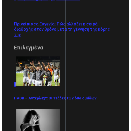
Πριγκίπισσα Ευγενία: Πώς αλλάζει η σειρά
διαδοχής στον θρόνο μετά τη γέννηση της κόρης
της
Επιλεγμένα
1
ΠΑΟΚ – Άντερλεχτ: Οι 11άδες των δύο ομάδων