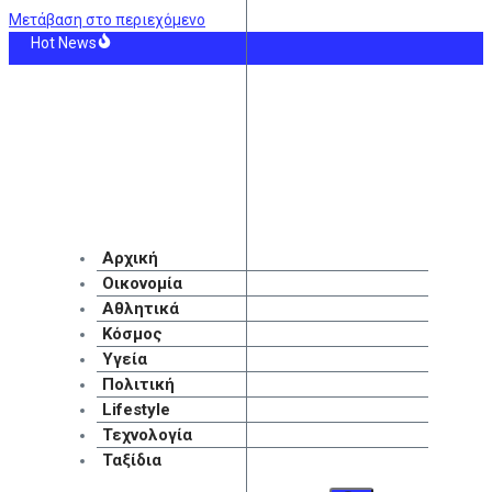
Μετάβαση στο περιεχόμενο
Hot News
ιδείας: Ανακοινώθηκαν 95 ειδικότητες και 860 τμήματα των ΣΑΕΚ – Πότε ξεκιν
άμιση χρόνο, το νοσοκομείο θα είναι καινούργιο”- ‘Αμεσα μέτρα για την αντ
α: Κόβει την ανάσα βίντεο από χειρουργείο την ώρα των 7,1R – Αγωνία να προ
ο Φορλάν: Επιστρέφει στην εθνική Ουρουγουάης ως προπονητής
: Ανοίγει τον δρόμο για πώληση κρατικού μεριδίου 30% στο μεγαλύτερο αερο
γική επένδυση του EFA GROUP στη Fractal για την ανάπτυξη προηγμένων αμυν
Αρχική
Οικονομία
Αθλητικά
Κόσμος
Υγεία
Πολιτική
Lifestyle
Τεχνολογία
Ταξίδια