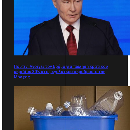
Πούτιν: Ανοίγει τον δρόμο για πώληση κρατικού
μεριδίου 30% στο μεγαλύτερο αεροδρόμιο της
Μόσχας