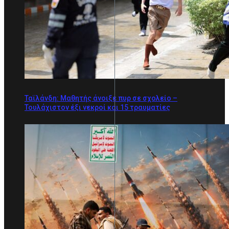
Ταϊλάνδη: Μαθητής άνοιξε πυρ σε σχολείο –
Τουλάχιστον έξι νεκροί και 15 τραυματίες