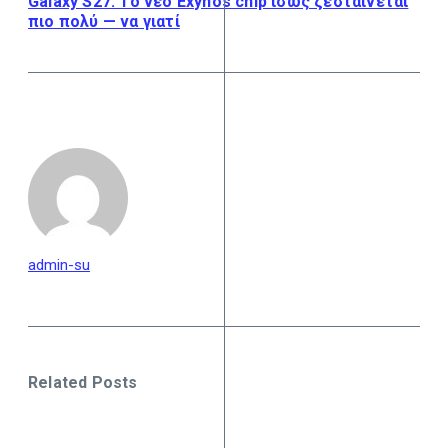
Galaxy S27: Το νέο Exynos chip ίσως ζεσταίνεται
πιο πολύ — να γιατί
admin-su
Related Posts