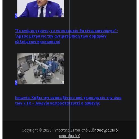
2
”Σε ενάμιση χρόνο, το νοσοκομείο θα είναι καινούργιο”-
‘Αμεσα μέτρα για την αντιμετώπιση των σοβαρών
ελλείψεων προσωπικού
3
Ιαπωνία: Κόβει την ανάσα βίντεο από χειρουργείο την ώρα
των 7,1R – Αγωνία να προστατευτεί ο ασθενής
Copyright © 2026 | Υποστηρίζεται από
Ειδησεογραφικό
περιοδικό Χ