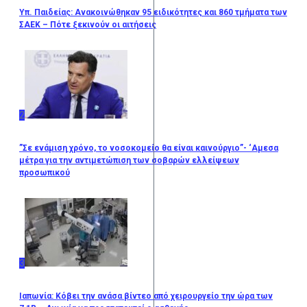
Υπ. Παιδείας: Ανακοινώθηκαν 95 ειδικότητες και 860 τμήματα των
ΣΑΕΚ – Πότε ξεκινούν οι αιτήσεις
2
”Σε ενάμιση χρόνο, το νοσοκομείο θα είναι καινούργιο”- ‘Αμεσα
μέτρα για την αντιμετώπιση των σοβαρών ελλείψεων
προσωπικού
3
Ιαπωνία: Κόβει την ανάσα βίντεο από χειρουργείο την ώρα των