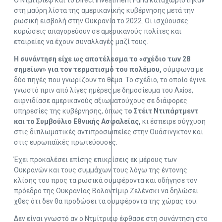
Ο Ντμίτριεφ και το Direct Investment Fund καταχωρίστηκαν
στη μαύρη λίστα της αμερικανικής κυβέρνησης μετά την
ρωσική εισβολή στην Ουκρανία το 2022. Οι ισχύουσες
κυρώσεις απαγορεύουν σε αμερικανούς πολίτες και
εταιρείες να έχουν συναλλαγές μαζί τους.
Η συνάντηση είχε ως αποτέλεσμα το «σχέδιο των 28
σημείων» για τον τερματισμό του πολέμου,
σύμφωνα με
δύο πηγές που γνωρίζουν το θέμα. Το σχέδιο, το οποίο έγινε
γνωστό πριν από λίγες ημέρες με δημοσίευμα του Axios,
αιφνιδίασε αμερικανούς αξιωματούχους σε διάφορες
υπηρεσίες της κυβέρνησης, όπως τ
ο Στέιτ Ντιπάρτμεντ
και το Συμβούλιο Εθνικής Ασφαλείας,
κι έσπειρε σύγχυση
στις διπλωματικές αντιπροσωπείες στην Ουάσινγκτον και
στις ευρωπαϊκές πρωτεύουσες.
Έχει προκαλέσει επίσης επικρίσεις εκ μέρους των
Ουκρανών και τους συμμάχων τους λόγω της έντονης
κλίσης του προς τα ρωσικά συμφέροντα και οδήγησε τον
πρόεδρο της Ουκρανίας Βολοντίμιρ Ζελένσκι να δηλώσει
χθες ότι δεν θα προδώσει τα συμφέροντα της χώρας του.
Δεν είναι γνωστό αν ο Ντμίτριεφ έφθασε στη συνάντηση στο