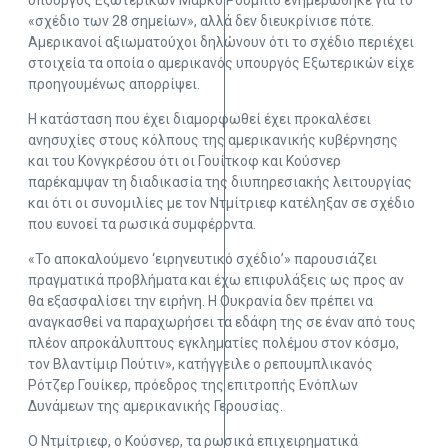
υπουργός Εξωτερικών Μάρκο Ρούμπιο ενημερώθηκε για το
«σχέδιο των 28 σημείων», αλλά δεν διευκρίνισε πότε.
Αμερικανοί αξιωματούχοι δηλώνουν ότι το σχέδιο περιέχει
στοιχεία τα οποία ο αμερικανός υπουργός Εξωτερικών είχε
προηγουμένως απορρίψει.
Η κατάσταση που έχει διαμορφωθεί έχει προκαλέσει
ανησυχίες στους κόλπους της αμερικανικής κυβέρνησης
και του Κονγκρέσου ότι οι Γουίτκοφ και Κούσνερ
παρέκαμψαν τη διαδικασία της διυπηρεσιακής λειτουργίας
και ότι οι συνομιλίες με τον Ντμίτριεφ κατέληξαν σε σχέδιο
που ευνοεί τα ρωσικά συμφέροντα.
«Το αποκαλούμενο ‘ειρηνευτικό σχέδιο’» παρουσιάζει
πραγματικά προβλήματα και έχω επιφυλάξεις ως προς αν
θα εξασφαλίσει την ειρήνη. Η Ουκρανία δεν πρέπει να
αναγκασθεί να παραχωρήσει τα εδάφη της σε έναν από τους
πλέον απροκάλυπτους εγκληματίες πολέμου στον κόσμο,
τον Βλαντίμιρ Πούτιν», κατήγγειλε ο ρεπουμπλικανός
Ρότζερ Γουίκερ, πρόεδρος της επιτροπής Ενόπλων
Δυνάμεων της αμερικανικής Γερουσίας.
Ο Ντμίτριεφ, ο Κούσνερ, τα ρωσικά επιχειρηματικά