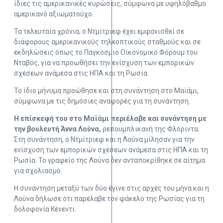
ίδιες τις αμερικανικές κυρώσεις, σύμφωνα με υψηλόβαθμο
αμερικανό αξιωματούχο.
Τα τελευταία χρόνια, ο Ντμίτριεφ έχει εμφανισθεί σε
διάφορους αμερικανικούς τηλεοπτικούς σταθμούς και σε
εκδηλώσεις όπως το Παγκόσμιο Οικονομικό Φόρουμ του
Νταβός, για να προωθήσει την ενίσχυση των εμπορικών
σχέσεων ανάμεσα στις ΗΠΑ και τη Ρωσία.
Το ίδιο μήνυμα προώθησε και στη συνάντηση στο Μαϊάμι,
σύμφωνα με τις δημόσιες αναφορές για τη συνάντηση.
Η επίσκεψή του στο Μαϊάμι περιέλαβε και συνάντηση με
την βουλευτή Άννα Λούνα,
ρεπουμπλικανή της Φλόριντα.
Στη συνάντηση, ο Ντμίτριεφ και η Λούνα μίλησαν για την
ενίσχυση των εμπορικών σχέσεων ανάμεσα στις ΗΠΑ και τη
Ρωσία. Το γραφείο της Λούνα δεν ανταποκρίθηκε σε αίτημα
για σχολιασμό.
Η συνάντηση μεταξύ των δύο έγινε στις αρχές του μήνα και η
Λούνα δήλωσε ότι παρέλαβε τον φάκελο της Ρωσίας για τη
δολοφονία Κένεντι.