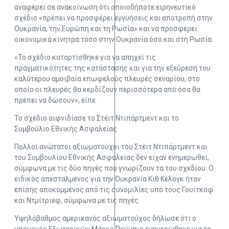
αναφέρει σε ανακοίνωση ότι οποιοδήποτε ειρηνευτικό
σχέδιο «πρέπει να προσφέρει εγγυήσεις και αποτροπή στην
Ουκρανία, την Ευρώπη και τη Ρωσία» και να προσφέρει
οικονομικά κίνητρα τόσο στην Ουκρανία όσο και στη Ρωσία.
«Το σχέδιο καταρτίσθηκε για να απηχεί τις
πραγματικότητες της κατάστασης και για την εξεύρεση του
καλύτερου αμοιβαία επωφελούς πλευρές σεναρίου, στο
οποίο οι πλευρές θα κερδίζουν περισσότερα από όσα θα
πρέπει να δώσουν», είπε.
Το σχέδιο αιφνιδίασε το Στέιτ Ντιπάρτμεντ και το
Συμβούλιο Εθνικής Ασφαλείας
Πολλοί ανώτατοι αξιωματούχοι του Στέιτ Ντιπάρτμεντ και
του Συμβουλίου Εθνικής Ασφαλείας δεν είχαν ενημερωθεί,
σύμφωνα με τις δύο πηγές που γνωρίζουν τα του σχεδίου. Ο
ειδικός απεσταλμένος για την Ουκρανία Κιθ Κέλογκ ήταν
επίσης αποκομμένος από τις συνομιλίες υπό τους Γουίτκοφ
και Ντμίτριεφ, σύμφωνα με τις πηγές.
Υψηλόβαθμος αμερικανός αξιωματούχος δήλωσε ότι ο