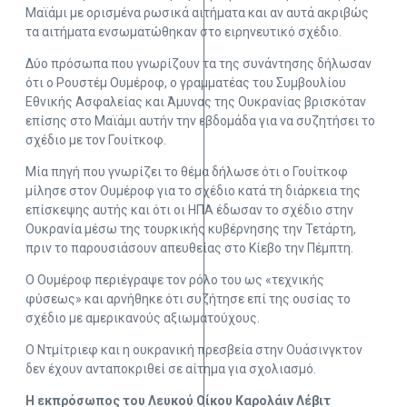
Μαϊάμι με ορισμένα ρωσικά αιτήματα και αν αυτά ακριβώς
τα αιτήματα ενσωματώθηκαν στο ειρηνευτικό σχέδιο.
Δύο πρόσωπα που γνωρίζουν τα της συνάντησης δήλωσαν
ότι ο Ρουστέμ Ουμέροφ, ο γραμματέας του Συμβουλίου
Εθνικής Ασφαλείας και Άμυνας της Ουκρανίας βρισκόταν
επίσης στο Μαϊάμι αυτήν την εβδομάδα για να συζητήσει το
σχέδιο με τον Γουίτκοφ.
Μία πηγή που γνωρίζει το θέμα δήλωσε ότι ο Γουίτκοφ
μίλησε στον Ουμέροφ για το σχέδιο κατά τη διάρκεια της
επίσκεψης αυτής και ότι οι ΗΠΑ έδωσαν το σχέδιο στην
Ουκρανία μέσω της τουρκικής κυβέρνησης την Τετάρτη,
πριν το παρουσιάσουν απευθείας στο Κίεβο την Πέμπτη.
Ο Ουμέροφ περιέγραψε τον ρόλο του ως «τεχνικής
φύσεως» και αρνήθηκε ότι συζήτησε επί της ουσίας το
σχέδιο με αμερικανούς αξιωματούχους.
Ο Ντμίτριεφ και η ουκρανική πρεσβεία στην Ουάσινγκτον
δεν έχουν ανταποκριθεί σε αίτημα για σχολιασμό.
Η εκπρόσωπος του Λευκού Οίκου Καρολάιν Λέβιτ