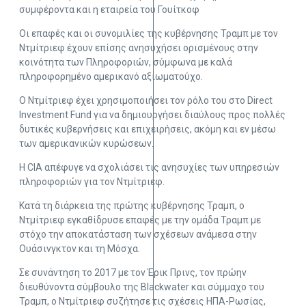
συμφέροντα και η εταιρεία του Γουίτκοφ
Οι επαφές και οι συνομιλίες της κυβέρνησης Τραμπ με τον
Ντμίτριεφ έχουν επίσης ανησυχήσει ορισμένους στην
κοινότητα των Πληροφοριών, σύμφωνα με καλά
πληροφορημένο αμερικανό αξιωματούχο.
Ο Ντμίτριεφ έχει χρησιμοποιήσει τον ρόλο του στο Direct
Investment Fund για να δημιουργήσει διαύλους προς πολλές
δυτικές κυβερνήσεις και επιχειρήσεις, ακόμη και εν μέσω
των αμερικανικών κυρώσεων.
Η CIA απέφυγε να σχολιάσει τις ανησυχίες των υπηρεσιών
πληροφοριών για τον Ντμίτριεφ.
Κατά τη διάρκεια της πρώτης κυβέρνησης Τραμπ, ο
Ντμίτριεφ εγκαθίδρυσε επαφές με την ομάδα Τραμπ με
στόχο την αποκατάσταση των σχέσεων ανάμεσα στην
Ουάσινγκτον και τη Μόσχα.
Σε συνάντηση το 2017 με τον Έρικ Πρινς, τον πρώην
διευθύνοντα σύμβουλο της Blackwater και σύμμαχο του
Τραμπ, ο Ντμίτριεφ συζήτησε τις σχέσεις ΗΠΑ-Ρωσίας,