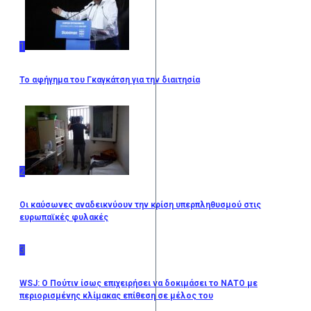
1
Το αφήγημα του Γκαγκάτση για την διαιτησία
2
Οι καύσωνες αναδεικνύουν την κρίση υπερπληθυσμού στις
ευρωπαϊκές φυλακές
3
WSJ: Ο Πούτιν ίσως επιχειρήσει να δοκιμάσει το ΝΑΤΟ με
περιορισμένης κλίμακας επίθεση σε μέλος του