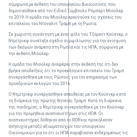
σύμφωνα με έκθεση του υπουργείου Δικαιοσύνης που
δημοσιεύθηκε από τον Ειδικό Σύμβουλο Ρόμπερτ Μιούλερ
το 2019. Η ομάδα του Μιούλερ ερευνούσε τις σχέσεις του
επιτελείου του Ντόναλντ Τραμπ με τη Ρωσία.
Σε χωριστή συνάντηση με έναν φίλο του Τζάρεντ Κούσνερ, ο
Ντμίτριεφ συνέταξε σχέδιο συμφιλίωσης για την ενίσχυση
των δεσμών ανάμεσα στη Ρωσία και τις ΗΠΑ, σύμφωνα με
την έκθεση Μιούλερ.
Η ομάδα του Μιούλερ αναφέρει στην έκθεσή της ότι δεν
βρήκε αποδείξεις ότι το προεκλογικό επιτελείο του Τραμπ
συνεργάσθηκε με τους Ρώσους για τον επηρεασμό των
προεδρικών εκλογών του 2016.
Ο Ντμίτριεφ συνεργάσθηκε απευθείας με τον Κούσνερ κατά
τη διάρκεια της πρώτης θητείας Τραμπ. Κατά τη διάρκεια
της πανδημίας, ο Ντμίτριεφ συνεργάσθηκε με τον Κούσνερ
για την προμήθεια αναπνευστήρων στις ΗΠΑ. Οι
αναπνευστήρες δόθηκαν από το RDIFκαι προκάλεσαν
ανησυχία μεταξύ αξιωματούχων του υπουργείου
Οικονομικών για το ότι οι ΗΠΑ παραβίασαν ενδεχομένως τις