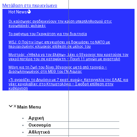
Μετάβαση στο περιεχόμενο
Hot News
Οι καύσωνες αναδεικνύουν την κρίση υπερπληθυσμού στις
ευρωπαϊκές φυλακές
Το αφήγημα του Γκαγκάτση για την διαιτησία
WSJ: Ο Πούτιν ίσως επιχειρήσει να δοκιμάσει το ΝΑΤΟ με
περιορισμένης κλίμακας επίθεση σε μέλος του
Μυστράς: «Ήθελα να τον βλέπω», λέει ο 55χρονος που κρατούσε τον
νεκρό πατέρα του σε καταψύκτη – Ποινή 11 μηνών με αναστολή
Μάχη για τη ζωή του δίνει 30χρονος μετά από τροχαίο –
Διασωληνωμένος στη ΜΕΘ του ΓΝ Λαμίας
«Τι αγοράζει το Δημόσιο με 7 εκατ. ευρώ;»: Καταγγελία της ΕΛΑΣ για
νέες εργολαβίες στο Κτηματολόγιο – Σφοδρή επίθεση στην
κυβέρνηση
Main Menu
Αρχική
Οικονομία
Αθλητικά