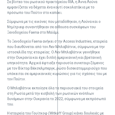
Σε βίντεο του ρωσικού πρακτορείου RIA, η Άννα Λούνα
εμφανίζεται να δέχεται ένα κουτί σοκολατάκια με το
πρόσωπο του Πούτιν στο καπάκι.
Σύμφωνα με τις εικόνες που μεταδόθηκαν, η Λούνα και ο
Ντμίτριεφ συναντήθηκαν σε αίθουσα συσκέψεων του
Ξενοδοχείου Faena στο Μαϊάμι.
Το Ξενοδοχείο Faena ανήκει στην Access Industries, εταιρεία
που διευθύνεται από τον Λεν Μπλαβάτνικ, σύμφωνα με την
ιστοσελίδα της εταιρείας. Ο Λεν Μπλαβάτνικ γεννήθηκε
στην Ουκρανία και έχει διπλή αμερικανική και βρετανική
υπηκοότητα. Αρχικά έφτιαξε περιουσία συνεταιριζόμενος
με τον Βίκτορ Βέκσελμπεργκ, ρώσο δισεκατομμυριούχο που
υπόκειται σε αμερικανικές κυρώσεις για τις σχέσεις του με
τον Πούτιν.
Ο Μπλαβάτνικ εκποίησε όλα τα περιουσιακά του στοιχεία
στη Ρωσία μετά την εισβολή των ρωσικών ενόπλων
δυνάμεων στην Ουκρανία το 2022, σύμφωνα με εκπρόσωπό
του.
Η εταιρεία του Γουίτκοφ (Witkoff Group) κάνει δουλειές με