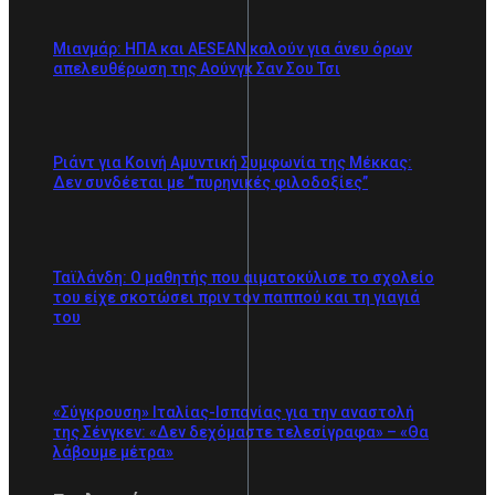
Μιανμάρ: ΗΠΑ και AESEAN καλούν για άνευ όρων
απελευθέρωση της Αούνγκ Σαν Σου Τσι
Ριάντ για Κοινή Αμυντική Συμφωνία της Μέκκας:
Δεν συνδέεται με “πυρηνικές φιλοδοξίες”
Ταϊλάνδη: Ο μαθητής που αιματοκύλισε το σχολείο
του είχε σκοτώσει πριν τον παππού και τη γιαγιά
του
«Σύγκρουση» Ιταλίας-Ισπανίας για την αναστολή
της Σένγκεν: «Δεν δεχόμαστε τελεσίγραφα» – «Θα
λάβουμε μέτρα»