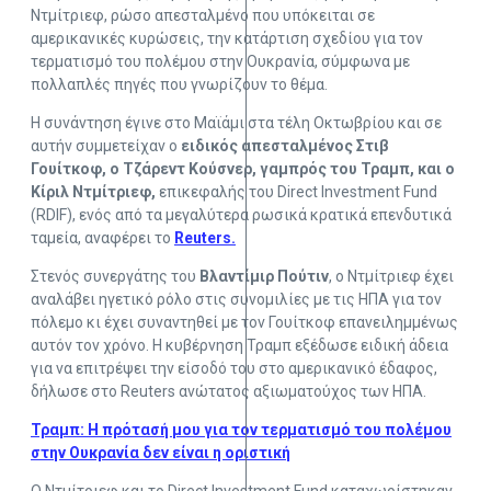
Ντμίτριεφ, ρώσο απεσταλμένο που υπόκειται σε
αμερικανικές κυρώσεις, την κατάρτιση σχεδίου για τον
τερματισμό του πολέμου στην Ουκρανία, σύμφωνα με
πολλαπλές πηγές που γνωρίζουν το θέμα.
Η συνάντηση έγινε στο Μαϊάμι στα τέλη Οκτωβρίου και σε
αυτήν συμμετείχαν ο
ειδικός απεσταλμένος Στιβ
Γουίτκοφ, ο Τζάρεντ Κούσνερ, γαμπρός του Τραμπ, και ο
Κίριλ Ντμίτριεφ,
επικεφαλής του Direct Investment Fund
(RDIF), ενός από τα μεγαλύτερα ρωσικά κρατικά επενδυτικά
ταμεία, αναφέρει το
Reuters.
Στενός συνεργάτης του
Βλαντίμιρ Πούτιν
, ο Ντμίτριεφ έχει
αναλάβει ηγετικό ρόλο στις συνομιλίες με τις ΗΠΑ για τον
πόλεμο κι έχει συναντηθεί με τον Γουίτκοφ επανειλημμένως
αυτόν τον χρόνο. Η κυβέρνηση Τραμπ εξέδωσε ειδική άδεια
για να επιτρέψει την είσοδό του στο αμερικανικό έδαφος,
δήλωσε στο Reuters ανώτατος αξιωματούχος των ΗΠΑ.
Τραμπ: Η πρότασή μου για τον τερματισμό του πολέμου
στην Ουκρανία δεν είναι η οριστική