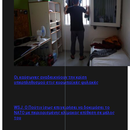
Οι καύσωνες αναδεικνύουν την κρίση
υπερπληθυσμού στις ευρωπαϊκές φυλακές
WSJ: Ο Πούτιν ίσως επιχειρήσει να δοκιμάσει το
ΝΑΤΟ με περιορισμένης κλίμακας επίθεση σε μέλος
του