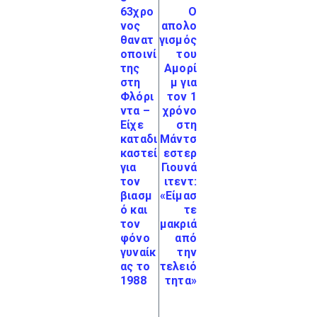
63χρο
Ο
νος
απολο
θανατ
γισμός
οποινί
του
της
Αμορί
στη
μ για
Φλόρι
τον 1
ντα –
χρόνο
Είχε
στη
καταδι
Μάντσ
καστεί
εστερ
για
Γιουνά
τον
ιτεντ:
βιασμ
«Είμασ
ό και
τε
τον
μακριά
φόνο
από
γυναίκ
την
ας το
τελειό
1988
τητα»