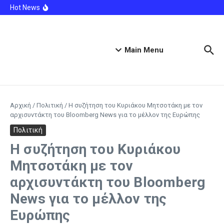
Μετάβαση στο περιεχόμενο
από τη φωτιά
Hot News
Ακυρώνει δύο συμβόλαια ο Λαρεντζάκης και
υπογράφει σε ελληνική ομάδα-έκπληξη!
Φωτιά σε κατάστημα στο Παλαιό Φάληρο – Προληπτική
εκκένωση της πολυκατοικίας
Ιλινόις: Έφηβος ντυμένος κλόουν κατηγορείται για τη
Main Menu
δολοφονία 78χρονου βετεράνου
Αρχική
/
Πολιτική
/
H συζήτηση του Κυριάκου Μητσοτάκη με τον
αρχισυντάκτη του Bloomberg News για το μέλλον της Ευρώπης
Πολιτική
H συζήτηση του Κυριάκου
Μητσοτάκη με τον
αρχισυντάκτη του Bloomberg
News για το μέλλον της
Ευρώπης