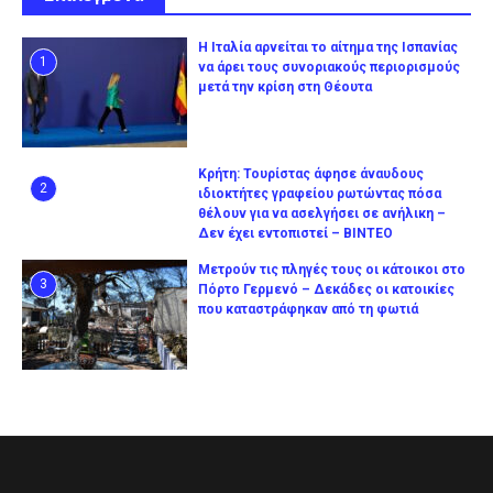
Η Ιταλία αρνείται το αίτημα της Ισπανίας
1
να άρει τους συνοριακούς περιορισμούς
μετά την κρίση στη Θέουτα
Κρήτη: Τουρίστας άφησε άναυδους
2
ιδιοκτήτες γραφείου ρωτώντας πόσα
θέλουν για να ασελγήσει σε ανήλικη –
Δεν έχει εντοπιστεί – ΒΙΝΤΕΟ
Μετρούν τις πληγές τους οι κάτοικοι στο
3
Πόρτο Γερμενό – Δεκάδες οι κατοικίες
που καταστράφηκαν από τη φωτιά