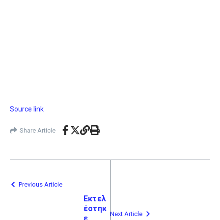
Source link
Share Article
Previous Article
Εκτελ
έστηκ
Next Article
ε