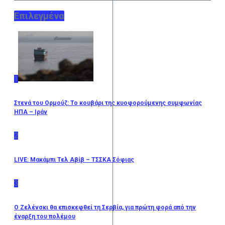
Επιλεγμένα
1
Στενά του Ορμούζ: Το κουβάρι της κυοφορούμενης συμφωνίας
ΗΠΑ – Ιράν
2
LIVE: Μακάμπι Τελ Αβίβ – ΤΣΣΚΑ Σόφιας
3
Ο Ζελένσκι θα επισκεφθεί τη Σερβία, για πρώτη φορά από την
έναρξη του πολέμου