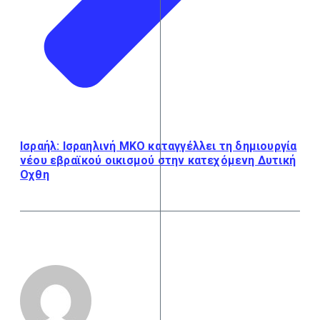
Ισραήλ: Ισραηλινή ΜΚΟ καταγγέλλει τη δημιουργία
νέου εβραϊκού οικισμού στην κατεχόμενη Δυτική
Οχθη