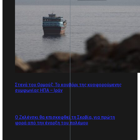
Στενά του Ορμούζ: Το κουβάρι της κυοφορούμενης
συμφωνίας ΗΠΑ – Ιράν
Ο Ζελένσκι θα επισκεφθεί τη Σερβία, για πρώτη
φορά από την έναρξη του πολέμου