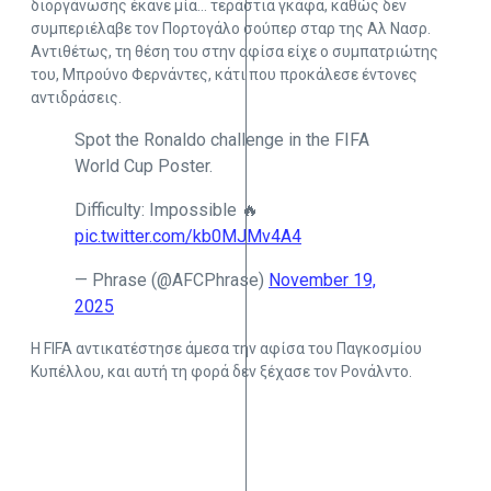
διοργάνωσης έκανε μία… τεράστια γκάφα, καθώς δεν
συμπεριέλαβε τον Πορτογάλο σούπερ σταρ της Αλ Νασρ.
Αντιθέτως, τη θέση του στην αφίσα είχε ο συμπατριώτης
του, Μπρούνο Φερνάντες, κάτι που προκάλεσε έντονες
αντιδράσεις.
Spot the Ronaldo challenge in the FIFA
World Cup Poster.
Difficulty: Impossible 🔥
pic.twitter.com/kb0MJMv4A4
— Phrase (@AFCPhrase)
November 19,
2025
Η FIFA αντικατέστησε άμεσα την αφίσα του Παγκοσμίου
Κυπέλλου, και αυτή τη φορά δεν ξέχασε τον Ρονάλντο.