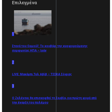
Επιλεγμένα
1
Στενά του Ορμούζ: Το κουβάρι της κυοφορούμενης
συμφωνίας ΗΠΑ – Ιράν
2
LIVE: Μακάμπι Τελ Αβίβ – ΤΣΣΚΑ Σόφιας
3
Ο Ζελένσκι θα επισκεφθεί τη Σερβία, για πρώτη φορά από
την έναρξη του πολέμου