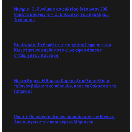
Νιγηρία: Οι δυνάμεις ασφαλείας διέσωσαν 308
θύματα απαγωγής – Οι δηλώσεις του προέδρου
Τινούμπου
Βουλγαρία: Τα θεμέλια της αρχαίας Γέφυρας του
Κωνσταντίνου ήρθαν στο φως αφού έπεσε η
στάθμη στον Δούναβη
Νότια Κορέα: Η Βόρεια Κορέα εξαπέλυσε βλήμα,
πιθανόν βαλλιστικό πύραυλο, προς τη θάλασσα της
Ιαπωνίας
Ρωσία: Ουκρανικά drones προκάλεσαν τον θάνατο
δύο αμάχων στην περιφέρεια Μπριάνσκ