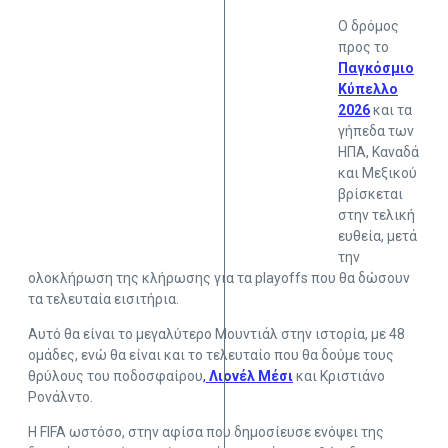
Ο δρόμος
προς το
Παγκόσμιο
Κύπελλο
2026
και τα
γήπεδα των
ΗΠΑ, Καναδά
και Μεξικού
βρίσκεται
στην τελική
ευθεία, μετά
την
ολοκλήρωση της κλήρωσης για τα playoffs που θα δώσουν
τα τελευταία εισιτήρια.
Αυτό θα είναι το μεγαλύτερο Μουντιάλ στην ιστορία, με 48
ομάδες, ενώ θα είναι και το τελευταίο που θα δούμε τους
θρύλους του ποδοσφαίρου
,
Λιονέλ Μέσι
και Κριστιάνο
Ρονάλντο.
Η FIFA ωστόσο, στην αφίσα που δημοσίευσε ενόψει της