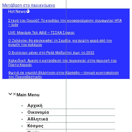
Μετάβαση στο περιεχόμενο
Hot News
Στενά του Ορμούζ: Το κουβάρι της κυοφορούμενης συμφωνίας ΗΠΑ
– Ιράν
LIVE: Μακάμπι Τελ Αβίβ – ΤΣΣΚΑ Σόφιας
Ο Ζελένσκι θα επισκεφθεί τη Σερβία, για πρώτη φορά από την
έναρξη του πολέμου
Ο Βινίσιους μένει στη Ρεάλ Μαδρίτης έως το 2032
Χαλκιδική: Άμεση η κατάσβεση της πυρκαγιάς στην περιοχή του
Πόρτο Καρράς
Φωτιά σε χαμηλή βλάστηση στην Κάρπαθο – Ισχυρή κινητοποίηση
της Πυροσβεστικής
Main Menu
Αρχική
Οικονομία
Αθλητικά
Κόσμος