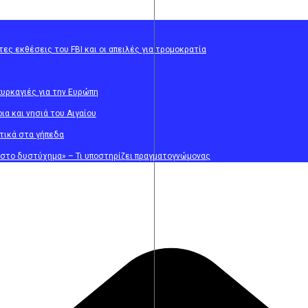
ες εκθέσεις του FBI και οι απειλές για τρομοκρατία
πυρκαγιές για την Ευρώπη
α και νησιά του Αιγαίου
τικά στα γήπεδα
 στο δυστύχημα» – Τι υποστηρίζει πραγματογνώμονας