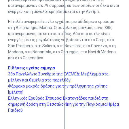
κατανεμημένων σε 79 συρροές, εκ των οποίων οι δεκα είναι
ενεργές και η μεγαλύτερη βρίσκεται στην Αντίμπ.
Η Ιταλία ανέφερε ένα νέο εγχώρια μεταδιδόμενο κρούσμα
στη Bellaria-Igea Marina. Ο συνολικός αριθμός είναι 385,
κατανεμημένος σε επτά συστάδες. Δύο από αυτές είναι
ενεργές, με τις μεγαλύτερες να βρίσκονται στο Carpi, στο
San Prospero, στη Soliera, στη Novellara, στο Cavezzo, στη
Modena, στη Nonantola, στο Correggio, στο Novi di Modena
και στο Cesenatico.
Ειδήσεις υγείας σήμερα
38ο Πανελλήνιο Συνέδριο της ΕΛΕΜΕΔ: Με βλέμμα στο
μέλλον και θεμέλια στο παρελθόν
Φάρμακο μακράς δράσης για την πρόληψη της γρίπης
[μελέτη]
Ελληνικός Ερυθρός Σταυρός: Εκατοντάδες παιδιά στη
σημερινή δράση στη Θεσσαλονίκη για την Παγκόσμια Ημέρα
Παιδιού