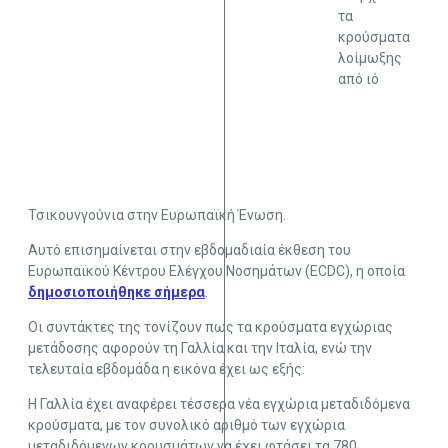
τα
κρούσματα
λοίμωξης
από ιό
Τσικουνγούνια στην Ευρωπαϊκή Ένωση.
Αυτό επισημαίνεται στην εβδομαδιαία έκθεση του
Ευρωπαϊκού Κέντρου Ελέγχου Νοσημάτων (ECDC), η οποία
δημοσιοποιήθηκε σήμερα
.
Οι συντάκτες της τονίζουν πως τα κρούσματα εγχώριας
μετάδοσης αφορούν τη Γαλλία και την Ιταλία, ενώ την
τελευταία εβδομάδα η εικόνα έχει ως εξής:
Η Γαλλία έχει αναφέρει τέσσερα νέα εγχώρια μεταδιδόμενα
κρούσματα, με τον συνολικό αριθμό των εγχώρια
μεταδιδόμενων κρουσμάτων να έχει φτάσει τα 780,