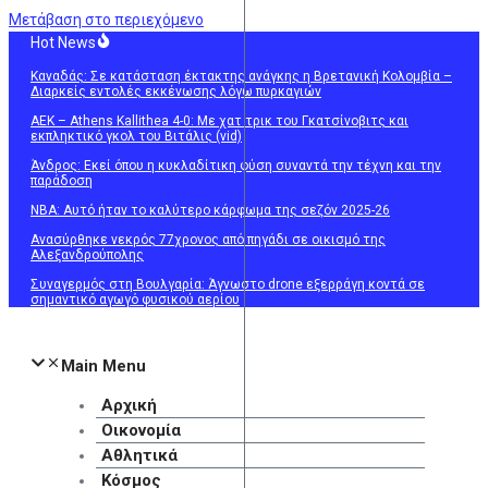
Μετάβαση στο περιεχόμενο
Hot News
Καναδάς: Σε κατάσταση έκτακτης ανάγκης η Βρετανική Κολομβία –
Διαρκείς εντολές εκκένωσης λόγω πυρκαγιών
ΑΕΚ – Athens Kallithea 4-0: Με χατ τρικ του Γκατσίνοβιτς και
εκπληκτικό γκολ του Βιτάλις (vid)
Άνδρος: Εκεί όπου η κυκλαδίτικη φύση συναντά την τέχνη και την
παράδοση
NBA: Αυτό ήταν το καλύτερο κάρφωμα της σεζόν 2025-26
Ανασύρθηκε νεκρός 77χρονος από πηγάδι σε οικισμό της
Αλεξανδρούπολης
Συναγερμός στη Βουλγαρία: Άγνωστο drone εξερράγη κοντά σε
σημαντικό αγωγό φυσικού αερίου
Main Menu
Αρχική
Οικονομία
Αθλητικά
Κόσμος