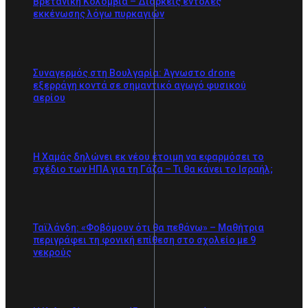
Βρετανική Κολομβία – Διαρκείς εντολές
εκκένωσης λόγω πυρκαγιών
Συναγερμός στη Βουλγαρία: Άγνωστο drone
εξερράγη κοντά σε σημαντικό αγωγό φυσικού
αερίου
Η Χαμάς δηλώνει εκ νέου έτοιμη να εφαρμόσει το
σχέδιο των ΗΠΑ για τη Γάζα – Τι θα κάνει το Ισραήλ;
Ταϊλάνδη: «Φοβόμουν ότι θα πεθάνω» – Μαθήτρια
περιγράφει τη φονική επίθεση στο σχολείο με 9
νεκρούς