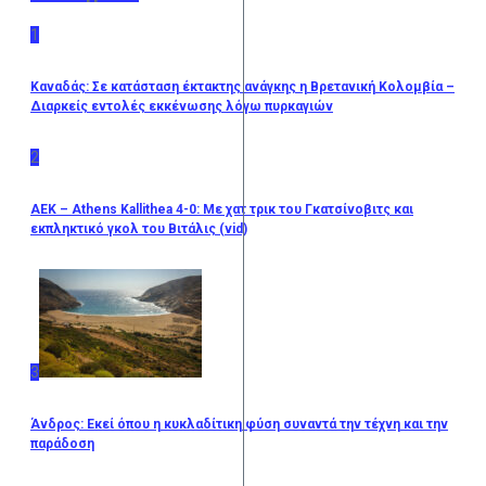
1
Καναδάς: Σε κατάσταση έκτακτης ανάγκης η Βρετανική Κολομβία –
Διαρκείς εντολές εκκένωσης λόγω πυρκαγιών
2
ΑΕΚ – Athens Kallithea 4-0: Με χατ τρικ του Γκατσίνοβιτς και
εκπληκτικό γκολ του Βιτάλις (vid)
3
Άνδρος: Εκεί όπου η κυκλαδίτικη φύση συναντά την τέχνη και την
παράδοση