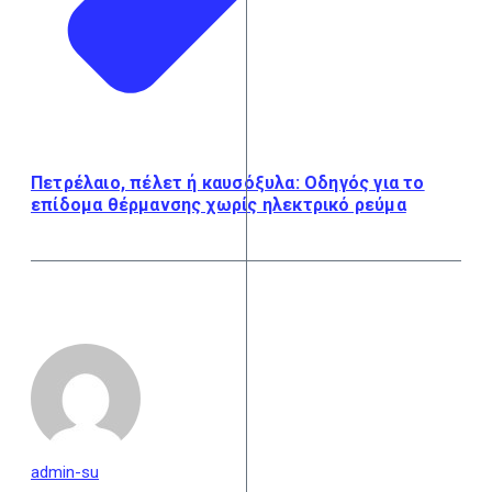
Πετρέλαιο, πέλετ ή καυσόξυλα: Οδηγός για το
επίδομα θέρμανσης χωρίς ηλεκτρικό ρεύμα
admin-su