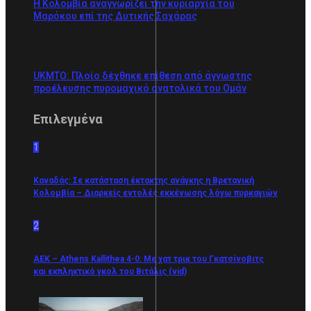
Η Κολομβία αναγνωρίζει την κυριαρχία του
Μαρόκου επί της Δυτικής Σαχάρας
UKMTO: Πλοίο δέχθηκε επίθεση από άγνωστης
προέλευσης πυρομαχικό ανατολικά του Ομάν
Επιλεγμένα
1
Καναδάς: Σε κατάσταση έκτακτης ανάγκης η Βρετανική
Κολομβία – Διαρκείς εντολές εκκένωσης λόγω πυρκαγιών
2
ΑΕΚ – Athens Kallithea 4-0: Με χατ τρικ του Γκατσίνοβιτς
και εκπληκτικό γκολ του Βιτάλις (vid)