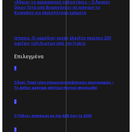
«Άδειο» το αμερικανικό οπλοστάσιο – Ο Λευκός
Οίκος ζητά από βιομηχάνους να πιέσουν το
Κογκρέσο για περισσότερα χρήματα
Ισπανία: Οι αρμόδιες αρχές έλεγξαν περίπου 200
αφίξεις ταξιδιωτών από την Ιταλία
Επιλεγμένα
1
Σίδνεϊ: Παρά τρίχα σύγκρουση επιβατικών αεροσκαφών –
Το Airbus φρέναρε απότομα προτού απογειωθεί
2
O Πήλιος ανανέωσε με την ΑΕΚ έως το 2030
3