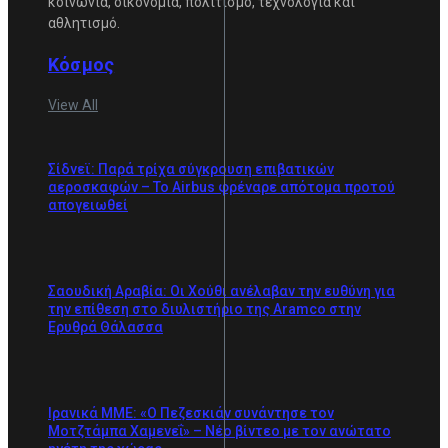
κοινωνία, οικονομία, πολιτισμό, τεχνολογία και
αθλητισμό.
Κόσμος
View All
Σίδνεϊ: Παρά τρίχα σύγκρουση επιβατικών
αεροσκαφών – Το Airbus φρέναρε απότομα προτού
απογειωθεί
Σαουδική Αραβία: Οι Χούθι ανέλαβαν την ευθύνη για
την επίθεση στο διυλιστήριο της Aramco στην
Ερυθρά Θάλασσα
Ιρανικά ΜΜΕ: «Ο Πεζεσκιάν συνάντησε τον
Μοτζτάμπα Χαμενεΐ» – Νέο βίντεο με τον ανώτατο