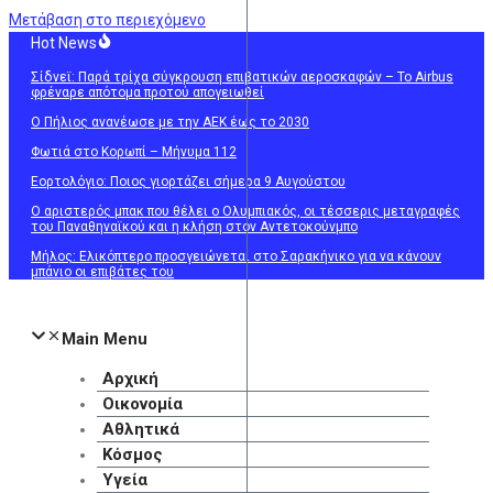
Μετάβαση στο περιεχόμενο
Hot News
Σίδνεϊ: Παρά τρίχα σύγκρουση επιβατικών αεροσκαφών – Το Airbus
φρέναρε απότομα προτού απογειωθεί
O Πήλιος ανανέωσε με την ΑΕΚ έως το 2030
Φωτιά στο Κορωπί – Μήνυμα 112
Εορτολόγιο: Ποιος γιορτάζει σήμερα 9 Αυγούστου
Ο αριστερός μπακ που θέλει ο Ολυμπιακός, οι τέσσερις μεταγραφές
του Παναθηναϊκού και η κλήση στον Αντετοκούνμπο
Μήλος: Ελικόπτερο προσγειώνεται στο Σαρακήνικο για να κάνουν
μπάνιο οι επιβάτες του
Main Menu
Αρχική
Οικονομία
Αθλητικά
Κόσμος
Υγεία