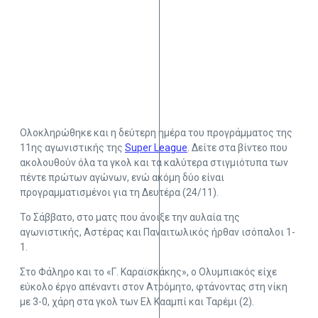
Ολοκληρώθηκε και η δεύτερη ημέρα του προγράμματος της
11ης αγωνιστικής της
Super League
. Δείτε στα βίντεο που
ακολουθούν όλα τα γκολ και τα καλύτερα στιγμιότυπα των
πέντε πρώτων αγώνων, ενώ ακόμη δύο είναι
προγραμματισμένοι για τη Δευτέρα (24/11).
Το Σάββατο, στο ματς που άνοιξε την αυλαία της
αγωνιστικής, Αστέρας και Παναιτωλικός ήρθαν ισόπαλοι 1-
1.
Στο Φάληρο και το «Γ. Καραϊσκάκης», ο Ολυμπιακός είχε
εύκολο έργο απέναντι στον Ατρόμητο, φτάνοντας στη νίκη
με 3-0, χάρη στα γκολ των Ελ Κααμπί και Ταρέμι (2).