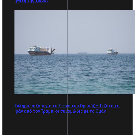
ηγέτη της χώρας
Σκληρό παζάρι για τα Στενά του Ορμούζ – Τι ζητά το
Ιράν από τον Τραμπ, οι συνομιλίες με το Ομάν