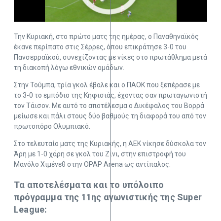
Την Κυριακή, στο πρώτο ματς της ημέρας, ο Παναθηναϊκός
έκανε περίπατο στις Σέρρες, όπου επικράτησε 3-0 του
Πανσερραϊκού, συνεχίζοντας με νίκες στο πρωτάθλημα μετά
τη διακοπή λόγω εθνικών ομάδων.
Στην Τούμπα, τρία γκολ έβαλε και ο ΠΑΟΚ που ξεπέρασε με
το 3-0 το εμπόδιο της Κηφισιάς, έχοντας σαν πρωταγωνιστή
τον Τάισον. Με αυτό το αποτέλεσμα ο Δικέφαλος του Βορρά
μείωσε και πάλι στους δύο βαθμούς τη διαφορά του από τον
πρωτοπόρο Ολυμπιακό.
Στο τελευταίο ματς της Κυριακής, η ΑΕΚ νίκησε δύσκολα τον
Άρη με 1-0 χάρη σε γκολ του Ζίνι, στην επιστροφή του
Μανόλο Χιμένεθ στην OPAP Arena ως αντίπαλος.
Τα αποτελέσματα και το υπόλοιπο
πρόγραμμα της 11ης αγωνιστικής της Super
League: