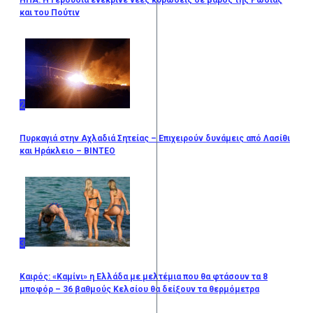
ΗΠΑ: Η Γερουσία ενέκρινε νέες κυρώσεις σε βάρος της Ρωσίας
και του Πούτιν
2
Πυρκαγιά στην Αχλαδιά Σητείας – Επιχειρούν δυνάμεις από Λασίθι
και Ηράκλειο – ΒΙΝΤΕΟ
3
Καιρός: «Καμίνι» η Ελλάδα με μελτέμια που θα φτάσουν τα 8
μποφόρ – 36 βαθμούς Κελσίου θα δείξουν τα θερμόμετρα