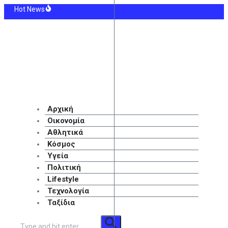
Μετάβαση
Hot News
στο
Η Γερουσία ενέκρινε νέες κυρώσεις σε βάρος της Ρωσίας και του Πούτιν
περιεχόμενο
γιά στην Αχλαδιά Σητείας – Επιχειρούν δυνάμεις από Λασίθι και Ηράκλειο – 
ς: «Καμίνι» η Ελλάδα με μελτέμια που θα φτάσουν τα 8 μποφόρ – 36 βαθμούς Κ
νδη: Οκτώ οι νεκροί της ένοπλης επίθεσης σε σχολείο – Σχέδιο για τον περιο
οπορική ισχύς έχει όρια»: Ο κορυφαίος στρατηγός του Τραμπ «ψάχνει έξοδο» α
ξη Τραμπ στον νέο πρόεδρο της Κολομβίας με «βοήθεια» 1 δισ. δολαρίων για τ
Αρχική
Οικονομία
Αθλητικά
Κόσμος
Υγεία
Πολιτική
Lifestyle
Τεχνολογία
Ταξίδια
Αναζήτηση