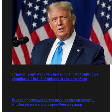
Στήριξη Τραμπ στον νέο πρόεδρο της Κολομβίας με
«βοήθεια» 1 δισ. δολαρίων για την ασφάλεια
Βίντεο προανήγγειλε την παραίτηση του Μερτς –
Αποδείχθηκε ότι ήταν έργο Ρώσων χάκερ