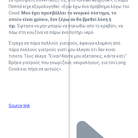
Σε πρόσφατη συνέντευξή της στο «Breakfast@Star», η Χαρά
Παππά είχε εξομολογηθεί: «Εγώ έχω ένα πρόβλημα λόγω του
Covid.
Μου έχει προσβάλλει το νευρικό σύστημα, το
οποίο είναι χρόνιο, δεν ξέρω αν θα βρεθεί λύση ή
όχι.
Έφτασα να μην μπορώ να σηκωθώ από το κρεβάτι, να
πάω στη κουζίνα να πάρω ένα ποτήρι νερό.
Έτρεχα σε πάρα πολλούς γιατρούς, έφευγα κλαμένη από
πάρα πολλούς γιατρούς γιατί μου έλεγαν ότι δεν είναι
τίποτα. Τους έλεγα: “Είναι! Κάντε μου εξετάσεις, κάντε κάτι”.
Βρήκα γιατρούς που γνωρίζουν, νευρολόγους, για τον Long
Covid και πήγα σε αυτούς».
Source link