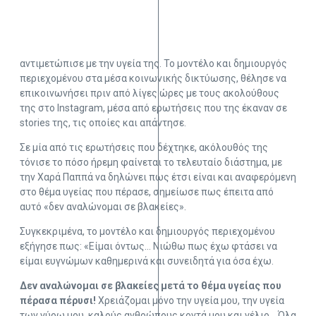
αντιμετώπισε με την υγεία της. Το μοντέλο και δημιουργός
περιεχομένου στα μέσα κοινωνικής δικτύωσης, θέλησε να
επικοινωνήσει πριν από λίγες ώρες με τους ακολούθους
της στο Instagram, μέσα από ερωτήσεις που της έκαναν σε
stories της, τις οποίες και απάντησε.
Σε μία από τις ερωτήσεις που δέχτηκε, ακόλουθός της
τόνισε το πόσο ήρεμη φαίνεται το τελευταίο διάστημα, με
την Χαρά Παππά να δηλώνει πως έτσι είναι και αναφερόμενη
στο θέμα υγείας που πέρασε, σημείωσε πως έπειτα από
αυτό «δεν αναλώνομαι σε βλακείες».
Συγκεκριμένα, το μοντέλο και δημιουργός περιεχομένου
εξήγησε πως: «Είμαι όντως… Νιώθω πως έχω φτάσει να
είμαι ευγνώμων καθημερινά και συνειδητά για όσα έχω.
Δεν αναλώνομαι σε βλακείες μετά το θέμα υγείας που
πέρασα πέρυσι!
Χρειάζομαι μόνο την υγεία μου, την υγεία
των γύρω μου, καλούς ανθρώπους κοντά μου και γέλιο… Όλα