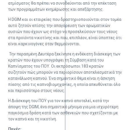
ατμίσματος θα πρέπει να συνοδεύονται από την επέκταση
των προγραμμάτων ενημέρωσης και απεξάρτησης.
Η DGIM και οι εταιρείες που δραστηριοποιούνται στον τομέα
αυτό ζητούν επίσης την απαγόρευση των αρωματικών
ουσιών που έχουν ως στόχο να προσελκύσουν τους νέους
στα προϊόντα νικοτίνης και που, επιπλέον, είναι ύποπτες ότι
είναι καρκινογόνες όταν θερμαίνονται.
Την περασμένη Δευτέρα ξεκίνησε η ενδέκατη διάσκεψη των
κρατών που έχουν υπογράψει τη Σύμβαση κατά του
Καπνίσματος του ΠΟΥ. Οι εκπρόσωποι 183 κρατών
συζητούν πώς μπορούν να περιορίσουν αποτελεσματικά την
κατανάλωση καπνού. Ένα σημαντικό θέμα είναι η άσκηση
πίεσης από τις καπνοβιομηχανίες, η οποία απευθύνεται όλο
και περισσότερο στους νέους.
Η Διάσκεψη του ΠΟΥ για τον καπνό αποτελεί, κατά την
άποψη της DGIM, ένα σημαντικό μήνυμα για μια ισχυρότερη
παγκόσμια δράση κατά των ασθενειών που σχετίζονται με
τον καπνό και τη νικοτίνη.
Πηγές: