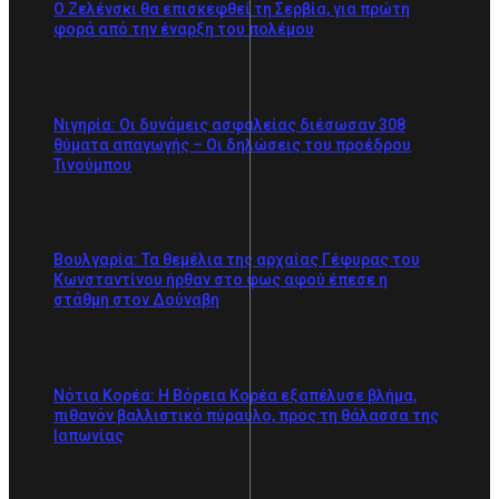
Ο Ζελένσκι θα επισκεφθεί τη Σερβία, για πρώτη
φορά από την έναρξη του πολέμου
Νιγηρία: Οι δυνάμεις ασφαλείας διέσωσαν 308
θύματα απαγωγής – Οι δηλώσεις του προέδρου
Τινούμπου
Βουλγαρία: Τα θεμέλια της αρχαίας Γέφυρας του
Κωνσταντίνου ήρθαν στο φως αφού έπεσε η
στάθμη στον Δούναβη
Νότια Κορέα: Η Βόρεια Κορέα εξαπέλυσε βλήμα,
πιθανόν βαλλιστικό πύραυλο, προς τη θάλασσα της
Ιαπωνίας