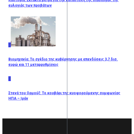
Καστοριά: Έκτακτα μέτρα για την καταστολή της διασποράς της
ευλογιάς των προβάτων
2
Βιομηχανία: Το σχέδιο της κυβέρνησης με επενδύσεις 3,7 δισ.
ευρώ και 11 μεταρρυθμίσεις
3
Στενά του Ορμούζ: Το κουβάρι της κυοφορούμενης συμφωνίας
ΗΠΑ – Ιράν