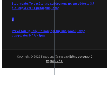
Βιομηχανία: Το σχέδιο της κυβέρνησης με επενδύσεις 3,7
δισ. ευρώ και 11 μεταρρυθμίσεις
3
Στενά του Ορμούζ: Το κουβάρι της κυοφορούμενης
συμφωνίας ΗΠΑ – Ιράν
Copyright © 2026 | Υποστηρίζεται από
Ειδησεογραφικό
περιοδικό Χ