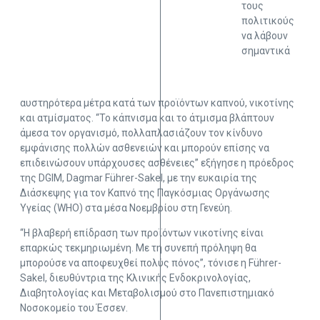
τους
πολιτικούς
να λάβουν
σημαντικά
αυστηρότερα μέτρα κατά των προϊόντων καπνού, νικοτίνης
και ατμίσματος. “Το κάπνισμα και το άτμισμα βλάπτουν
άμεσα τον οργανισμό, πολλαπλασιάζουν τον κίνδυνο
εμφάνισης πολλών ασθενειών και μπορούν επίσης να
επιδεινώσουν υπάρχουσες ασθένειες” εξήγησε η πρόεδρος
της DGIM, Dagmar Führer-Sakel, με την ευκαιρία της
Διάσκεψης για τον Καπνό της Παγκόσμιας Οργάνωσης
Υγείας (WHO) στα μέσα Νοεμβρίου στη Γενεύη.
“Η βλαβερή επίδραση των προϊόντων νικοτίνης είναι
επαρκώς τεκμηριωμένη. Με τη συνεπή πρόληψη θα
μπορούσε να αποφευχθεί πολύς πόνος”, τόνισε η Führer-
Sakel, διευθύντρια της Κλινικής Ενδοκρινολογίας,
Διαβητολογίας και Μεταβολισμού στο Πανεπιστημιακό
Νοσοκομείο του Έσσεν.