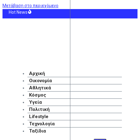
Μετάβαση στο περιεχόμενο
Hot News
τοριά: Έκτακτα μέτρα για την καταστολή της διασποράς της ευλογιάς των π
ηχανία: Το σχέδιο της κυβέρνησης με επενδύσεις 3,7 δισ. ευρώ και 11 μεταρ
νά του Ορμούζ: Το κουβάρι της κυοφορούμενης συμφωνίας ΗΠΑ – Ιράν
: Μακάμπι Τελ Αβίβ – ΤΣΣΚΑ Σόφιας
λένσκι θα επισκεφθεί τη Σερβία, για πρώτη φορά από την έναρξη του πολέμου
ινίσιους μένει στη Ρεάλ Μαδρίτης έως το 2032
Αρχική
Οικονομία
Αθλητικά
Κόσμος
Υγεία
Πολιτική
Lifestyle
Τεχνολογία
Ταξίδια