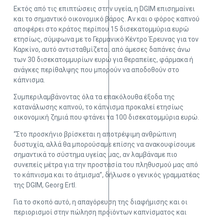
Εκτός από τις επιπτώσεις στην υγεία, η DGIM επισημαίνει
και το σημαντικό οικονομικό βάρος. Αν και ο φόρος καπνού
αποφέρει στο κράτος περίπου 15 δισεκατομμύρια ευρώ
ετησίως, σύμφωνα με το Γερμανικό Κέντρο Έρευνας για τον
Καρκίνο, αυτό αντισταθμίζεται από άμεσες δαπάνες άνω
των 30 δισεκατομμυρίων ευρώ για θεραπείες, φάρμακα ή
ανάγκες περίθαλψης που μπορούν να αποδοθούν στο
κάπνισμα.
Συμπεριλαμβάνοντας όλα τα επακόλουθα έξοδα της
κατανάλωσης καπνού, το κάπνισμα προκαλεί ετησίως
οικονομική ζημιά που φτάνει τα 100 δισεκατομμύρια ευρώ.
“Στο προσκήνιο βρίσκεται η αποτρέψιμη ανθρώπινη
δυστυχία, αλλά θα μπορούσαμε επίσης να ανακουφίσουμε
σημαντικά το σύστημα υγείας μας, αν λαμβάναμε πιο
συνεπείς μέτρα για την προστασία του πληθυσμού μας από
το κάπνισμα και το άτμισμα”, δήλωσε ο γενικός γραμματέας
της DGIM, Georg Ertl.
Για το σκοπό αυτό, η απαγόρευση της διαφήμισης και οι
περιορισμοί στην πώληση προϊόντων καπνίσματος και