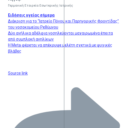
Γερμανική Εταιρεία Εσωτερικής Ιατρικής
Ειδήσεις υγείας σήμερα
Διάκριση για το “Ιατρείο Πόνου και Παρηγορικής Φροντίδας”
του νοσοκομείου Ρεθύμνου
Δύο ανήλικα αδέλφια νοσηλεύονται μαχαιρωμένα έπειτα
από συμπλοκή ανηλίκων
Η Meta φέρεται να απέκρυψε μελέτη σχετικά με ψυχικές
βλάβες
Source link