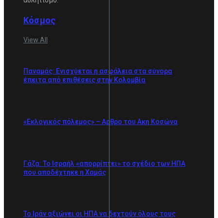
Κόσμος
View All
Παναμάς: Ενισχύεται η ασφάλεια στα σύνορα
έπειτα από επιθέσεις στην Κολομβία
«Εκλογικός πόλεμος» – Αρθρο του Ακη Κοσώνα
Γάζα: Το Ισραήλ «απορρίπτει» το σχέδιο των ΗΠΑ
που αποδέχτηκε η Χαμάς
Το Ιράν αξιώνει οι ΗΠΑ να δεχτούν όλους τους