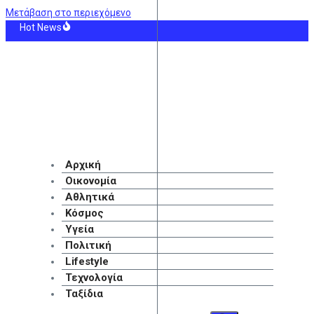
Μετάβαση στο περιεχόμενο
Hot News
κευτική στο Ευρωπαϊκό Πανεπιστήμιο Κύπρου: Σπουδές με προοπτική στην Κύ
ιο φαινόμενο στη φωτιά στο Μουζάκι – Ανεμοστρόβιλος σχηματίστηκε μέσα σ
ντης Ακράμ Μπουράς: «Είμαστε σε διαπραγματεύσεις με την ΑΕΚ»
λυταρχικά προσωποπαγές διευθυντήριο»: Νέα αποχώρηση στελέχους από το κ
: Οι τελευταίοι που θυμούνται την παλιά γειτονιά
n Visa: Ποιοι ξένοι αγοράζουν ακίνητα στην Ελλάδα – Γιατί υποχωρεί το ενδια
Αρχική
Οικονομία
Αθλητικά
Κόσμος
Υγεία
Πολιτική
Lifestyle
Τεχνολογία
Ταξίδια