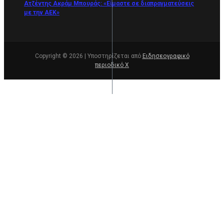
Ατζέντης Ακράμ Μπουράς: «Είμαστε σε διαπραγματεύσεις
με την ΑΕΚ»
Copyright © 2026 | Υποστηρίζεται από
Ειδησεογραφικό
περιοδικό Χ