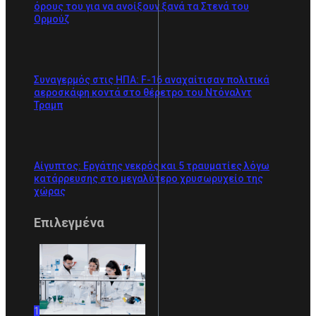
όρους του για να ανοίξουν ξανά τα Στενά του
Ορμούζ
Συναγερμός στις ΗΠΑ: F-16 αναχαίτισαν πολιτικά
αεροσκάφη κοντά στο θέρετρο του Ντόναλντ
Τραμπ
Αίγυπτος: Εργάτης νεκρός και 5 τραυματίες λόγω
κατάρρευσης στο μεγαλύτερο χρυσωρυχείο της
χώρας
Επιλεγμένα
1