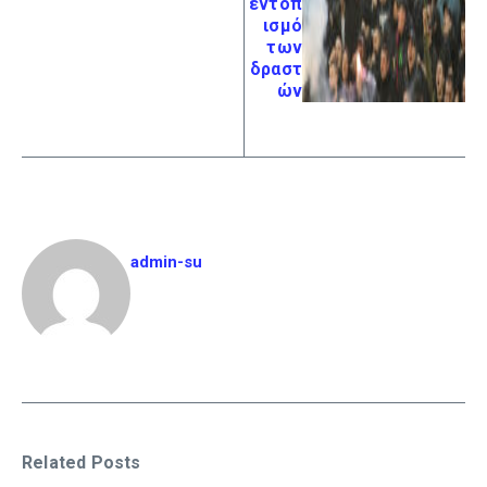
εντοπ
ισμό
των
δραστ
ών
admin-su
Related Posts