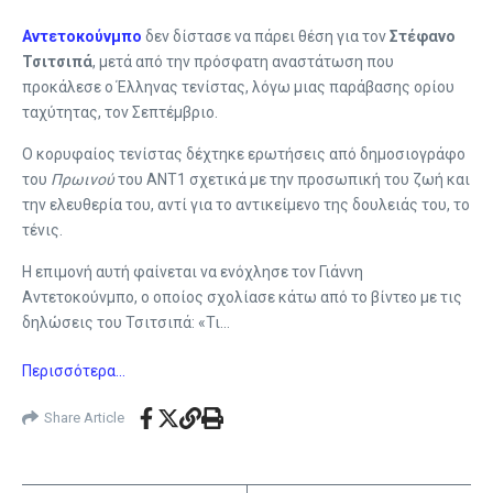
Αντετοκούνμπο
δεν δίστασε να πάρει θέση για τον
Στέφανο
Τσιτσιπά
, μετά από την πρόσφατη αναστάτωση που
προκάλεσε ο Έλληνας τενίστας, λόγω μιας παράβασης ορίου
ταχύτητας, τον Σεπτέμβριο.
Ο κορυφαίος τενίστας δέχτηκε ερωτήσεις από δημοσιογράφο
του
Πρωινού
του ANT1 σχετικά με την προσωπική του ζωή και
την ελευθερία του, αντί για το αντικείμενο της δουλειάς του, το
τένις.
Η επιμονή αυτή φαίνεται να ενόχλησε τον Γιάννη
Αντετοκούνμπο, ο οποίος σχολίασε κάτω από το βίντεο με τις
δηλώσεις του Τσιτσιπά: «Τι…
Περισσότερα…
Share Article