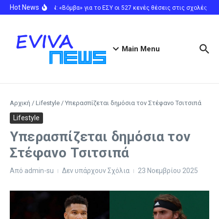
Μετάβαση στο περιεχόμενο
Hot News
ΠΟΕΔΗΝ: «Βόμβα» για το ΕΣΥ οι 527 κενές θέσεις στις σχολές Νο
Main Menu
Αρχική
/
Lifestyle
/
Υπερασπίζεται δημόσια τον Στέφανο Τσιτσιπά
Lifestyle
Υπερασπίζεται δημόσια τον
Στέφανο Τσιτσιπά
Από
admin-su
Δεν υπάρχουν Σχόλια
23 Νοεμβρίου 2025