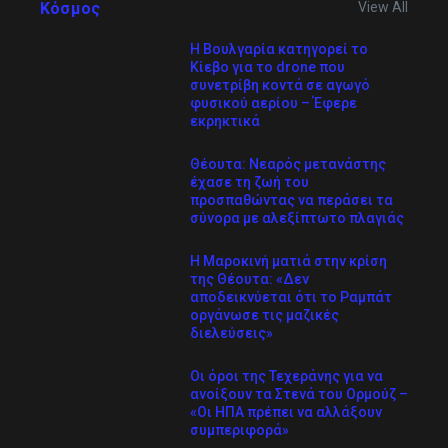
Κόσμος
View All
Η Βουλγαρία κατηγορεί το
Κίεβο για το drone που
συνετρίβη κοντά σε αγωγό
φυσικού αερίου – Έφερε
εκρηκτικά
Θέουτα: Νεαρός μετανάστης
έχασε τη ζωή του
προσπαθώντας να περάσει τα
σύνορα με αλεξίπτωτο πλαγιάς
Η Μαροκινή ματιά στην κρίση
της Θέουτα: «Δεν
αποδεικνύεται ότι το Ραμπάτ
οργάνωσε τις μαζικές
διελεύσεις»
Οι όροι της Τεχεράνης για να
ανοίξουν τα Στενά του Ορμούζ –
«Οι ΗΠΑ πρέπει να αλλάξουν
συμπεριφορά»