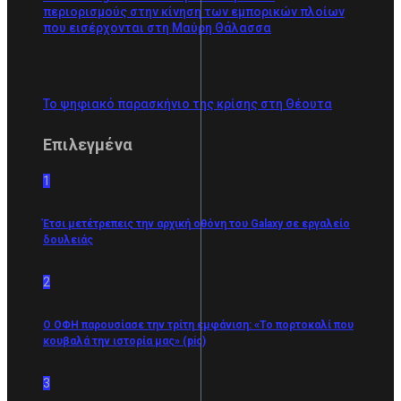
περιορισμούς στην κίνηση των εμπορικών πλοίων
που εισέρχονται στη Μαύρη Θάλασσα
Το ψηφιακό παρασκήνιο της κρίσης στη Θέουτα
Επιλεγμένα
1
Έτσι μετέτρεπεις την αρχική οθόνη του Galaxy σε εργαλείο
δουλειάς
2
Ο ΟΦΗ παρουσίασε την τρίτη εμφάνιση: «Το πορτοκαλί που
κουβαλά την ιστορία μας» (pic)
3