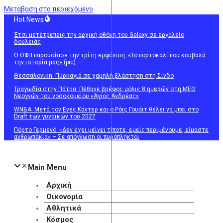
Μετάβαση στο περιεχόμενο
Hot News
Έτσι μετέτρεπεις την αρχική οθόνη του Galaxy σε εργαλείο
δουλειάς
Ο ΟΦΗ παρουσίασε την τρίτη εμφάνιση: «Το πορτοκαλί που κουβαλά
την ιστορία μας» (pic)
Θεσσαλονίκη: Πυρκαγιά σε χαμηλή βλάστηση στη Σίνδο
Τραγωδία στην Πάτρα: Πέθανε βρέφος μόλις 8 ημερών στη ΜΕΘ
Νεογνών του νοσοκομείου «Άγιος Ανδρέας»
WNBA: Μετά τον Ενές Κάντερ και ο Ρόις Γουάιτ θέλει να μπει στο
Draft των γυναικών του 2027
Πόρτο Γερμενό: «Δεν έχει μείνει τίποτε, εμείς περιμένουμε, είμαστε
ανθρωπάκια» – Σε απόγνωση οι πυρόπληκτοι
Main Menu
Αρχική
Οικονομία
Αθλητικά
Κόσμος