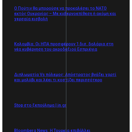
Ο Πούτιν θα μπορούσε να προκαλέσει το ΝΑΤΟ
εκτός Ουκρανίας – Με κυβερνοεπίθεση ή ακόμη και
χερσαία εισβολή
Κολομβία: Οι ΗΠΑ προσφέρουν 1 δισ. δολάρια στη
νέα κυβέρνηση του ακροδεξιού Εσπριέγια
Διπλωματία Vs πόλεμος: Απόστρατος βγάζει χαρτί
και μολύβι και λέει τι κοστίζει περισσότερο
Stop στο ξεπούλημα | in.gr
Bloomberg News: Η Τουρκία επιβάλλει