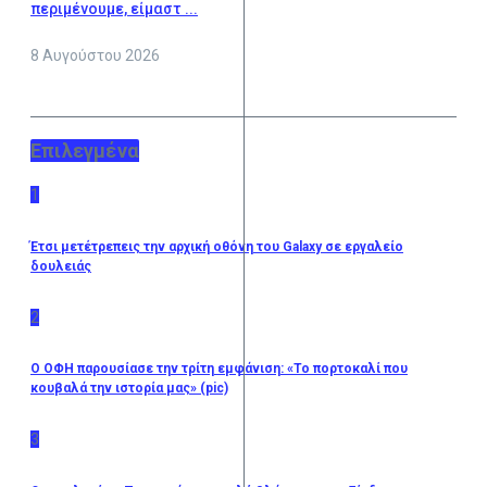
περιμένουμε, είμαστ ...
8 Αυγούστου 2026
Επιλεγμένα
1
Έτσι μετέτρεπεις την αρχική οθόνη του Galaxy σε εργαλείο
δουλειάς
2
Ο ΟΦΗ παρουσίασε την τρίτη εμφάνιση: «Το πορτοκαλί που
κουβαλά την ιστορία μας» (pic)
3