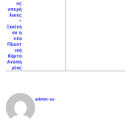
υς
υπερή
λικες
–
Ξεκίνη
σε η
νέα
Πλαστ
ική
Κάρτα
Αναπη
ρίας
admin-su