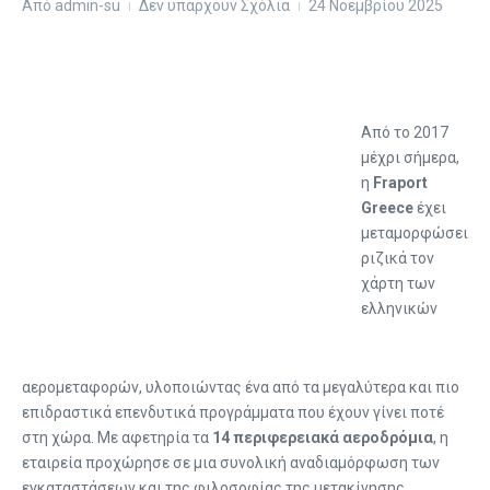
Από
admin-su
Δεν υπάρχουν Σχόλια
24 Νοεμβρίου 2025
Από το 2017
μέχρι σήμερα,
η
Fraport
Greece
έχει
μεταμορφώσει
ριζικά τον
χάρτη των
ελληνικών
αερομεταφορών, υλοποιώντας ένα από τα μεγαλύτερα και πιο
επιδραστικά επενδυτικά προγράμματα που έχουν γίνει ποτέ
στη χώρα. Με αφετηρία τα
14 περιφερειακά αεροδρόμια
, η
εταιρεία προχώρησε σε μια συνολική αναδιαμόρφωση των
εγκαταστάσεων και της φιλοσοφίας της μετακίνησης,