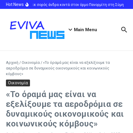
Μετάβαση στο περιεχόμενο
Hot News
Εντοπίστηκε σορός άνδρα κοντά στον όρμο Πανορμίτη στη Σύμη
Ολυμ
Main Menu
Αρχική
/
Οικονομία
/
«Το όραμά μας είναι να εξελίξουμε τα
αεροδρόμια σε δυναμικούς οικονομικούς και κοινωνικούς
κόμβους»
Οικονομία
«Το όραμά μας είναι να
εξελίξουμε τα αεροδρόμια σε
δυναμικούς οικονομικούς και
κοινωνικούς κόμβους»