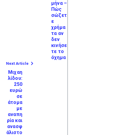
μήνα –
Πώς
σώζετ
ε
χρήμα
τα αν
δεν
κινήσε
τε το
όχημα
Next Article
Μιχαη
λίδου:
250
ευρώ
σε
άτομα
με
αναπη
ρία και
ανασφ
άλιστο