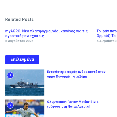
Related Posts
myAGRO: Νέα πλατφόρμα, νέοι κανόνες για τις
Το Ιράν πετ
αγροτικές ενισχύσεις
Ορμούζ: Το 
6 Αυγούστου 2026
6 Αυγούστου
Επιλεγμένα
Εντοπίστηκε σορός άνδρα κοντά στον
1
όρμο Πανορμίτη στη Σύμη
Ολυμπιακός: Για τον Ματίας Βίνια
2
γράφουν στη Νότια Αμερική