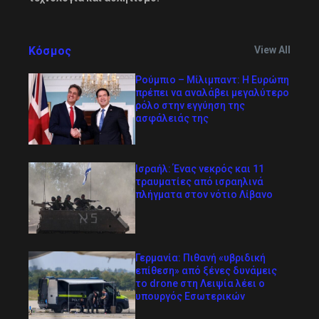
Κόσμος
View All
Ρούμπιο – Μίλιμπαντ: Η Ευρώπη
πρέπει να αναλάβει μεγαλύτερο
ρόλο στην εγγύηση της
ασφάλειάς της
Ισραήλ: Ένας νεκρός και 11
τραυματίες από ισραηλινά
πλήγματα στον νότιο Λίβανο
Γερμανία: Πιθανή «υβριδική
επίθεση» από ξένες δυνάμεις
το drone στη Λειψία λέει ο
υπουργός Εσωτερικών