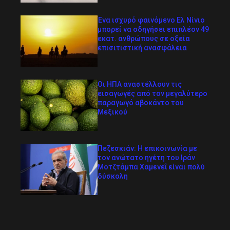
Ένα ισχυρό φαινόμενο Ελ Νίνιο
μπορεί να οδηγήσει επιπλέον 49
εκατ. ανθρώπους σε οξεία
επισιτιστική ανασφάλεια
Οι ΗΠΑ αναστέλλουν τις
εισαγωγές από τον μεγαλύτερο
παραγωγό αβοκάντο του
Μεξικού
Πεζεσκιάν: Η επικοινωνία με
τον ανώτατο ηγέτη του Ιράν
Μοτζτάμπα Χαμενεΐ είναι πολύ
δύσκολη