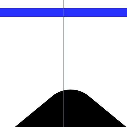
έκκας»
Σαουδική Αραβία – Πακιστάν – Τουρκία: Υπεγράφη η «κοινή αμυντική σ
Σήμερα η δεύτερη πληρωμή των δικαιούχων του Λογαριασμού Αγροτικ
Τι θα σας φέρει ο Αύγουστος ανάλογα με την ημέρα γέννησής σας
Χανιά: Νεκρός σε πισίνα ξενοδοχείου 64χρονος
Δημόσιες ΣΑΕΚ: Αυτές είναι οι 95 ειδικότητες και τα 860 τμήματα για τ
Europa League: Στο 27% οι πιθανότητες πρόκρισης του ΠΑΟΚ