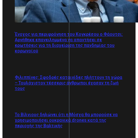
Ένοχος για περιφρόνηση του Κογκρέσου ο Φάουτσι:
Αρνήθηκε επανειλημμένα να απαντήσει σε
ερωτήσεις για τη διαχείριση της πανδημίας του
κορωνοϊού
Φιλιππίνες: Σφοδρές καταιγίδες πλήττουν τη χώρα
– Τουλάχιστον τέσσερις άνθρωποι έχασαν τη ζωή
τους
Το Βίλνιους δηλώνει ότι η Μόσχα θα μπορούσε να
χρησιμοποιήσει ουκρανικά drones κατά της
περιοχής της Βαλτικής