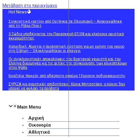
Μετάβαση στο περιεχόμενο
Hot News
Συγκινητικό «αντίο» από Ορτέγκα σε Ολυμπιακό – Ανακοινώθηκε
από τη Ρίβερ Πλέιτ
3 ζώδια υποδέχονται την Παρασκευή 07/08 και κλείνουν οριστικά
εκκρεμότητες
Χαλκιδική: Αίρεται η προληπτική σύσταση για μη χρήση του νερού
στη Σίβηρη – Ολοκληρώθηκαν οι έλεγχοι
Οι συγκλονιστικές αποκαλύψεις του Βρετανού χειριστή και του
Έλληνα διερμηνέα για τις αιτίες της σύγκρουσης των ελικοπτέρων
στην Ψάθα
Βραζιλία: Νεκρός από αδέσποτη σφαίρα 15χρονος ποδοσφαιριστής
ΣΥΡΙΖΑ για αγροτικές επιδοτήσεις: Κύριε Μητσοτάκη, ο λύκος δεν
μπορεί να φυλάει τα πρόβατα
Main Menu
Αρχική
Οικονομία
Αθλητικά