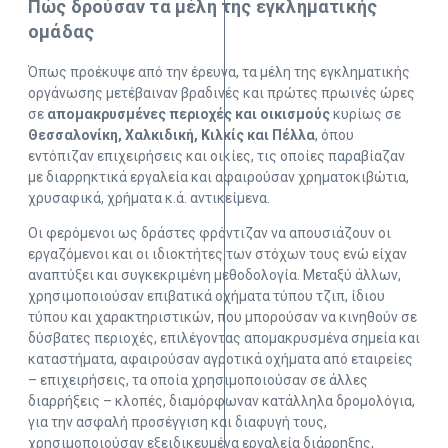
Πώς δρούσαν τα μέλη της εγκληματικής
ομάδας
Όπως προέκυψε από την έρευνα, τα μέλη της εγκληματικής
οργάνωσης μετέβαιναν βραδινές και πρώτες πρωινές ώρες
σε
απομακρυσμένες περιοχές και οικισμούς
κυρίως σε
Θεσσαλονίκη, Χαλκιδική, Κιλκίς και Πέλλα
, όπου
εντόπιζαν επιχειρήσεις και οικίες, τις οποίες παραβίαζαν
με διαρρηκτικά εργαλεία και αφαιρούσαν χρηματοκιβώτια,
χρυσαφικά, χρήματα κ.ά. αντικείμενα.
Οι φερόμενοι ως δράστες φρόντιζαν να απουσιάζουν οι
εργαζόμενοι και οι ιδιοκτήτες των στόχων τους ενώ είχαν
αναπτύξει και συγκεκριμένη μεθοδολογία. Μεταξύ άλλων,
χρησιμοποιούσαν επιβατικά οχήματα τύπου τζιπ, ίδιου
τύπου και χαρακτηριστικών, που μπορούσαν να κινηθούν σε
δύσβατες περιοχές, επιλέγοντας απομακρυσμένα σημεία και
καταστήματα, αφαιρούσαν αγροτικά οχήματα από εταιρείες
– επιχειρήσεις, τα οποία χρησιμοποιούσαν σε άλλες
διαρρήξεις – κλοπές, διαμόρφωναν κατάλληλα δρομολόγια,
για την ασφαλή προσέγγιση και διαφυγή τους,
χρησιμοποιούσαν εξειδικευμένα εργαλεία διάρρηξης,