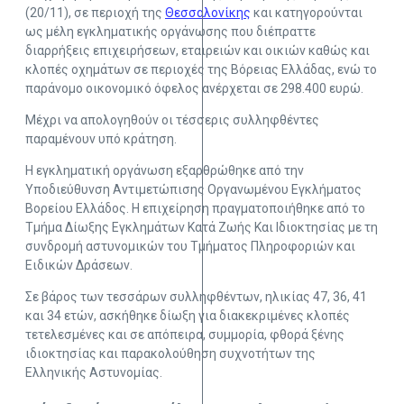
(20/11), σε περιοχή της
Θεσσαλονίκης
και κατηγορούνται
ως μέλη εγκληματικής οργάνωσης που διέπραττε
διαρρήξεις επιχειρήσεων, εταιρειών και οικιών καθώς και
κλοπές οχημάτων σε περιοχές της Βόρειας Ελλάδας, ενώ το
παράνομο οικονομικό όφελος ανέρχεται σε 298.400 ευρώ.
Μέχρι να απολογηθούν οι τέσσερις συλληφθέντες
παραμένουν υπό κράτηση.
Η εγκληματική οργάνωση εξαρθρώθηκε από την
Υποδιεύθυνση Αντιμετώπισης Οργανωμένου Εγκλήματος
Βορείου Ελλάδος. Η επιχείρηση πραγματοποιήθηκε από το
Τμήμα Δίωξης Εγκλημάτων Κατά Ζωής Και Ιδιοκτησίας με τη
συνδρομή αστυνομικών του Τμήματος Πληροφοριών και
Ειδικών Δράσεων.
Σε βάρος των τεσσάρων συλληφθέντων, ηλικίας 47, 36, 41
και 34 ετών, ασκήθηκε δίωξη για διακεκριμένες κλοπές
τετελεσμένες και σε απόπειρα, συμμορία, φθορά ξένης
ιδιοκτησίας και παρακολούθηση συχνοτήτων της
Ελληνικής Αστυνομίας.