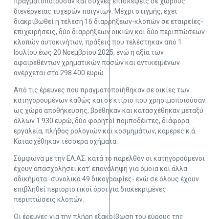
πραγματοποιούσαν και συχνές επισκέψεις σε χώρους
διενέργειας τυχερών παιγνίων. Μέχρι στιγμής, έχει
διακριβωθεί η τέλεση 16 διαρρήξεων-κλοπών σε εταιρείες-
επιχειρήσεις, δύο διαρρήξεων οικιών και δύο περιπτώσεων
κλοπών αυτοκινήτων, πράξεις που τελέστηκαν από 1
Ιουλίου έως 20 Νοεμβρίου 2025, ενώ η αξία των
αφαιρεθέντων χρηματικών ποσών και αντικειμένων
ανέρχεται στα 298.400 ευρώ.
Από τις έρευνες που πραγματοποιήθηκαν σε οικίες των
κατηγορουμένων καθώς και σε κτίριο που χρησιμοποιούσαν
ως χώρο αποθήκευσης, βρέθηκαν και κατασχέθηκαν μεταξύ
άλλων 1.930 ευρώ, δύο φορητοί πομποδέκτες, διάφορα
εργαλεία, πλήθος ρολογιών και κοσμημάτων, κάμερες κ.ά.
Κατασχέθηκαν τέσσερα οχήματα.
Σύμφωνα με την ΕΛ.ΑΣ. κατά το παρελθόν οι κατηγορούμενοι
έχουν απασχολήσει κατ’ επανάληψη για όμοια και άλλα
αδικήματα -συνολικά 49 δικογραφίες- ενώ σε όλους έχουν
επιβληθεί περιοριστικοί όροι για διακεκριμένες
περιπτώσεις κλοπών.
Οι έρευνες για την πλήρη εξακρίβωση του εύρους της