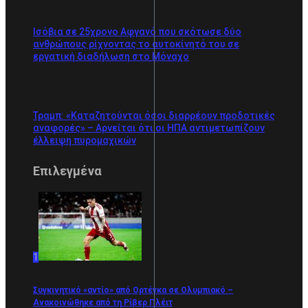
Ισόβια σε 25χρονο Αφγανό που σκότωσε δύο
ανθρώπους ρίχνοντας το αυτοκίνητό του σε
εργατική διαδήλωση στο Μόναχο
Τραμπ: «Καταζητούνται όσοι διαρρέουν προδοτικές
αναφορές» – Αρνείται ότι οι ΗΠΑ αντιμετωπίζουν
έλλειψη πυρομαχικών
Επιλεγμένα
1
Συγκινητικό «αντίο» από Ορτέγκα σε Ολυμπιακό –
Ανακοινώθηκε από τη Ρίβερ Πλέιτ