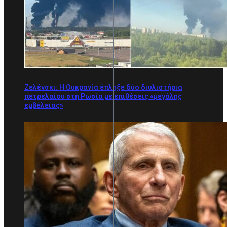
Ζελένσκι: Η Ουκρανία έπληξε δύο διυλιστήρια
πετρελαίου στη Ρωσία με επιθέσεις «μεγάλης
εμβέλειας»