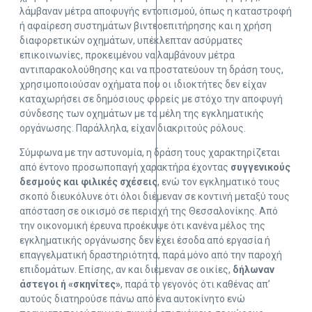
λάμβαναν μέτρα αποφυγής εντοπισμού, όπως η καταστροφή
ή αφαίρεση συστημάτων βιντεοεπιτήρησης και η χρήση
διαφορετικών οχημάτων, υπέκλεπταν ασύρματες
επικοινωνίες, προκειμένου να λαμβάνουν μέτρα
αντιπαρακολούθησης και να προστατεύουν τη δράση τους,
χρησιμοποιούσαν οχήματα που οι ιδιοκτήτες δεν είχαν
καταχωρήσει σε δημόσιους φορείς με στόχο την αποφυγή
σύνδεσης των οχημάτων με τα μέλη της εγκληματικής
οργάνωσης. Παράλληλα, είχαν διακριτούς ρόλους.
Σύμφωνα με την αστυνομία, η δράση τους χαρακτηρίζεται
από έντονο προσωποπαγή χαρακτήρα έχοντας
συγγενικούς
δεσμούς και φιλικές σχέσεις
, ενώ τον εγκληματικό τους
σκοπό διευκόλυνε ότι όλοι διέμεναν σε κοντινή μεταξύ τους
απόσταση σε οικισμό σε περιοχή της Θεσσαλονίκης. Από
την οικονομική έρευνα προέκυψε ότι κανένα μέλος της
εγκληματικής οργάνωσης δεν έχει έσοδα από εργασία ή
επαγγελματική δραστηριότητα, παρά μόνο από την παροχή
επιδομάτων. Επίσης, αν και διέμεναν σε οικίες,
δήλωναν
άστεγοι ή «σκηνίτες»
, παρά το γεγονός ότι καθένας απ’
αυτούς διατηρούσε πάνω από ένα αυτοκίνητο ενώ