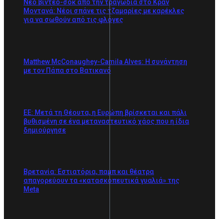
Νέο βίντεο-σοκ από την τραγωδία στο Κραν
Μοντανά: Νέοι σπάνε τις τζαμαρίες με καρέκλες
για να σωθούν από τις φλόγες
Matthew McConaughey-Camila Alves: Η συνάντηση
με τον Πάπα στο Βατικανό
ΕΕ: Μετά τη Θέουτα, η Ευρώπη βρίσκεται και πάλι
βυθισμένη σε ένα μεταναστευτικό χάος που η ίδια
δημιούργησε
Βρετανία: Εστιατόρια, παμπ και θέατρα
απαγορεύουν τα «κατασκοπευτικά γυαλιά» της
Meta