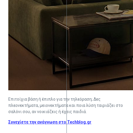
Επιτοίχια βάση ή έπιπλο για την τηλεόραση; Δες
πλεονεκτήματα, μειονεκτήματα και ποια λύση ταιριάζει στο
σαλόνι σου, αν νοικιάζεις ή έχεις παιδιά.
Συνεχίστε την ανάγνωση στο Techblog.gr