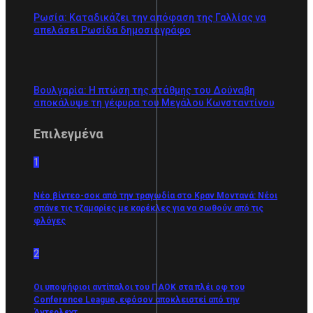
Ρωσία: Καταδικάζει την απόφαση της Γαλλίας να
απελάσει Ρωσίδα δημοσιογράφο
Βουλγαρία: Η πτώση της στάθμης του Δούναβη
αποκάλυψε τη γέφυρα του Μεγάλου Κωνσταντίνου
Επιλεγμένα
1
Νέο βίντεο-σοκ από την τραγωδία στο Κραν Μοντανά: Νέοι
σπάνε τις τζαμαρίες με καρέκλες για να σωθούν από τις
φλόγες
2
Οι υποψήφιοι αντίπαλοι του ΠΑΟΚ στα πλέι οφ του
Conference League, εφόσον αποκλειστεί από την
Άντερλεχτ