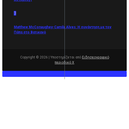
3
Matthew McConaughey-Camila Alves: Η συνάντηση με τον
Πάπα στο Βατικανό
Copyright © 2026 | Υποστηρίζεται από
Ειδησεογραφικό
περιοδικό Χ