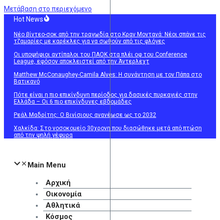
Μετάβαση στο περιεχόμενο
Hot News
Νέο βίντεο-σοκ από την τραγωδία στο Κραν Μοντανά: Νέοι σπάνε τις
τζαμαρίες με καρέκλες για να σωθούν από τις φλόγες
Οι υποψήφιοι αντίπαλοι του ΠΑΟΚ στα πλέι οφ του Conference
League, εφόσον αποκλειστεί από την Άντερλεχτ
Matthew McConaughey-Camila Alves: Η συνάντηση με τον Πάπα στο
Βατικανό
Πότε είναι η πιο επικίνδυνη περίοδος για δασικές πυρκαγιές στην
Ελλάδα – Οι 6 πιο επικίνδυνες εβδομάδες
Ρεάλ Μαδρίτης: Ο Βινίσιους ανανέωσε ως το 2032
Χαλκίδα: Στο νοσοκομείο 30χρονη που διασώθηκε μετά από πτώση
από την ψηλή γέφυρα
Main Menu
Αρχική
Οικονομία
Αθλητικά
Κόσμος