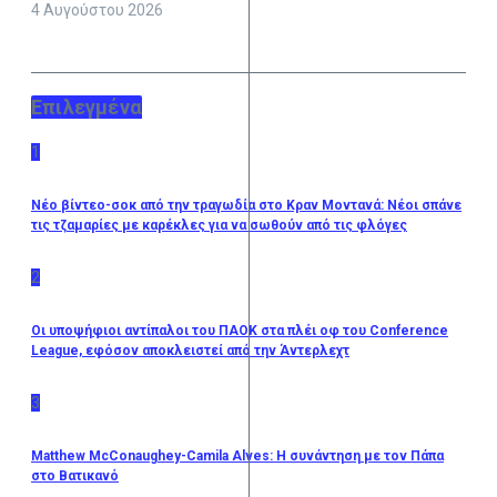
4 Αυγούστου 2026
Επιλεγμένα
1
Νέο βίντεο-σοκ από την τραγωδία στο Κραν Μοντανά: Νέοι σπάνε
τις τζαμαρίες με καρέκλες για να σωθούν από τις φλόγες
2
Οι υποψήφιοι αντίπαλοι του ΠΑΟΚ στα πλέι οφ του Conference
League, εφόσον αποκλειστεί από την Άντερλεχτ
3
Matthew McConaughey-Camila Alves: Η συνάντηση με τον Πάπα
στο Βατικανό