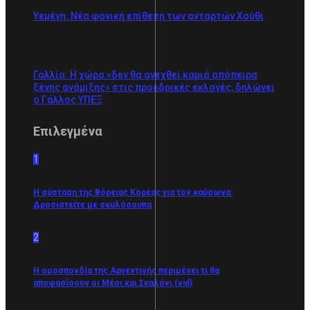
Υεμένη: Νέα φονική επίθεση των ανταρτών Χούθι
Γαλλία: Η χώρα «δεν θα ανεχθεί καμιά απόπειρα
ξένης ανάμιξης» στις προεδρικές εκλογές, δηλώνει
ο Γάλλος ΥΠΕΞ
Επιλεγμένα
1
Η σύσταση της Βόρειας Κορέας για τον καύσωνα:
Δροσιστείτε με σκυλόσουπα
2
Η ομοσπονδία της Αργεντινής περιμένει τι θα
αποφασίσουν οι Μέσι και Σκαλόνι (vid)