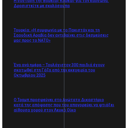
Η σύσταση της Βόρειας Κορέας για τον καύσωνα:
Δροσιστείτε με σκυλόσουπα
Τουρκία: «Η συμφωνία με το Πακιστάν και τη
Σαουδική Αραβία δεν αντιβαίνει στις δεσμεύσεις
μας προς το ΝΑΤΟ»
Ένα ανά ημέρα – Τουλάχιστον 300 παιδιά έχουν
σκοτωθεί στη Γάζα από την εκεχειρία του
Οκτωβρίου 2025
Ο Τραμπ προσφεύγει στο Ανώτατο Δικαστήριο
κατά της απόφασης που του απαγορεύει να φτιάξει
αίθουσα χορού στον Λευκό Οίκο