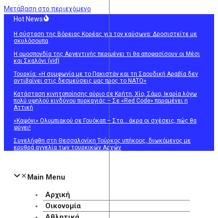
Μετάβαση στο περιεχόμενο
Hot News
Η σύσταση της Βόρειας Κορέας για τον καύσωνα: Δροσιστείτε με
σκυλόσουπα
Η ομοσπονδία της Αργεντινής περιμένει τι θα αποφασίσουν οι Μέσι
και Σκαλόνι (vid)
Τουρκία: «Η συμφωνία με το Πακιστάν και τη Σαουδική Αραβία δεν
αντιβαίνει στις δεσμεύσεις μας προς το ΝΑΤΟ»
Κατάσταση κινητοποίησης αύριο σε Κρήτη, Χίο, Σάμο, Ικαρία λόγω
πολύ υψηλού κινδύνου πυρκαγιάς – Σε «Red Code» παραμένει η
Αττική
«Καψόνι» Ολυμπιακού σε Γουόκαπ – Στα… άκρα οι σχέσεις, πώς θα
φύγει!
Συνελήφθη στη Θεσσαλονίκη Τούρκος υπήκοος, διωκόμενος με
ερυθρά αγγελία των τουρκικών Αρχών
Main Menu
Αρχική
Οικονομία
Αθλητικά