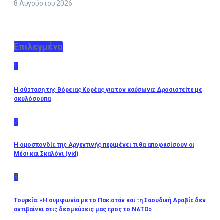
8 Αυγούστου 2026
Επιλεγμένα
1
Η σύσταση της Βόρειας Κορέας για τον καύσωνα: Δροσιστείτε με
σκυλόσουπα
2
Η ομοσπονδία της Αργεντινής περιμένει τι θα αποφασίσουν οι
Μέσι και Σκαλόνι (vid)
3
Τουρκία: «Η συμφωνία με το Πακιστάν και τη Σαουδική Αραβία δεν
αντιβαίνει στις δεσμεύσεις μας προς το ΝΑΤΟ»