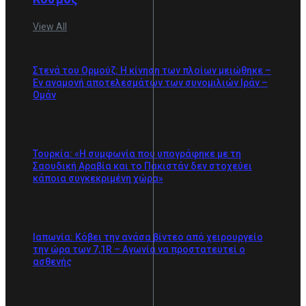
View All
Στενά του Ορμούζ: Η κίνηση των πλοίων μειώθηκε –
Εν αναμονή αποτελεσμάτων των συνομιλιών Ιράν –
Ομάν
Τουρκία: «Η συμφωνία που υπογράφηκε με τη
Σαουδική Αραβία και το Πακιστάν δεν στοχεύει
κάποια συγκεκριμένη χώρα»
Ιαπωνία: Κόβει την ανάσα βίντεο από χειρουργείο
την ώρα των 7,1R – Αγωνία να προστατευτεί ο
ασθενής