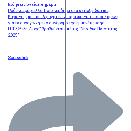
Ειδήσεις υγείας σήμερα
Ρόδι και μύρτιλλo: Ποιο κερδίζει στα αντιοξειδωτικά;
Καρκίνος μαστού: Αγωγή με πλάσμα φαίνεται υποσχόμενη
για το ουρογεννητικό σύνδρομο της εμμηνόπαυσης
Η “Εξέλιξη Ζωής’’ βραβεύεται από τις “Νησίδες Ποιότητας
2025”
Source link