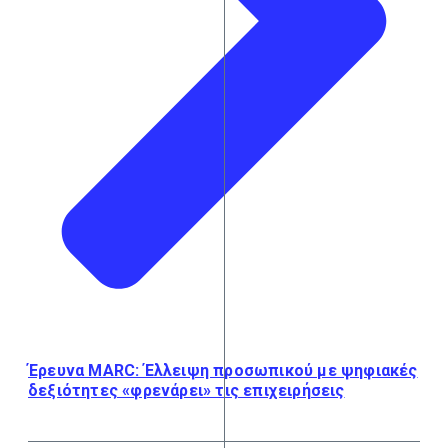
Έρευνα MARC: Έλλειψη προσωπικού με ψηφιακές
δεξιότητες «φρενάρει» τις επιχειρήσεις