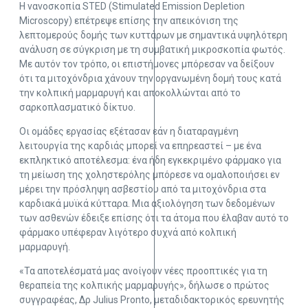
Η νανοσκοπία STED (Stimulated Emission Depletion
Microscopy) επέτρεψε επίσης την απεικόνιση της
λεπτομερούς δομής των κυττάρων με σημαντικά υψηλότερη
ανάλυση σε σύγκριση με τη συμβατική μικροσκοπία φωτός.
Με αυτόν τον τρόπο, οι επιστήμονες μπόρεσαν να δείξουν
ότι τα μιτοχόνδρια χάνουν την οργανωμένη δομή τους κατά
την κολπική μαρμαρυγή και αποκολλώνται από το
σαρκοπλασματικό δίκτυο.
Οι ομάδες εργασίας εξέτασαν εάν η διαταραγμένη
λειτουργία της καρδιάς μπορεί να επηρεαστεί – με ένα
εκπληκτικό αποτέλεσμα: ένα ήδη εγκεκριμένο φάρμακο για
τη μείωση της χοληστερόλης μπόρεσε να ομαλοποιήσει εν
μέρει την πρόσληψη ασβεστίου από τα μιτοχόνδρια στα
καρδιακά μυϊκά κύτταρα. Μια αξιολόγηση των δεδομένων
των ασθενών έδειξε επίσης ότι τα άτομα που έλαβαν αυτό το
φάρμακο υπέφεραν λιγότερο συχνά από κολπική
μαρμαρυγή.
«Τα αποτελέσματά μας ανοίγουν νέες προοπτικές για τη
θεραπεία της κολπικής μαρμαρυγής», δήλωσε ο πρώτος
συγγραφέας, Δρ Julius Pronto, μεταδιδακτορικός ερευνητής