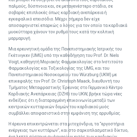
παλμούς, δύσπνοια και, σε μεταγενέστερο στάδιο, σε
σοβαρές επιπλοκές όπως καρδιακή ανεπάρκεια ή
εγκεφαλικό επεισόδιο. Μέχρι σήμερα δεν είχε
αποσαφηνιστεί επαρκώς ο λόγος για τον οποίο τα καρδιακά
μυοκύτταρα χάνουν τον ρυθμό τους κατά την κολπική
μαρμαρυγή.
Μια ερευνητική ομάδα της Πανεπιστημιακής Ιατρικής του
Γκέτινγκεν (UMG) υπό την καθοδήγηση του Prof. Dr. Niels
Voigt, καθηγητή Μοριακής Φαρμακολογίας στο Ινστιτούτο
Φαρμακολογίας και Τοξικολογίας της UMG, και του
Πανεπιστημιακού Νοσοκομείου του Würzburg (UKW) με
επικεφαλής τον Prof. Dr. Christoph Maack, διευθυντή του
Τμήματος Μεταφραστικής Έρευνας στο Γερμανικό Κέντρο
Καρδιακής Ανεπάρκειας (DZHI) του UKW, βρήκε τώρα νέες
ενδείξεις ότι η διαταραγμένη επικοινωνία μεταξύ των
κεντρικών κυτταρικών δομών του καρδιακού μυός
συμβάλλει αποφασιστικά στην εμφάνιση της αρρυθμίας.
Η έρευνα επικεντρώνεται στα μιτοχόνδρια, τα “εργοστήρια
ενέργειας των κυττάρων”, και στο σαρκοπλασματικό δίκτυο,
ένα λεπτό σύστημα σωληναρίων εντός των καρδιακών