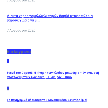
7 Αυγούστου 2026
Δίαιτα vegan χαμηλών λιπαρών βοηθά στην απώλεια
βάρους χωρίς να μ ...
7 Αυγούστου 2026
Επιλεγμένα
1
Στενά του Ορμούζ: Η κίνηση των πλοίων μειώθηκε – Εν αναμονή
αποτελεσμάτων των συνομιλιών Ιράν – Ομάν
2
Το πανηγυρικό άδειασμα του Λανουά μέσω Σκωτίας (pic)