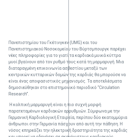
Πανεπιστημίου του Γκέτινγκεν (UMG) και του
Πανεπιστημιακού Νοσοκομείου του Βύρτσμπουργκ παρέχει
νέες πληροφορίες για το γιατί τα καρδιακά μυικά κύττρα
μυοί βγαίνουν από τον ρυθμό τους κατά τη μαρμαρυγή. Μια
διαταραγμένη επικοινωνία ασβεστίου μεταξύ των
κεντρικών κυτταρικών δομών της καρδιάς θα μπορούσε να
είναι ένας αποφασιστικός μηχανισμός. Τα αποτελέσματα
δημοσιεύθηκαν στο επιστημονικό περιοδικό “Circulation
Research”.
Η κολπική μαρμαρυγή είναι η πιο συχνή μορφή
παρατεταμένων καρδιακών αρρυθμιών. Σύμφωνα με την
Γερμανική Καρδιολογική Εταιρεία, περίπου δύο εκατομμύρια
άνθρωποι στην Γερμανία πάσχουν από αυτή την πάθηση. Η
νόσος επηρεάζει την ηλεκτρική δραστηριότητα της καρδιάς
και μπορεί να οδηγήσει σε ακανόνιστους καρδιακούς