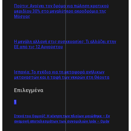
Πούτιν: Ανοίγει τον δρόμο για πώληση κρατικού
μεριδίου 30% στο μεγαλύτερο αεροδρόμιο της
Μόσχας
Η μεγάλη αλλαγή στις συσκευασίες: Τι αλλάζει στην
ΕΕ από τις 12 Αυγούστου
Ισπανία: Το σχέδιο για τη μεταφορά ανήλικων
μεταναστών και η ταφή των νεκρών στη Θέουτα
Επιλεγμένα
1
Στενά του Ορμούζ: Η κίνηση των πλοίων μειώθηκε – Εν
αναμονή αποτελεσμάτων των συνομιλιών Ιράν – Ομάν