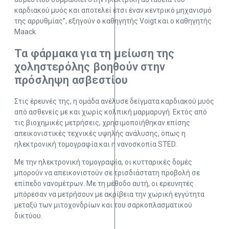
καρδιακού μυός και αποτελεί έτσι έναν κεντρικό μηχανισμό
της αρρυθμίας”, εξηγούν ο καθηγητής Voigt και ο καθηγητής
Maack.
Τα φάρμακα για τη μείωση της
χοληστερόλης βοηθούν στην
πρόσληψη ασβεστίου
Στις έρευνές της, η ομάδα ανέλυσε δείγματα καρδιακού μυός
από ασθενείς με και χωρίς κολπική μαρμαρυγή. Εκτός από
τις βιοχημικές μετρήσεις, χρησιμοποιήθηκαν επίσης
απεικονιστικές τεχνικές υψηλής ανάλυσης, όπως η
ηλεκτρονική τομογραφία και η νανοσκοπία STED.
Με την ηλεκτρονική τομογραφία, οι κυτταρικές δομές
μπορούν να απεικονιστούν σε τρισδιάστατη προβολή σε
επίπεδο νανομέτρων. Με τη μέθοδο αυτή, οι ερευνητές
μπόρεσαν να μετρήσουν με ακρίβεια την χωρική εγγύτητα
μεταξύ των μιτοχονδρίων και του σαρκοπλασματικού
δικτύου.