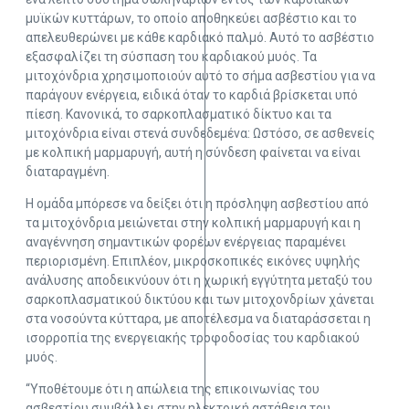
μυϊκών κυττάρων, το οποίο αποθηκεύει ασβέστιο και το
απελευθερώνει με κάθε καρδιακό παλμό. Αυτό το ασβέστιο
εξασφαλίζει τη σύσπαση του καρδιακού μυός. Τα
μιτοχόνδρια χρησιμοποιούν αυτό το σήμα ασβεστίου για να
παράγουν ενέργεια, ειδικά όταν το καρδιά βρίσκεται υπό
πίεση. Κανονικά, το σαρκοπλασματικό δίκτυο και τα
μιτοχόνδρια είναι στενά συνδεδεμένα: Ωστόσο, σε ασθενείς
με κολπική μαρμαρυγή, αυτή η σύνδεση φαίνεται να είναι
διαταραγμένη.
Η ομάδα μπόρεσε να δείξει ότι η πρόσληψη ασβεστίου από
τα μιτοχόνδρια μειώνεται στην κολπική μαρμαρυγή και η
αναγέννηση σημαντικών φορέων ενέργειας παραμένει
περιορισμένη. Επιπλέον, μικροσκοπικές εικόνες υψηλής
ανάλυσης αποδεικνύουν ότι η χωρική εγγύτητα μεταξύ του
σαρκοπλασματικού δικτύου και των μιτοχονδρίων χάνεται
στα νοσούντα κύτταρα, με αποτέλεσμα να διαταράσσεται η
ισορροπία της ενεργειακής τροφοδοσίας του καρδιακού
μυός.
“Υποθέτουμε ότι η απώλεια της επικοινωνίας του
ασβεστίου συμβάλλει στην ηλεκτρική αστάθεια του