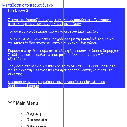
Μετάβαση στο περιεχόμενο
Hot News
Στενά του Ορμούζ: Η κίνηση των πλοίων μειώθηκε – Εν αναμονή
αποτελεσμάτων των συνομιλιών Ιράν – Ομάν
Το πανηγυρικό άδειασμα του Λανουά μέσω Σκωτίας (pic)
Τουρκία: «Η συμφωνία που υπογράφηκε με τη Σαουδική Αραβία και
το Πακιστάν δεν στοχεύει κάποια συγκεκριμένη χώρα»
Πυρκαγιά στην Αττικοβοιωτία: «Δεν φέρω ευθύνη», λέει ο δήμαρχος
Στυλίδας που προφυλακίστηκε μαζί με άλλα δυο άτομα – Τι
εξετάζεται
Τραγωδία στα Μάλια: «Ο πανικός τη σκότωσε» – Τι λένε μάρτυρες
για τη 42χρονη Ολλανδή που πνίγηκε προσπαθώντας να σώσει τη
φίλη της
Ο υπερυπολογιστής «βλέπει» Παναθηναϊκό στα Play Offs του
Conference League
Main Menu
Αρχική
Οικονομία
Αθλητικά